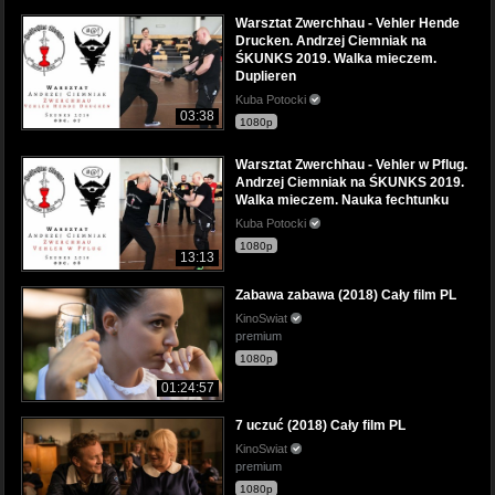
Warsztat Zwerchhau - Vehler Hende
Drucken. Andrzej Ciemniak na
ŚKUNKS 2019. Walka mieczem.
Duplieren
Kuba Potocki
03:38
1080p
Warsztat Zwerchhau - Vehler w Pflug.
Andrzej Ciemniak na ŚKUNKS 2019.
Walka mieczem. Nauka fechtunku
Kuba Potocki
1080p
13:13
Zabawa zabawa (2018) Cały film PL
KinoSwiat
premium
1080p
01:24:57
7 uczuć (2018) Cały film PL
KinoSwiat
premium
1080p