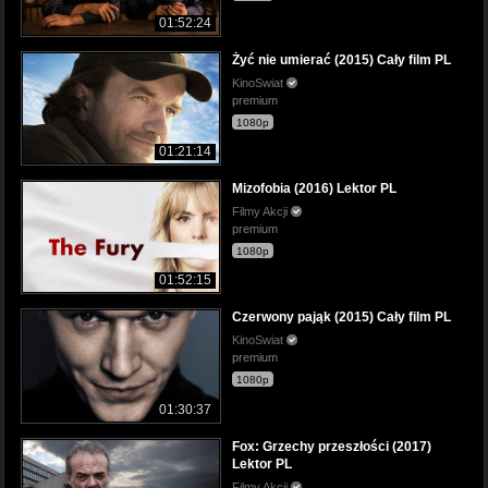
01:52:24
Żyć nie umierać (2015) Cały film PL
KinoSwiat
premium
1080p
01:21:14
Mizofobia (2016) Lektor PL
Filmy Akcji
premium
1080p
01:52:15
Czerwony pająk (2015) Cały film PL
KinoSwiat
premium
1080p
01:30:37
Fox: Grzechy przeszłości (2017)
Lektor PL
Filmy Akcji