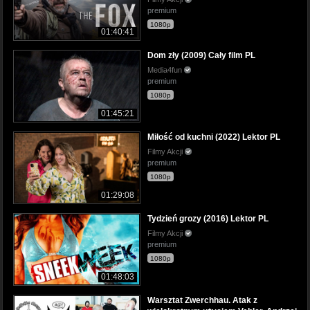
premium
1080p
01:40:41
Dom zły (2009) Cały film PL
Media4fun
premium
1080p
01:45:21
Miłość od kuchni (2022) Lektor PL
Filmy Akcji
premium
1080p
01:29:08
Tydzień grozy (2016) Lektor PL
Filmy Akcji
premium
1080p
01:48:03
Warsztat Zwerchhau. Atak z