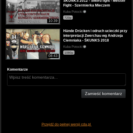
ŚKUNKS 2012 - Sword fight - Messer
Fight - Szermierka Mieczem
Kuba Potocki
720p
10:39
Hände Drücken i odruch ucieczki przy
interpretacji Zwerchau wg Andrzeja
Ciemniaka - ŚKUNKS 2018
Kuba Potocki
1080p
08:43
Komentarze
Zamieść komentarz
Przejdź do pełnej wersji cda.pl