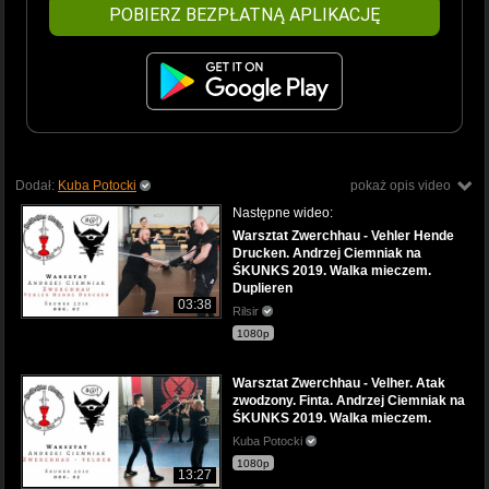
POBIERZ BEZPŁATNĄ APLIKACJĘ
Dodał:
Kuba Potocki
pokaż opis video
Następne wideo:
Warsztat Zwerchhau - Vehler Hende
Drucken. Andrzej Ciemniak na
ŚKUNKS 2019. Walka mieczem.
Duplieren
03:38
Rilsir
1080p
Warsztat Zwerchhau - Velher. Atak
zwodzony. Finta. Andrzej Ciemniak na
ŚKUNKS 2019. Walka mieczem.
Kuba Potocki
1080p
13:27