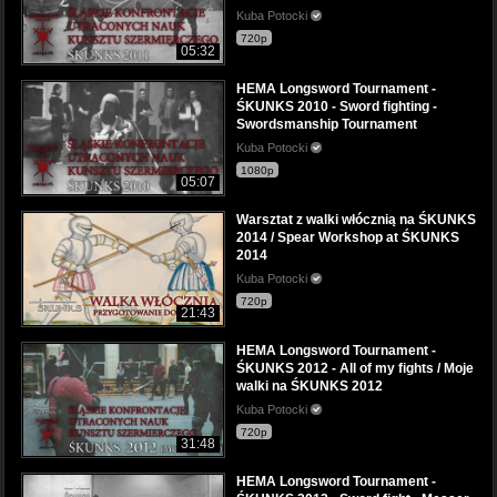
Kuba Potocki
720p
05:32
HEMA Longsword Tournament -
ŚKUNKS 2010 - Sword fighting -
Swordsmanship Tournament
Kuba Potocki
1080p
05:07
Warsztat z walki włócznią na ŚKUNKS
2014 / Spear Workshop at ŚKUNKS
2014
Kuba Potocki
720p
21:43
HEMA Longsword Tournament -
ŚKUNKS 2012 - All of my fights / Moje
walki na ŚKUNKS 2012
Kuba Potocki
720p
31:48
HEMA Longsword Tournament -