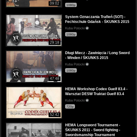
09:02
1080p
System Oznaczania Trafień (SOT) -
Fechtschule Gdańsk - ŚKUNKS 2015
Kuba Potocki
1080p
29:18
Długi Miecz - Zawinięcia / Long Sword
- Winden / ŚKUNKS 2015
Kuba Potocki
1080p
47:48
HEMA Workshop Codex Guelf 83.4 -
Warsztat DESW Traktat Guelf 83.4
Kuba Potocki
720p
52:42
HEMA Longsword Tournament -
ŚKUNKS 2011 - Sword fighting -
Swordsmanship Tournament