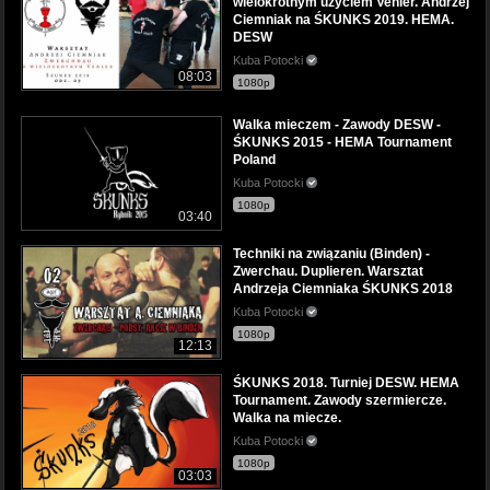
wielokrotnym użyciem Vehler. Andrzej
Ciemniak na ŚKUNKS 2019. HEMA.
DESW
Kuba Potocki
08:03
1080p
Walka mieczem - Zawody DESW -
ŚKUNKS 2015 - HEMA Tournament
Poland
Kuba Potocki
1080p
03:40
Techniki na związaniu (Binden) -
Zwerchau. Duplieren. Warsztat
Andrzeja Ciemniaka ŚKUNKS 2018
Kuba Potocki
1080p
12:13
ŚKUNKS 2018. Turniej DESW. HEMA
Tournament. Zawody szermiercze.
Walka na miecze.
Kuba Potocki
1080p
03:03