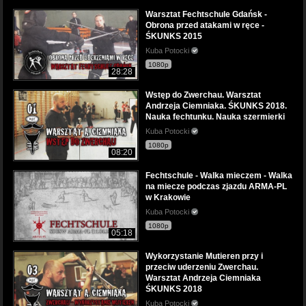
Warsztat Fechtschule Gdańsk -
Obrona przed atakami w ręce -
ŚKUNKS 2015
Kuba Potocki
1080p
28:28
Wstęp do Zwerchau. Warsztat
Andrzeja Ciemniaka. ŚKUNKS 2018.
Nauka fechtunku. Nauka szermierki
Kuba Potocki
1080p
08:20
Fechtschule - Walka mieczem - Walka
na miecze podczas zjazdu ARMA-PL
w Krakowie
Kuba Potocki
1080p
05:18
Wykorzystanie Mutieren przy i
przeciw uderzeniu Zwerchau.
Warsztat Andrzeja Ciemniaka
ŚKUNKS 2018
Kuba Potocki