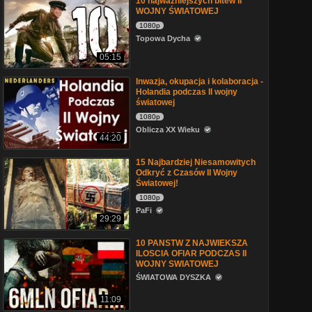
10 najważniejszych bitew II
WOJNY ŚWIATOWEJ
1080p
Topowa Dycha
05:15
Inwazja, okupacja i kolaboracja -
Holandia podczas II wojny
światowej
1080p
Oblicza XX Wieku
44:20
15 Najbardziej Niesamowitych
Odkryć z Czasów II Wojny
Światowej!
1080p
PaFi
29:29
10 PANSTW Z NAJWIEKSZA
ILOSCIA OFIAR PODCZAS II
WOJNY SWIATOWEJ
ŚWIATOWA DYSZKA
11:09