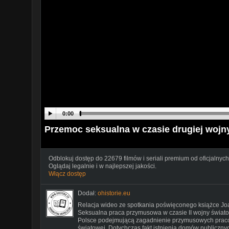
0:00
Przemoc seksualna w czasie drugiej wojn
Odblokuj dostęp do 22679 filmów i seriali premium od oficjalnych
Oglądaj legalnie i w najlepszej jakości.
Włącz dostęp
Dodał:
ohistorie.eu
Relacja wideo ze spotkania poświęconego książce Joa
Seksualna praca przymusowa w czasie II wojny świato
Polsce podejmującą zagadnienie przymusowych pracow
światowej. Dotychczas fakt istnienia domów publiczny