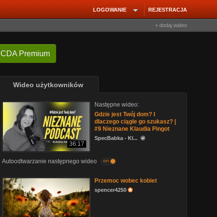
LOGOWANIE
REJESTRACJA
+ dodaj wideo
 CDA Premium
Wideo użytkowników
Następne wideo:
Gdzie jest Twój dom? I
dlaczego ciągle go szukasz? |
#9 Nieznane Klaudia Pingot
SpecBabka - Kl...
36:17
Autoodtwarzanie następnego wideo
on
Przemoc wobec kobiet
spencer4250