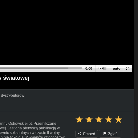
0:00
auto
y światowej
 dystrybutorów!
nny Ostrowskiej pt. Przemilczane.
wej. Jest ona pierwszą publikacją w
nic seksualnych w czasie II wojny
Embed
Zgłoś
ch nie tylko dla SS-manów czy oficerów