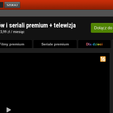
ów i seriali premium + telewizja
Dołącz
do
3,99 zł / miesiąc
Filmy premium
Seriale premium
Dla dzieci