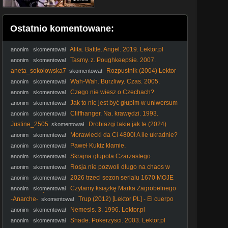
Ostatnio komentowane:
Alita. Battle. Angel. 2019. Lektor.pl
anonim
skomentował
Tasmy. z. Poughkeepsie. 2007.
anonim
skomentował
Lektor.pl. AI
aneta_sokolowska7
Rozpustnik (2004) Lektor
skomentował
PL
Wah-Wah. Burzliwy. Czas. 2005.
anonim
skomentował
Lektor.pl
Czego nie wiesz o Czechach?
anonim
skomentował
#PomyślDziś odc. 2645
Jak to nie jest być głupim w uniwersum
anonim
skomentował
1670? #shorts
Cliffhanger. Na. krawędzi. 1993.
anonim
skomentował
Lektor.pl
Justine_2505
Drobiazgi takie jak te (2024)
skomentował
Lektor PL
Morawiecki da Ci 4800! A ile ukradnie?
anonim
skomentował
#RozwójPlus #PiStoMafia #Kaczyński #Nawrocki #polityka
Paweł Kukiz kłamie.
anonim
skomentował
Skrajna głupota Czarzastego
anonim
skomentował
Rosja nie pozwoli długo na chaos w
anonim
skomentował
Polsce! #Putin #Kaczyński #Rosja #PiS #Tusk #polityka
2026 trzeci sezon serialu 1670 MOJE
anonim
skomentował
WRAŻENIA dr Piotr Napierała
Czytamy książkę Marka Zagrobelnego
anonim
skomentował
POKOCHAĆ PIS polecam!
-Anarche-
Trup (2012) [Lektor PL] - El cuerpo
skomentował
Nemesis. 3. 1996. Lektor.pl
anonim
skomentował
Shade. Pokerzysci. 2003. Lektor.pl
anonim
skomentował