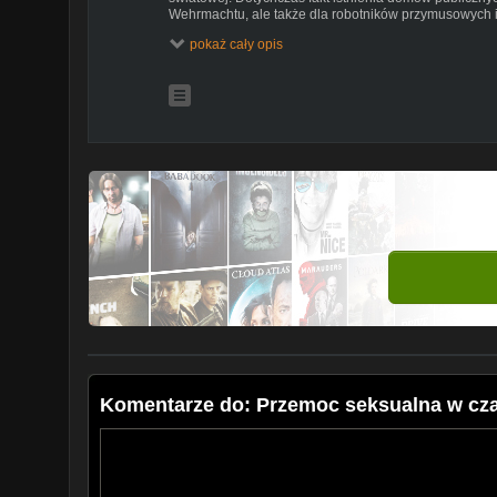
Wehrmachtu, ale także dla robotników przymusowych 
istocie była to kolejna odsłona przemocy niemieckic
pokaż cały opis
kobiet na podbitych obszarach.
Wnikliwe studium historyczne pokazuje zorganizowan
wykorzystania seksualnego kobiet jako formy kontroli 
O książce dyskutują:
dr Joanna Hytrek-Hryciuk (IPN O/Wrocław)
prof. UŁ Jolanta Kolbuszewska (UŁ)
dr Joanna Ostrowska (Gender Studies UW)
Prowadzenie dr Ewa Solska (UMCS)
Realizacja Wideo
dr hab. Piotr Witek
Współpraca
Andrzej Włoch
Komentarze do: Przemoc seksualna w cza