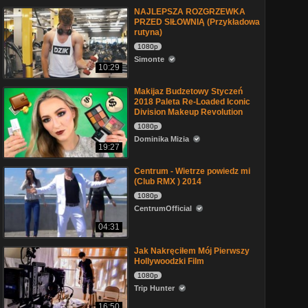
NAJLEPSZA ROZGRZEWKA
PRZED SIŁOWNIĄ (Przykładowa
rutyna)
1080p
Simonte
10:29
Makijaz Budzetowy Styczeń
2018 Paleta Re-Loaded Iconic
Division Makeup Revolution
1080p
Dominika Mizia
19:27
Centrum - Wietrze powiedz mi
(Club RMX ) 2014
1080p
CentrumOfficial
04:31
Jak Nakręciłem Mój Pierwszy
Hollywoodzki Film
1080p
Trip Hunter
16:50