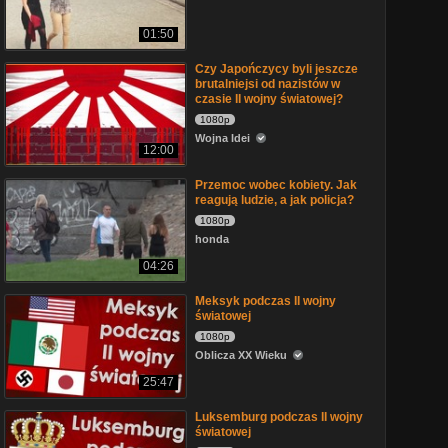
01:50
Czy Japończycy byli jeszcze
brutalniejsi od nazistów w
czasie II wojny światowej?
1080p
Wojna Idei
12:00
Przemoc wobec kobiety. Jak
reagują ludzie, a jak policja?
1080p
honda
04:26
Meksyk podczas II wojny
światowej
1080p
Oblicza XX Wieku
25:47
Luksemburg podczas II wojny
światowej