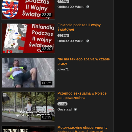
1080p
Oblicza XX Wieku
22:25
Finlandia podczas II wojny
światowej
1080p
Oblicza XX Wieku
33:30
Nie ma takiego spania w czasie
pracy
joker71
00:25
Przemoc seksualna w Polsce
jest powszechna
720p
Gazeta.pl
01:39
Motoryzacyjne eksperymenty