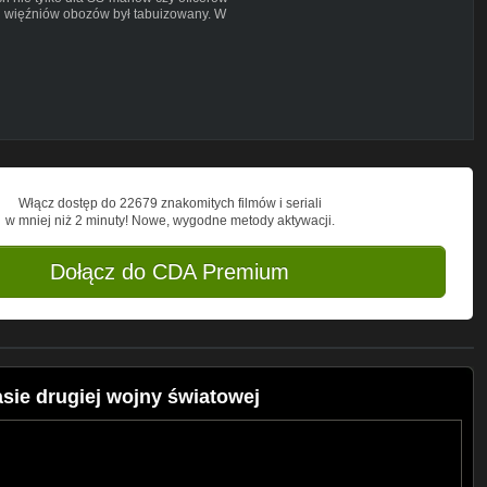
i więźniów obozów był tabuizowany. W
h nazistowskich władz okupacyjnych wobec
ą, zbiurokratyzowaną machinę
seksualności i przymusowej pracy.
Włącz dostęp do 22679 znakomitych filmów i seriali
w mniej niż 2 minuty! Nowe, wygodne metody aktywacji.
Dołącz do CDA Premium
sie drugiej wojny światowej