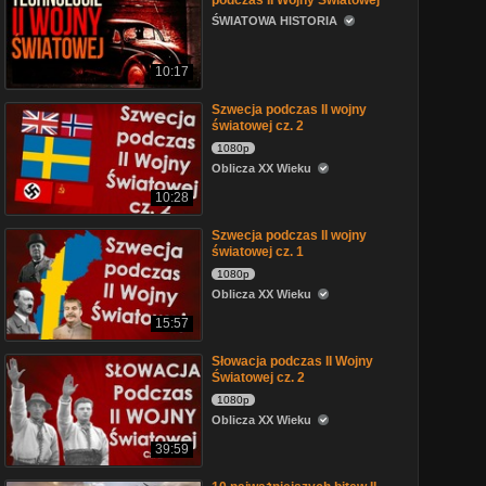
podczas II Wojny Swiatowej
ŚWIATOWA HISTORIA
10:17
Szwecja podczas II wojny
światowej cz. 2
1080p
Oblicza XX Wieku
10:28
Szwecja podczas II wojny
światowej cz. 1
1080p
Oblicza XX Wieku
15:57
Słowacja podczas II Wojny
Światowej cz. 2
1080p
Oblicza XX Wieku
39:59