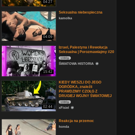
04:27
Seksualna niebespieczna
kamolka
04:09
Izrael, Palestyna i Rewolucja
Seksualna | Porozmawiajmy #20
1080p
ŚWIATOWA HISTORIA
15:42
KIEDY WESZLI DO JEGO
OGRÓDKA, znaleźli
PRAWDZIWY CZOŁG Z
DRUGIEJ WOJNY ŚWIATOWEJ
1080p
02:44
xFisiel
Reakcja na przemoc
honda