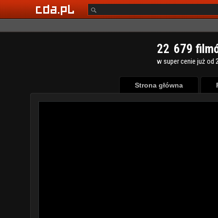
2
2
6
7
9
film
w super cenie już od 2
Strona główna