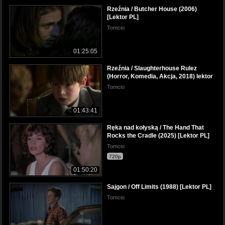
Rzeźnia / Butcher House (2006)
[Lektor PL]
Tomcio
01:25:05
Rzeźnia / Slaughterhouse Rulez
(Horror, Komedia, Akcja, 2018) lektor
Tomcio
01:43:41
Ręka nad kołyską / The Hand That
Rocks the Cradle (2025) [Lektor PL]
Tomcio
720p
01:50:20
Sajgon / Off Limits (1988) [Lektor PL]
Tomcio