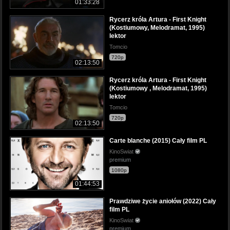
01:33:28
Rycerz króla Artura - First Knight
(Kostiumowy, Melodramat, 1995)
lektor
Tomcio
720p
02:13:50
Rycerz króla Artura - First Knight
(Kostiumowy , Melodramat, 1995)
lektor
Tomcio
720p
02:13:50
Carte blanche (2015) Cały film PL
KinoSwiat
premium
1080p
01:44:53
Prawdziwe życie aniołów (2022) Cały
film PL
KinoSwiat
premium