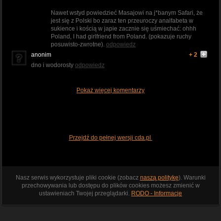
Nawet wstyd powiedzieć Masajowi na j*banym Safari, że
jest się z Polski bo zaraz ten przeuroczy analfabeta w
sukience i kością w japie zacznie się uśmiechać: ohhh
Poland, I had girlfriend from Poland. (pokazuje ruchy
posuwisto-zwrotne).
odpowiedz
anonim
+ 2
dno i wodorosty
odpowiedz
Pokaż więcej komentarzy
Przejdź do pełnej wersji cda.pl
Nasz serwis wykorzystuje pliki cookie (zobacz
naszą politykę
). Warunki
przechowywania lub dostępu do plików cookies możesz zmienić w
ustawieniach Twojej przeglądarki.
RODO - Informacje