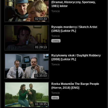
(Dramat, Historyczny, Sportowy,
1981) lektor
Tomcio
02:03:33
Rysopis mordercy / Sketch Artist
(1992) [Lektor PL]
Tomcio
1080p
01:29:13
Ryzykowny skok / Daylight Robbery
(2008) [Lektor PL]
Tomcio
01:35:03
Rzeka Mutantów The Barge People
(Horror, 2018) [ENG]
Tomcio
480p
01:19:35