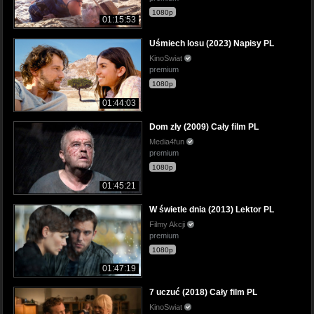
1080p
01:15:53
Uśmiech losu (2023) Napisy PL
KinoSwiat
premium
1080p
01:44:03
Dom zły (2009) Cały film PL
Media4fun
premium
1080p
01:45:21
W świetle dnia (2013) Lektor PL
Filmy Akcji
premium
1080p
01:47:19
7 uczuć (2018) Cały film PL
KinoSwiat