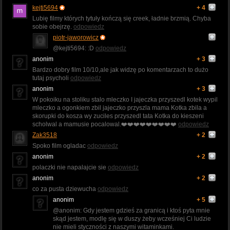
kejti5694
+ 4
Lubię filmy których tytuły kończą się creek, ładnie brzmią. Chyba
sobie obejrzę.
odpowiedz
piotr-jaworowicz
@kejti5694: :D
odpowiedz
anonim
+ 3
Bardzo dobry film 10/10,ale jak widzę po komentarzach to dużo
tutaj psycholi
odpowiedz
anonim
+ 3
W pokoiku na stoliku stalo mleczko I jajeczka przyszedl kotek wypil
mleczko a ogonkiem zbil jajeczko przyszla mama Kotka zbila a
skorupki do kosza wy zuciles przyszedl tata Kotka do kieszeni
scholwal a mamusie pocalowal.❤️❤️❤️❤️❤️❤️❤️❤️❤️
odpowiedz
Zak3518
+ 2
Spoko film ogladac
odpowiedz
anonim
+ 2
polaczki nie napalajcie sie
odpowiedz
anonim
+ 2
co za pusta dziewucha
odpowiedz
anonim
+ 5
@anonim: Gdy jestem gdzieś za granicą i ktoś pyta mnie
skąd jestem, modlę się w duszy żeby wcześniej Ci ludzie
nie mieli styczności z naszymi witaminkami.