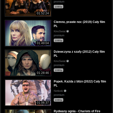
premium
1080p
01:52:24
Ciemno, prawie noc (2019) Cały film
PL
KinoSwiat
premium
1080p
01:49:04
Dziewczyna z szafy (2012) Cały film
PL
KinoSwiat
premium
1080p
01:28:46
Popek. Każda z blizn (2022) Cały film
PL
Netlook
premium
1080p
01:06:37
Rydwany ognia - Chariots of Fire