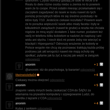
@anonim: Często normicy gadają że laski w necie a w
Realu to dwie różne osoby niebo a ziemia no to powiem
wam że to coope. Przed ostatni miesiąc przełamałem się i
zaczęłem zagadywać do lasek w realu nawet do tych
poniżej przeciętnych które mi się średnio podobały i te
które były 7/10. Jesteście ciekawi rezultatu? Powiem wam
że to porażka większość lasek albo miały faceta i były w
kilkuletnich związkach (nawet te grube) a reszta nie chciała
nigdzie że mną wyjść dostałem 1 fake numer, podałem też
swój nr telefonu kilku kobietom w nadziei że napiszą i ani
widu ani słychu. I niech ktoś mi powie żeby nie wierzyć w
blackpil i Hipergamia? Odnoszę wrażenie że kobiety w
Polsce wogole nie chcą się poznawac traktują każda próbę
podrywu jak akt wrogości nawet nie mają ochoty się
spotkać, pytanie jak tu żyć a raczej jak wejść w związek
odpowiedz
anonim
+ 1
@anonim: idz do psychologa, ty baranie!
odpowiedz
litwinwioletta04
+ 6
Ciekawy można obejrzeć
odpowiedz
anonim
+ 5
znajomi i wielu innych beda zaskarzać CDA do ŚĄDU za
włamania na prywatne komputery i szpiegowanie Ludzi, do
pierdla z łajzami z CDA
odpowiedz
anonim
+ 4
Kutas z serkiem
odpowiedz