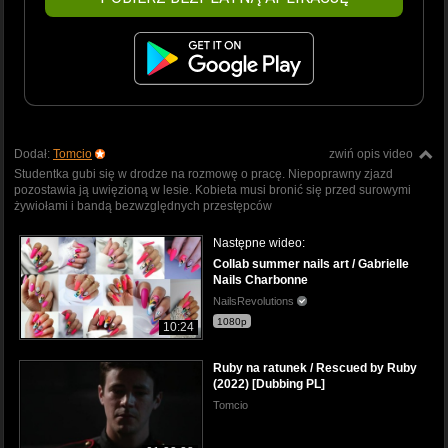
Dodał:
Tomcio
zwiń opis video
Studentka gubi się w drodze na rozmowę o pracę. Niepoprawny zjazd
pozostawia ją uwięzioną w lesie. Kobieta musi bronić się przed surowymi
żywiołami i bandą bezwzględnych przestępców
Następne wideo:
Collab summer nails art / Gabrielle
Nails Charbonne
NailsRevolutions
1080p
10:24
Ruby na ratunek / Rescued by Ruby
(2022) [Dubbing PL]
Tomcio