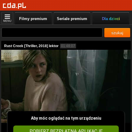
Filmy premium
Seriale premium
Dla dzieci
MENU
szukaj
Rust Creek [Thriller, 2018] lektor
01:48:07
Aby móc oglądać na tym urządzeniu
POBIERZ BEZPŁATNĄ APLIKACJĘ