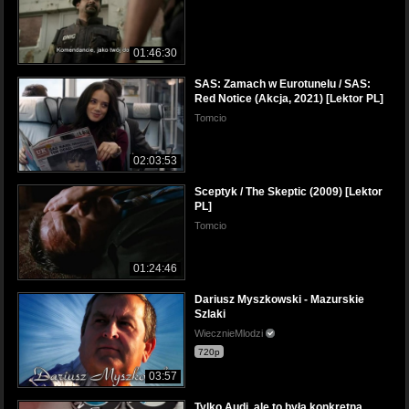
01:46:30
SAS: Zamach w Eurotunelu / SAS:
Red Notice (Akcja, 2021) [Lektor PL]
Tomcio
02:03:53
Sceptyk / The Skeptic (2009) [Lektor
PL]
Tomcio
01:24:46
Dariusz Myszkowski - Mazurskie
Szlaki
WiecznieMlodzi
720p
03:57
Tylko Audi, ale to była konkretna