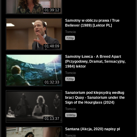
01:39:12
Samotny w obliczu prawa / True
Believer (1989) [Lektor PL]
Tomcio
720p
01:48:09
Samotny Łowca - A Breed Apart
(Przygodowy, Dramat, Sensacyjny,
1984) lektor
Tomcio
720p
01:32:33
Sanatorium pod klepsydrą według
braci Quay - Sanatorium under the
Sign of the Hourglass (2024)
Tomcio
1080p
01:13:37
Santana (Akcja, 2020) napisy pl
Tomcio