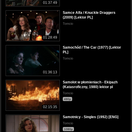
01:37:49
Samce Alfa / Knuckle Draggers
(2009) [Lektor PL]
Tomcio
01:28:49
Samochód / The Car (1977) [Lektor
PL]
Tomcio
01:36:13
Samolot w płomieniach - Ekipazh
(Katasroficzny, 1980) lektor pl
Tomcio
480p
02:15:35
Samotnicy - Singles (1992) [ENG]
Tomcio
1080p