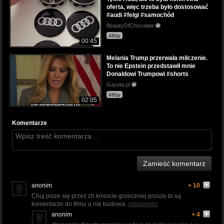
oferta, więc trzeba było dostosować
#audi #felgi #samochód
BeautyOfChocolate
480p
00:45
Melania Trump przerwała milczenie.
To nie Epstein przedstawił mnie
Donaldowi Trumpowi #shorts
Gazeta.pl
480p
02:05
Komentarze
Zamieść komentarz
anonim
+ 10
Chuj pisze się przez ch kmiocie grzeczniej prosze to są
komentarze do filmu a nie budowa.
odpowiedz
anonim
+ 4