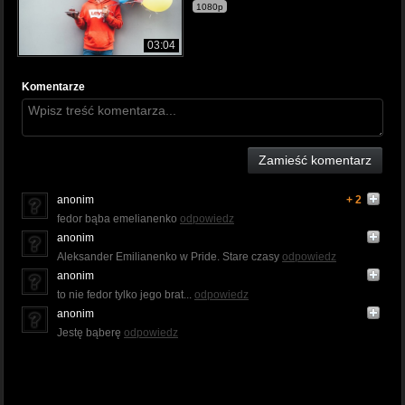
1080p
03:04
Komentarze
Zamieść komentarz
anonim
+ 2
fedor bąba emelianenko
odpowiedz
anonim
Aleksander Emilianenko w Pride. Stare czasy
odpowiedz
anonim
to nie fedor tylko jego brat...
odpowiedz
anonim
Jestę bąberę
odpowiedz