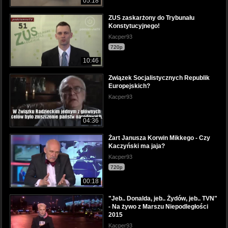
05:18
ZUS zaskarżony do Trybunału
Konstytucyjnego!
Kacper93
720p
10:46
Związek Socjalistycznych Republik
Europejskich?
Kacper93
04:36
Żart Janusza Korwin Mikkego - Czy
Kaczyński ma jaja?
Kacper93
720p
00:18
"Jeb.. Donalda, jeb.. Żydów, jeb.. TVN"
- Na żywo z Marszu Niepodległości
2015
Kacper93