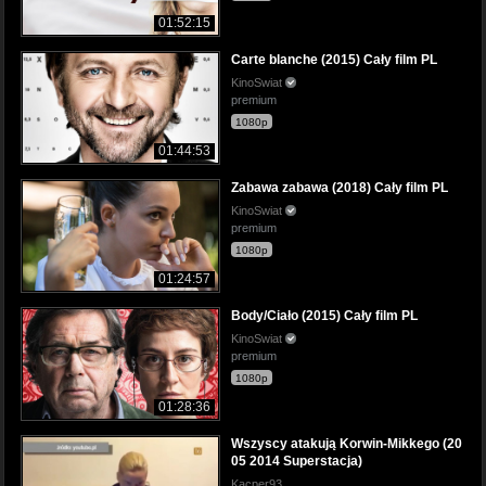
01:52:15
Carte blanche (2015) Cały film PL
KinoSwiat
premium
1080p
01:44:53
Zabawa zabawa (2018) Cały film PL
KinoSwiat
premium
1080p
01:24:57
Body/Ciało (2015) Cały film PL
KinoSwiat
premium
1080p
01:28:36
Wszyscy atakują Korwin-Mikkego (20
05 2014 Superstacja)
Kacper93