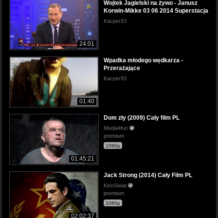
Wojtek Jagielski na żywo - Janusz
Korwin-Mikke 03 06 2014 Superstacja
Kacper93
24:01
Wpadka młodego wędkarza -
Przerażające
Kacper93
01:40
Dom zły (2009) Cały film PL
Media4fun
premium
1080p
01:45:21
Jack Strong (2014) Cały Film PL
KinoSwiat
premium
1080p
02:02:37