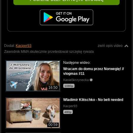
Dodał:
Kacper93
zwiń opis video
Zawodnik MMA skutecznie przetestował szczękę rywala
Następne wideo:
Wracam do domu przez Norwegię! //
vlogmas #11
KasiaSkrzynecka
1080p
16:50
Wladimir Klitschko - No belt needed
Kacper93
480p
00:59