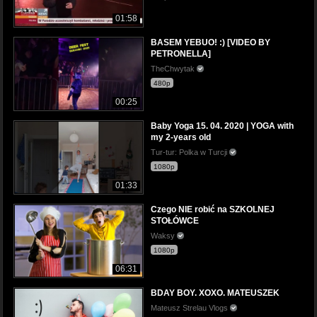
01:58
BASEM YEBUO! :) [VIDEO BY
PETRONELLA]
TheChwytak
480p
00:25
Baby Yoga 15. 04. 2020 | YOGA with
my 2-years old
Tur-tur: Polka w Turcji
1080p
01:33
Czego NIE robić na SZKOLNEJ
STOŁÓWCE
Waksy
1080p
06:31
BDAY BOY. XOXO. MATEUSZEK
Mateusz Strelau Vlogs