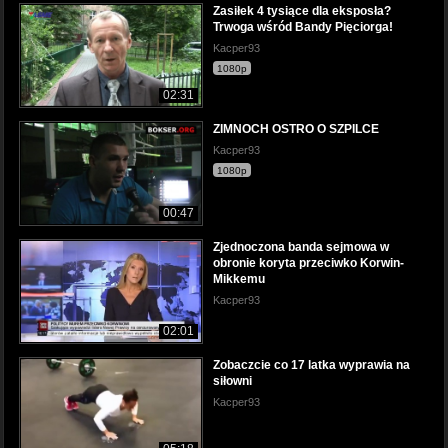
Zasiłek 4 tysiące dla eksposła?
Trwoga wśród Bandy Pięciorga!
Kacper93
1080p
02:31
ZIMNOCH OSTRO O SZPILCE
Kacper93
1080p
00:47
Zjednoczona banda sejmowa w
obronie koryta przeciwko Korwin-
Mikkemu
Kacper93
02:01
Zobaczcie co 17 latka wyprawia na
siłowni
Kacper93