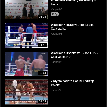
Povietkin - Pierwszy raz twarzą w
twarz
Kacper93
720p
01:28
Władimir Kliczko vs Alex Leapai -
Cała walka
Kacper93
21:52
Władimir Klitschko vs Tyson Fury -
Cała walka HD
Kacper93
52:41
Zadyma podczas walki Andrzeja
Gołoty!!!
Kacper93
08:23