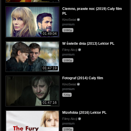
Ciemno, prawie noc (2019) Cały film
PL
KinoSwiat
premium
1080p
01:49:04
W świetle dnia (2013) Lektor PL
Filmy Akcji
premium
1080p
01:47:19
Fotograf (2014) Cały film
KinoSwiat
premium
720p
01:47:16
Mizofobia (2016) Lektor PL
Filmy Akcji
premium
1080p