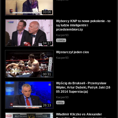
03:06
Wyborcy KNP to nowe pokolenie - to
są ludzie inteligentni i
przedsiembiorczy
Kacper93
1080p
04:17
Wystarczył jeden cios
Kacper93
00:31
Wyścig do Brukseli - Przemysław
Wipler, Artur Dębski, Patryk Jaki (16
05 2014 Superstacja)
Kacper93
480p
26:13
Władimir Kliczko vs Alexander