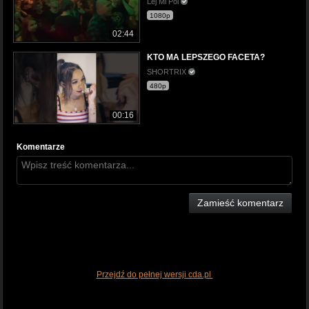
Lej Mi Pol
1080p
02:44
KTO MA LEPSZEGO FACETA?
SHORTRIX
480p
00:16
Komentarze
Zamieść komentarz
Przejdź do pełnej wersji cda.pl