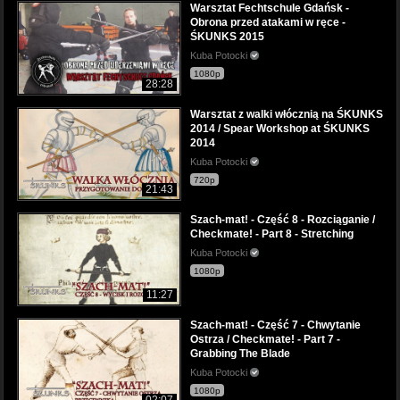
Warsztat Fechtschule Gdańsk -
Obrona przed atakami w ręce -
ŚKUNKS 2015
Kuba Potocki
1080p
28:28
Warsztat z walki włócznią na ŚKUNKS
2014 / Spear Workshop at ŚKUNKS
2014
Kuba Potocki
720p
21:43
Szach-mat! - Część 8 - Rozciąganie /
Checkmate! - Part 8 - Stretching
Kuba Potocki
1080p
11:27
Szach-mat! - Część 7 - Chwytanie
Ostrza / Checkmate! - Part 7 -
Grabbing The Blade
Kuba Potocki
1080p
02:07