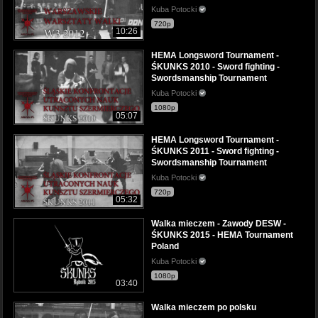
Kuba Potocki
720p
10:26
HEMA Longsword Tournament -
ŚKUNKS 2010 - Sword fighting -
Swordsmanship Tournament
Kuba Potocki
1080p
05:07
HEMA Longsword Tournament -
ŚKUNKS 2011 - Sword fighting -
Swordsmanship Tournament
Kuba Potocki
720p
05:32
Walka mieczem - Zawody DESW -
ŚKUNKS 2015 - HEMA Tournament
Poland
Kuba Potocki
1080p
03:40
Walka mieczem po polsku