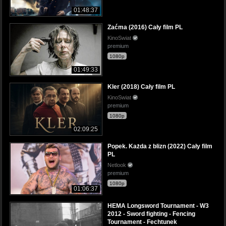
01:48:37
Zaćma (2016) Cały film PL
KinoSwiat
premium
1080p
01:49:33
Kler (2018) Cały film PL
KinoSwiat
premium
1080p
02:09:25
Popek. Każda z blizn (2022) Cały film
PL
Netlook
premium
1080p
01:06:37
HEMA Longsword Tournament - W3
2012 - Sword fighting - Fencing
Tournament - Fechtunek