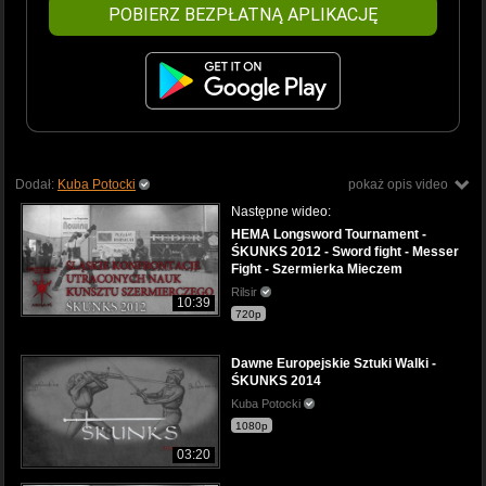
POBIERZ BEZPŁATNĄ APLIKACJĘ
Dodał:
Kuba Potocki
pokaż opis video
Następne wideo:
HEMA Longsword Tournament -
ŚKUNKS 2012 - Sword fight - Messer
Fight - Szermierka Mieczem
Rilsir
10:39
720p
Dawne Europejskie Sztuki Walki -
ŚKUNKS 2014
Kuba Potocki
1080p
03:20