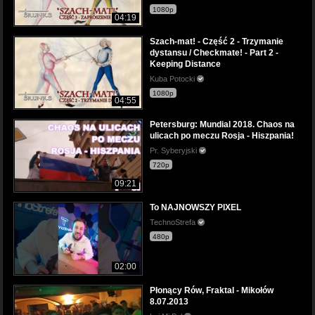
1080p
04:19
Szach-mat! - Część 2 - Trzymanie
dystansu / Checkmate! - Part 2 -
Keeping Distance
Kuba Potocki
1080p
04:55
Petersburg: Mundial 2018. Chaos na
ulicach po meczu Rosja - Hiszpania!
Pr. Syberyjski
720p
09:21
To NAJNOWSZY PIXEL
TechnoStrefa
480p
02:00
Płonący Rów, Fraktal - Mikołów
8.07.2013