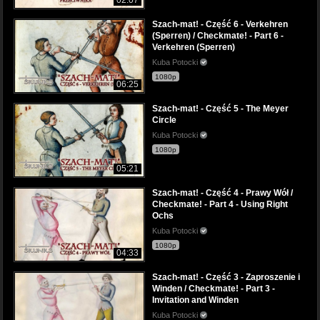
Szach-mat! - Część 6 - Verkehren
(Sperren) / Checkmate! - Part 6 -
Verkehren (Sperren)
Kuba Potocki
1080p
06:25
Szach-mat! - Część 5 - The Meyer
Circle
Kuba Potocki
1080p
05:21
Szach-mat! - Część 4 - Prawy Wół /
Checkmate! - Part 4 - Using Right
Ochs
Kuba Potocki
1080p
04:33
Szach-mat! - Część 3 - Zaproszenie i
Winden / Checkmate! - Part 3 -
Invitation and Winden
Kuba Potocki