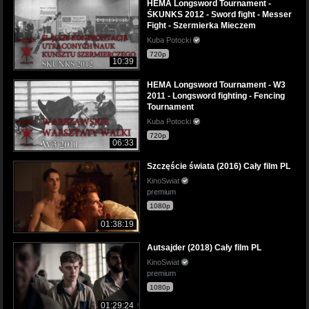
HEMA Longsword Tournament -
ŚKUNKS 2012 - Sword fight - Messer
Fight - Szermierka Mieczem
Kuba Potocki
720p
10:39
HEMA Longsword Tournament - W3
2011 - Longsword fighting - Fencing
Tournament
Kuba Potocki
720p
06:33
Szczęście świata (2016) Cały film PL
KinoSwiat
premium
1080p
01:38:19
Autsajder (2018) Cały film PL
KinoSwiat
premium
1080p
01:29:24