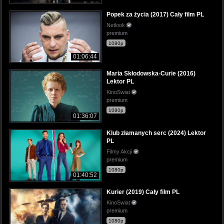
Popek za życia (2017) Cały film PL
Netlook
premium
1080p
01:06:44
Maria Skłodowska-Curie (2016)
Lektor PL
KinoSwiat
premium
1080p
01:36:07
Klub złamanych serc (2024) Lektor
PL
Filmy Akcji
premium
1080p
01:40:52
Kurier (2019) Cały film PL
KinoSwiat
premium
1080p