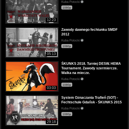
Kuba Potocki
1080p
12:23
Zawody dawnego fechtunku SMDF
2012
Kuba Potocki
1080p
05:13
ŚKUNKS 2018. Turniej DESW. HEMA
Tournament. Zawody szermiercze.
Walka na miecze.
Kuba Potocki
1080p
03:03
System Oznaczania Trafień (SOT) -
Fechtschule Gdańsk - ŚKUNKS 2015
Kuba Potocki
1080p
29:18