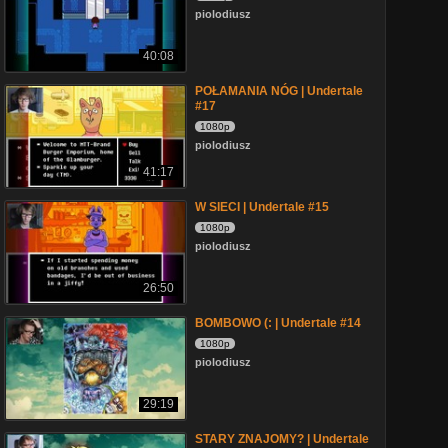
piolodiusz
40:08
POŁAMANIA NÓG | Undertale
#17
1080p
piolodiusz
41:17
W SIECI | Undertale #15
1080p
piolodiusz
26:50
BOMBOWO (: | Undertale #14
1080p
piolodiusz
29:19
STARY ZNAJOMY? | Undertale