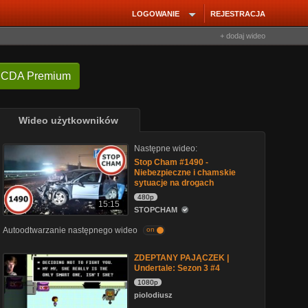
LOGOWANIE
REJESTRACJA
+ dodaj wideo
 CDA Premium
Wideo użytkowników
Następne wideo:
Stop Cham #1490 -
Niebezpieczne i chamskie
sytuacje na drogach
480p
15:15
STOPCHAM
Autoodtwarzanie następnego wideo
on
ZDEPTANY PAJĄCZEK |
Undertale: Sezon 3 #4
1080p
piolodiusz