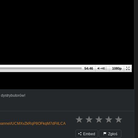
54:46
1080p
 dystrybutorów!
m/channel/UCMXvZkRqP8OFkqM7dFilLCA
Embed
Zgłoś