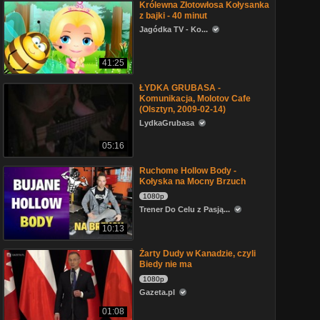
Królewna Złotowłosa Kołysanka
z bajki - 40 minut
Jagódka TV - Ko...
41:25
ŁYDKA GRUBASA -
Komunikacja, Molotov Cafe
(Olsztyn, 2009-02-14)
LydkaGrubasa
05:16
Ruchome Hollow Body -
Kołyska na Mocny Brzuch
1080p
Trener Do Celu z Pasją...
10:13
Żarty Dudy w Kanadzie, czyli
Biedy nie ma
1080p
Gazeta.pl
01:08