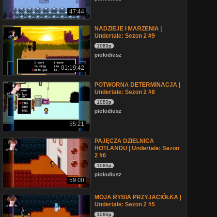
47:44
NADZIEJE I MARZENIA |
Undertale: Sezon 2 #9
1080p
piolodiusz
01:19:42
POTWORNA DETERMINACJA |
Undertale: Sezon 2 #8
1080p
piolodiusz
55:21
PAJĘCZA DZIELNICA
HOTLANDU | Undertale: Sezon
2 #6
1080p
piolodiusz
59:00
MOJA RYBIA PRZYJACIÓŁKA |
Undertale: Sezon 2 #5
1080p