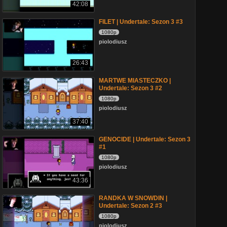
42:08
FILET | Undertale: Sezon 3 #3
1080p
piolodiusz
26:43
MARTWE MIASTECZKO |
Undertale: Sezon 3 #2
1080p
piolodiusz
37:40
GENOCIDE | Undertale: Sezon 3
#1
1080p
piolodiusz
43:36
RANDKA W SNOWDIN |
Undertale: Sezon 2 #3
1080p
piolodiusz