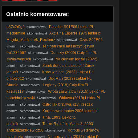
Ostatnio komentowane:
p87x2r0g9
Pasażer S01E06 Lektor PL
skomentował
medormike
Akcja na Eigerze 1975 lektor pl
skomentował
Magda_Madziorek_Raciborz
Czas S02E04
skomentował
Lektor PL
Ten pan chce nas uczyć języka
anonim
skomentował
polskiego.
livi1234567
Dom zły (2009) Cały film PL
skomentował
silwia-wenisch
Na cienkim lodzie (2022)
skomentował
Lektor PL
Żurek donosi na siebie! #Żurek
anonim
skomentował
#prokuratura #dymisja #polityka #Polska
janus9
Krew w piach (2023) Lektor PL
skomentował
black2012
DogMan (2023) Lektor PL
skomentował
Abuelo
Legiony (2019) Cały film PL
skomentował
kasia8117
Wrota zaświatów (2015) Lektor PL
skomentował
bobekbobkowski
Obława (2010) Lektor PL
skomentował
Ostro jak brzytwa, czyli rzecz o
anonim
skomentował
książkach: Krzyż Dowbora (ks. Stanisław Tworkowski)
Korpus weteranów 2006 lektor pl
anonim
skomentował
Tina. 1993. Lektor.pl
anonim
skomentował
cristofk
Termr. Rie of. te Maes. 3. 2003.
skomentował
Lektor.pl
andrzejzaklikiewicz50
Korpus weteranów
skomentował
2006 lektor pl
malaijszia
Niepoczytalna (2018) Lektor PL
skomentował