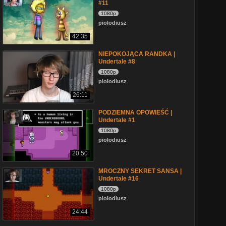
#11
1080p
piolodiusz
42:35
NIEPOKOJĄCA RANDKA |
Undertale #8
1080p
piolodiusz
26:11
PODZIEMNA OPOWIEŚĆ |
Undertale #1
1080p
piolodiusz
20:50
MROCZNY SEKRET SANSA |
Undertale #16
1080p
piolodiusz
24:44