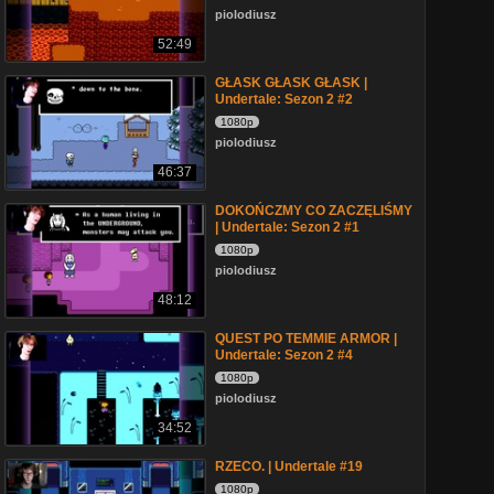
piolodiusz
52:49
GŁASK GŁASK GŁASK |
Undertale: Sezon 2 #2
1080p
piolodiusz
46:37
DOKOŃCZMY CO ZACZĘLIŚMY
| Undertale: Sezon 2 #1
1080p
piolodiusz
48:12
QUEST PO TEMMIE ARMOR |
Undertale: Sezon 2 #4
1080p
piolodiusz
34:52
RZECO. | Undertale #19
1080p