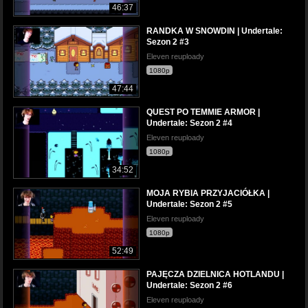
46:37
RANDKA W SNOWDIN | Undertale:
Sezon 2 #3
Eleven reuploady
1080p
47:44
QUEST PO TEMMIE ARMOR |
Undertale: Sezon 2 #4
Eleven reuploady
1080p
34:52
MOJA RYBIA PRZYJACIÓŁKA |
Undertale: Sezon 2 #5
Eleven reuploady
1080p
52:49
PAJĘCZA DZIELNICA HOTLANDU |
Undertale: Sezon 2 #6
Eleven reuploady