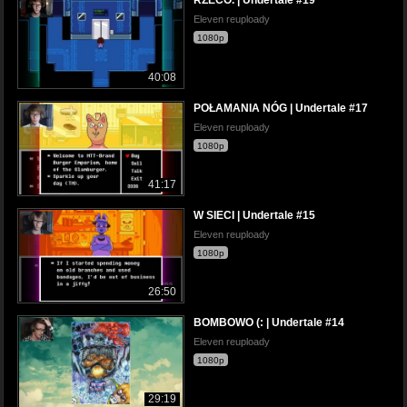
RZECO. | Undertale #19
Eleven reuploady
1080p
40:08
POŁAMANIA NÓG | Undertale #17
Eleven reuploady
1080p
41:17
W SIECI | Undertale #15
Eleven reuploady
1080p
26:50
BOMBOWO (: | Undertale #14
Eleven reuploady
1080p
29:19