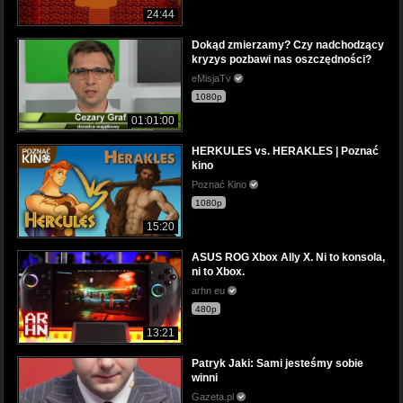
24:44
Dokąd zmierzamy? Czy nadchodzący
kryzys pozbawi nas oszczędności?
eMisjaTv
1080p
01:01:00
HERKULES vs. HERAKLES | Poznać
kino
Poznać Kino
1080p
15:20
ASUS ROG Xbox Ally X. Ni to konsola,
ni to Xbox.
arhn eu
480p
13:21
Patryk Jaki: Sami jesteśmy sobie
winni
Gazeta.pl