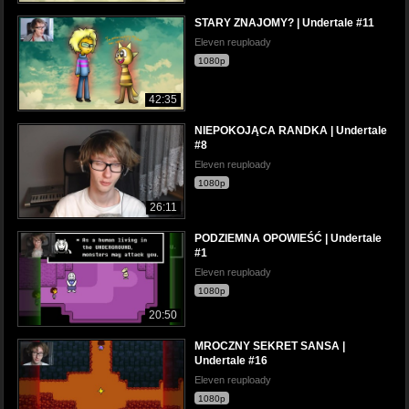
STARY ZNAJOMY? | Undertale #11
Eleven reuploady
1080p
42:35
NIEPOKOJĄCA RANDKA | Undertale
#8
Eleven reuploady
1080p
26:11
PODZIEMNA OPOWIEŚĆ | Undertale
#1
Eleven reuploady
1080p
20:50
MROCZNY SEKRET SANSA |
Undertale #16
Eleven reuploady
1080p