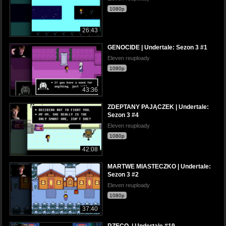
1080p
26:43
GENOCIDE | Undertale: Sezon 3 #1
Eleven reuploady
1080p
43:36
ZDEPTANY PAJĄCZEK | Undertale:
Sezon 3 #4
Eleven reuploady
1080p
42:08
MARTWE MIASTECZKO | Undertale:
Sezon 3 #2
Eleven reuploady
1080p
37:40