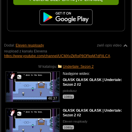
Dodał:
Eleven reuploady
zwiń opis video
reupload z kanału Elevena
https://www.youtube.com/channel/UCMXvZkRqP8OFkqM7dFilLCA
W katalogu:
Undertale: Sezon 2
Następne wideo:
GŁASK GŁASK GŁASK | Undertale:
Sezon 2 #2
piolodiusz
1080p
46:37
GŁASK GŁASK GŁASK | Undertale:
Sezon 2 #2
Eleven reuploady
1080p