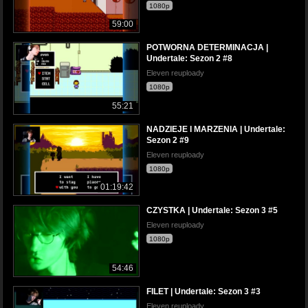
1080p
59:00
POTWORNA DETERMINACJA |
Undertale: Sezon 2 #8
Eleven reuploady
1080p
55:21
NADZIEJE I MARZENIA | Undertale:
Sezon 2 #9
Eleven reuploady
1080p
01:19:42
CZYSTKA | Undertale: Sezon 3 #5
Eleven reuploady
1080p
54:46
FILET | Undertale: Sezon 3 #3
Eleven reuploady