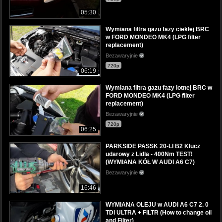
05:30
Wymiana filtra gazu fazy ciekłej BRC
w FORD MONDEO MK4 (LPG filter
replacement)
Bezawaryjnie
720p
06:19
Wymiana filtra gazu fazy lotnej BRC w
FORD MONDEO MK4 (LPG filter
replacement)
Bezawaryjnie
720p
06:25
PARKSIDE PASSK 20-LI B2 Klucz
udarowy z Lidla - 400Nm TEST!
(WYMIANA KÓŁ W AUDI A6 C7)
Bezawaryjnie
16:46
WYMIANA OLEJU w AUDI A6 C7 2. 0
TDI ULTRA + FILTR (How to change oil
and Filter)