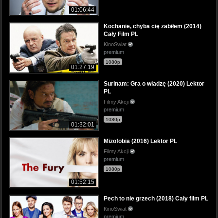
01:06:44
Kochanie, chyba cię zabiłem (2014)
Cały Film PL
KinoSwiat
premium
1080p
01:27:19
Surinam: Gra o władzę (2020) Lektor
PL
Filmy Akcji
premium
1080p
01:32:01
Mizofobia (2016) Lektor PL
Filmy Akcji
premium
1080p
01:52:15
Pech to nie grzech (2018) Cały film PL
KinoSwiat
premium