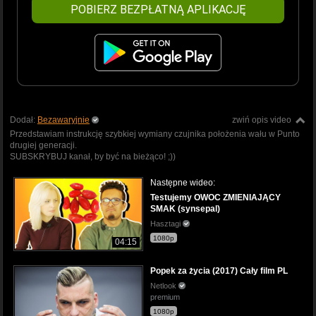
POBIERZ BEZPŁATNĄ APLIKACJĘ
Dodał:
Bezawaryjnie
zwiń opis video
Przedstawiam instrukcję szybkiej wymiany czujnika położenia wału w Punto
drugiej generacji.
SUBSKRYBUJ kanał, by być na bieżąco! ;))
Następne wideo:
Testujemy OWOC ZMIENIAJĄCY
SMAK (synsepal)
Hasztagi
1080p
04:15
Popek za życia (2017) Cały film PL
Netlook
premium
1080p