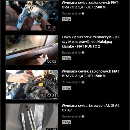
Wymiana świec zapłonowych FIAT
BRAVO 2 1,4 T-JET 150KM
Bezawaryjnie
720p
10:20
Linka klamki drzwi zeskoczyła - jak
szybko naprawić niedziałającą
klamkę - FIAT PUNTO 2
Bezawaryjnie
720p
00:02
Wymiana cewek zapłonowych FIAT
BRAVO 2 1,4 T-JET 150KM
Bezawaryjnie
480p
03:34
Wymiana świec żarowych AUDI A6
C7 A7
Bezawaryjnie
720p