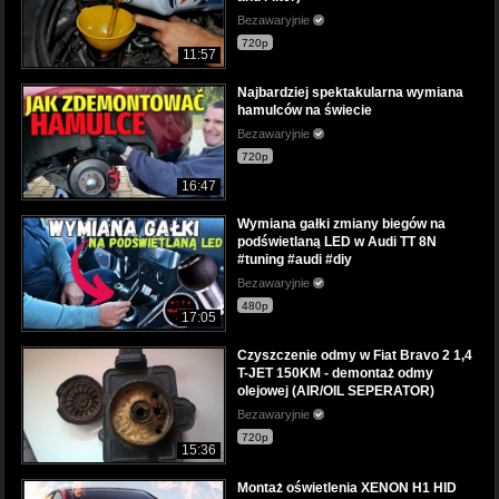
Bezawaryjnie
720p
11:57
Najbardziej spektakularna wymiana
hamulców na świecie
Bezawaryjnie
720p
16:47
Wymiana gałki zmiany biegów na
podświetlaną LED w Audi TT 8N
#tuning #audi #diy
Bezawaryjnie
480p
17:05
Czyszczenie odmy w Fiat Bravo 2 1,4
T-JET 150KM - demontaż odmy
olejowej (AIR/OIL SEPERATOR)
Bezawaryjnie
720p
15:36
Montaż oświetlenia XENON H1 HID