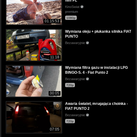
film PL
KinoSwiat
premium
1080p
01:15:53
Wymiana oleju + płukanka silnika FIAT
PUNTO
Bezawaryjnie
11:18
Wymiana filtra gazu w instalacji LPG
BINGO-S. 4 - Fiat Punto 2
Bezawaryjnie
720p
00:05
Awaria świateł, mrugająca choinka -
FIAT PUNTO 2
Bezawaryjnie
720p
07:05