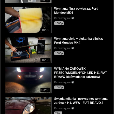
03:35
Wymiana filtra powietrza: Ford
Mondeo MK4
Bezawaryjnie
1080p
10:02
Wymiana oleju + płukanka silnika:
Ford Mondeo MK4
Bezawaryjnie
1080p
16:33
WYMIANA ŻARÓWEK
PRZECIWMGIELNYCH LED H11 FIAT
BRAVO (doświetlanie zakrętów)
Bezawaryjnie
1080p
03:53
Światła mijania i pozycyjne: wymiana
żarówek H1, W5W - FIAT BRAVO 2
Bezawaryjnie
720p