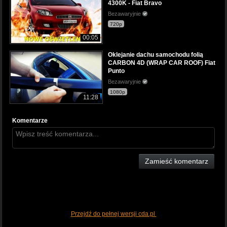
4300K - Fiat Bravo
Bezawaryjnie
720p
00:05
Oklejanie dachu samochodu folią
CARBON 4D (WRAP CAR ROOF) Fiat
Punto
Bezawaryjnie
1080p
11:28
Komentarze
Zamieść komentarz
Przejdź do pełnej wersji cda.pl