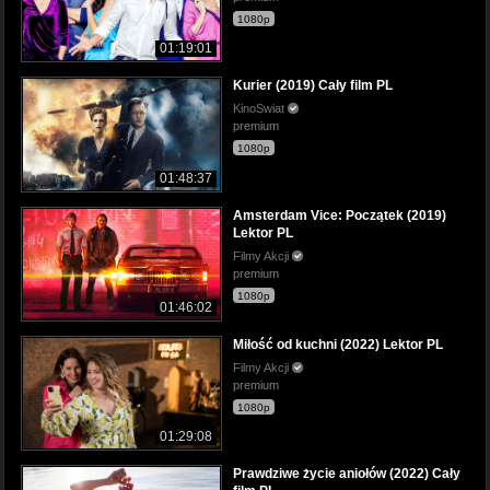
1080p
01:19:01
Kurier (2019) Cały film PL
KinoSwiat
premium
1080p
01:48:37
Amsterdam Vice: Początek (2019)
Lektor PL
Filmy Akcji
premium
1080p
01:46:02
Miłość od kuchni (2022) Lektor PL
Filmy Akcji
premium
1080p
01:29:08
Prawdziwe życie aniołów (2022) Cały