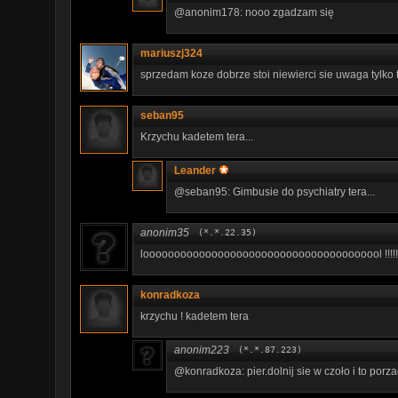
@anonim178: nooo zgadzam się
mariuszj324
sprzedam koze dobrze stoi niewierci sie uwaga tylko 
seban95
Krzychu kadetem tera...
Leander
@seban95: Gimbusie do psychiatry tera...
anonim35
(*.*.22.35)
looooooooooooooooooooooooooooooooooooool !!!!!
konradkoza
krzychu ! kadetem tera
anonim223
(*.*.87.223)
@konradkoza: pier.dolnij sie w czoło i to porzad