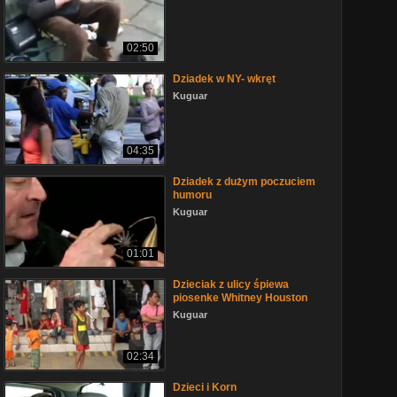
02:50
Dziadek w NY- wkręt
Kuguar
04:35
Dziadek z dużym poczuciem
humoru
Kuguar
01:01
Dzieciak z ulicy śpiewa
piosenke Whitney Houston
Kuguar
02:34
Dzieci i Korn