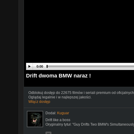
0:00
Drift dwoma BMW naraz !
Odblokuj dostęp do 22675 filmów i seriali premium od oficjalnych
Oglądaj legalnie i w najlepszej jakości.
Włącz dostęp
Dodał:
Kuguar
Drift like a boss
Oryginalny tytuł: "Guy Drifts Two BMW's Simultaneousl