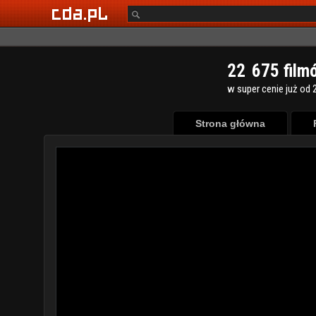
2
2
6
7
5
film
w super cenie już od 2
Strona główna