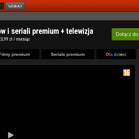
ów i seriali premium + telewizja
Dołącz
do
3,99 zł / miesiąc
Filmy premium
Seriale premium
Dla dzieci