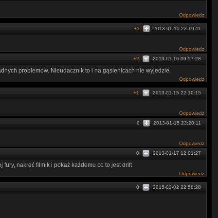
Odpowiedz
+1
2013-01-15 23:19:11
Odpowiedz
+2
2013-01-16 09:57:28
dnych problemow. Nieudacznik to i na gąsienicach nie wyjedzie.
Odpowiedz
+1
2013-01-15 22:10:15
Odpowiedz
0
2013-01-15 23:20:11
Odpowiedz
0
2013-01-17 12:01:27
ury, nakręć filmik i pokaż każdemu co to jest drift
Odpowiedz
0
2015-02-02 22:58:28