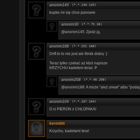
anonim145
(*.*.140.145)
kupke mi się chce panowie
anonim30
(*.*.75.30)
@anonim145: Zjedz ją.
anonim188
(*.*.252.188)
Drift to to nie jest ale filmik dobry :)
Teraz tylko czekać aż ktoś napisze
KRZYCHU kadetem teraz :P
anonim208
(*.*.48.208)
@anonim188: A może "ależ urwał" albo "podaj 
anonim104
(*.*.187.104)
O ci PIERON z CHŁOPAKA!
kermitttt
Krzychu, kadetami tera!