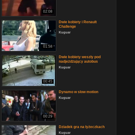
02:08
Dwie kobiety i Renault
Challenge
Kuguar
01:58
Dwie kobiety weszły pod
nadjeżdżający autobus
Kuguar
00:45
Dynamo w slow motion
Kuguar
00:29
Dziadek gra na łyżeczkach
Kuguar