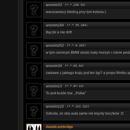
anonim33
(*.*.228.33)
warszawiacy bledną przy tym kolesiu:)
anonim184
(*.*.55.184)
Bączki a nie drift
anonim202
(*.*.0.202)
w tym ciemnym BMW siedzi mały murzyn i ciśnie pedał
anonim34
(*.*.65.34)
ciekawe z jakiego kraju jest ten typ? a propo filmiku s
anonim13
(*.*.87.13)
To jest kuźde tzw. ,,Polka"
anonim122
(*.*.121.122)
Szkoda, że oba auta same nie kręciły boczków :D
dawidcambridge