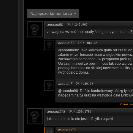
Najlepsze komentarze
anonim90
(*.*.242.90)
z uwagi na wzmożone opady śniegu przypominam: Żyło
anonim72
(*.*.103.72)
@anonim90: Jako kierowca golfa od czasu do 
zdanie w tym temacie mam w głębokim poważa
zachowania samochodu w przypadku poślizgu n
Uważam nawet że powinni coś takiego wprowadz
podłogi hamulec na śliskiej nawierzchni i licz
wychodzić z domu.
anonim7
(*.*.80.7)
@anonim90: Drift to kontrolowany uślizg tyl
napędem na tył oraz na wszystkie osie Drift wyk
Pokaż ws
anonim178
(*.*.250.178)
jak dla mnie to to nie jest drift tylko bączki..
michciu99