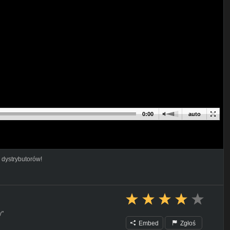
0:00
auto
 dystrybutorów!
y"
Embed
Zgłoś