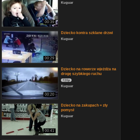
Kuguar
00:39
Dziecko kontra szklane drzwi
Kuguar
00:29
Dziecko na rowerze wjeżdża na
drogę szybkiego ruchu
720p
Kuguar
00:20
Dziecko na zakupach = zły
pomysł
Kuguar
00:41