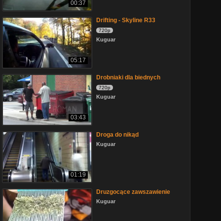
00:37
Drifting - Skyline R33
720p
Kuguar
05:17
Drobniaki dla biednych
720p
Kuguar
03:43
Droga do nikąd
Kuguar
01:19
Druzgocące zawszawienie
Kuguar