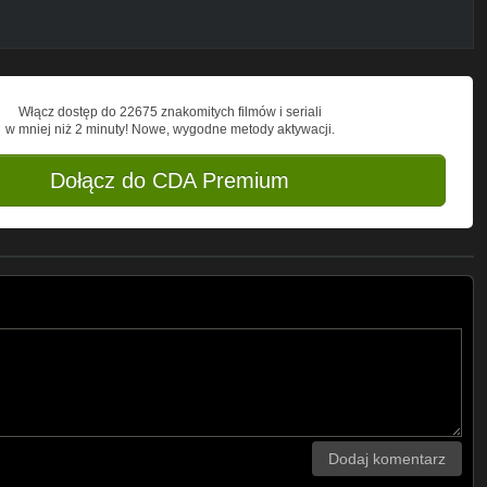
Włącz dostęp do 22675 znakomitych filmów i seriali
w mniej niż 2 minuty! Nowe, wygodne metody aktywacji.
Dołącz do CDA Premium
Dodaj komentarz