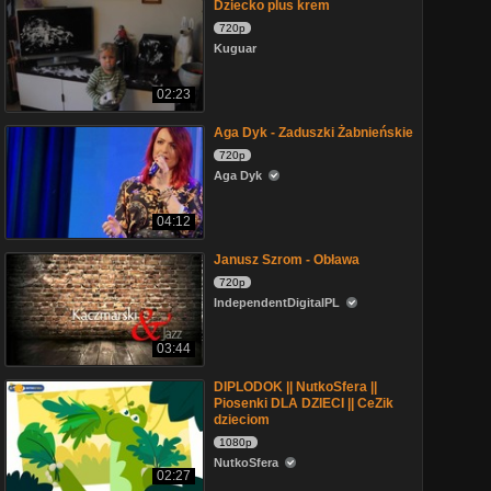
Dziecko plus krem
720p
Kuguar
02:23
Aga Dyk - Zaduszki Żabnieńskie
720p
Aga Dyk
04:12
Janusz Szrom - Obława
720p
IndependentDigitalPL
03:44
DIPLODOK || NutkoSfera ||
Piosenki DLA DZIECI || CeZik
dzieciom
1080p
NutkoSfera
02:27