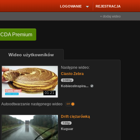
LOGOWANIE
REJESTRACJA
+ dodaj wideo
 CDA Premium
Wideo użytkowników
Następne wideo:
Ciasto Zebra
1080p
KobieceInspira...
01:21
Autoodtwarzanie następnego wideo
on
Drift ciężarówką
720p
Kuguar