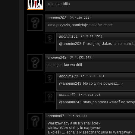
kolo ma skilla
anonim202
(*.*.50.202)
zima przyszła, pamiętajcie o łańcuchach
anonim151
(*.*.33.151)
@anonim202: Proszę cię. Jakoś ja nie mam ża
anonim243
(*.*.152.243)
to nie jest kur wa drift
anonim188
(*.*.252.188)
@anonim243: No co ty nie powiesz... :)
anonim72
(*.*.103.72)
@anonim243: stary, po prostu wsiądź do swojej f
anonim87
(*.*.54.87)
Warszawiacy a ilu ich znaliście?
wiekszość w stolicy to napływowi
a koleś F... jechał z Piaseczna to jaka to Warszawa?