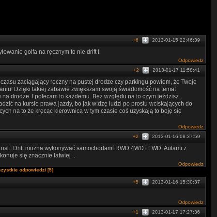
+6
2013-01-15 22:46:39
wanie golfa na ręcznym to nie drift !
Odpowiedz
+2
2013-01-17 11:58:41
czasu zaciągający ręczny na pustej drodze czy parkingu powiem, że Twoje
niu! Dzięki takiej zabawie zwiększam swoją świadomość na temat
a drodze. I polecam to każdemu. Bez względu na to czym jeździsz.
ić na kursie prawa jazdy, bo jak widzę ludzi po prostu wciskających do
ących na to że kręcąc kierownicą w tym czasie coś uzyskają to boję się
Odpowiedz
+2
2013-01-16 08:37:59
nej osi.. Drift można wykonywać samochodami RWD 4WD i FWD. Autami z
onuje się znacznie łatwiej ..
Odpowiedz
zystkie odpowiedzi [5]
+5
2013-01-16 15:30:37
Odpowiedz
+1
2013-01-17 17:27:36