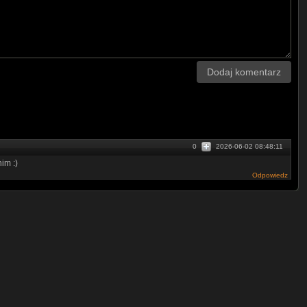
Dodaj komentarz
0
2026-06-02 08:48:11
im :)
Odpowiedz