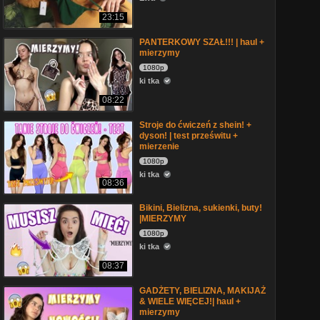
23:15
PANTERKOWY SZAŁ!!! | haul +
mierzymy
1080p
ki tka
08:22
Stroje do ćwiczeń z shein! +
dyson! | test prześwitu +
mierzenie
1080p
ki tka
08:36
Bikini, Bielizna, sukienki, buty!
|MIERZYMY
1080p
ki tka
08:37
GADŻETY, BIELIZNA, MAKIJAŻ
& WIELE WIĘCEJ!| haul +
mierzymy