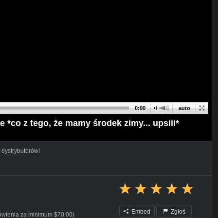
0:00
auto
o z tego, że mamy środek zimy... upsiii*
 dystrybutorów!
Embed
Zgłoś
ówienia za minimum $70.00)