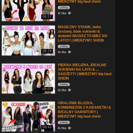
MIERZYMY big haul shein
1080p
ki tka
06:57
MAGICZNY STANIK, boho
zestawy, białe sukienki &
dodatki! MUSISZ TO MIEĆ NA
LATO!!! | MIERZYMY SHEIN
1080p
08:29
ki tka
PIĘKNA BIELIZNA, IDEALNE
SUKIENKI NA LATO & ...
GADŻETY! | MIERZYMY big haul
SHEIN
1080p
08:05
ki tka
VIRALOWA BLUZKA,
KOMBINEZON Z KABARETKI &
IDEALNY GARNITUR!! |
MIERZYMY big haul shein
1080p
08:43
ki tka