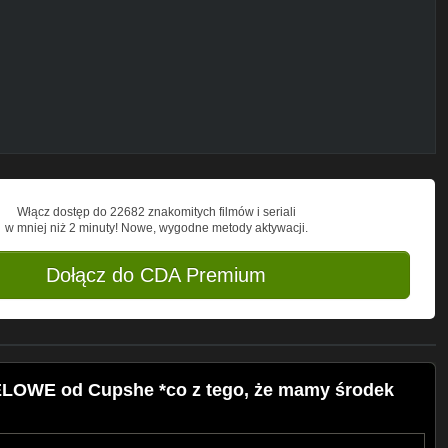
Włącz dostęp do 22682 znakomitych filmów i seriali
w mniej niż 2 minuty! Nowe, wygodne metody aktywacji.
Dołącz do CDA Premium
am.com/dominika_kuzio/
LOWE od Cupshe *co z tego, że mamy środek
la/solo
/fly
com/julian_avila/thankyoucasey