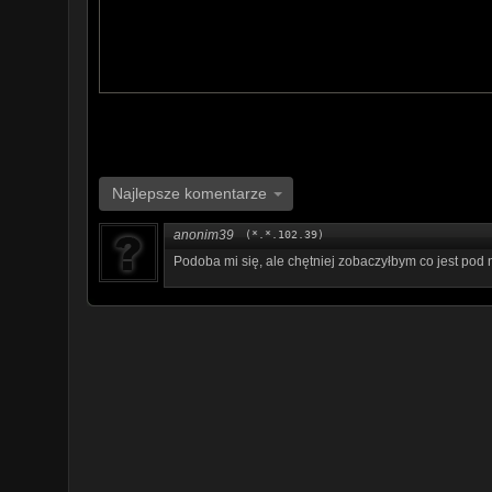
- Early by Dj Quads
- Better Days Lakey Inspired
Najlepsze komentarze
anonim39
(*.*.102.39)
Podoba mi się, ale chętniej zobaczyłbym co jest pod n