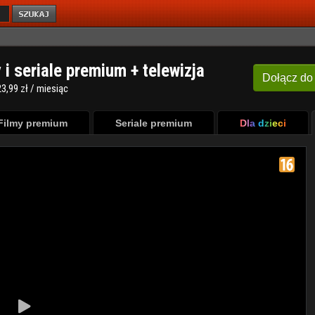
y i seriale premium + telewizja
Dołącz
do
3,99 zł / miesiąc
Filmy premium
Seriale premium
Dla dzieci