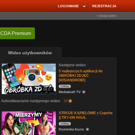
LOGOWANIE
REJESTRACJA
+ dodaj wideo
 CDA Premium
Wideo użytkowników
Następne wideo:
5 najlepszych aplikacji do
OBRÓBKI ZDJĘĆ
[iOS/ANDROID]
1080p
06:07
Mediakraft TV
Autoodtwarzanie następnego wideo
on
STROJE KĄPIELOWE z Cupshe
|| TRY-ON HAUL
1080p
Dominika Kuzio