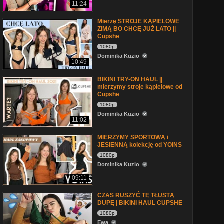
11:24
Mierzę STROJE KĄPIELOWE
ZIMĄ BO CHCĘ JUŻ LATO ||
Cupshe
1080p
Dominika Kuzio
10:49
BIKINI TRY-ON HAUL ||
mierzymy stroje kąpielowe od
Cupshe
1080p
Dominika Kuzio
11:02
MIERZYMY SPORTOWĄ i
JESIENNĄ kolekcję od YOINS
1080p
Dominika Kuzio
09:11
CZAS RUSZYĆ TĘ TŁUSTĄ
DUPĘ | BIKINI HAUL CUPSHE
1080p
Ewa