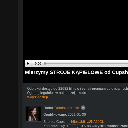
0:00
Mierzymy STROJE KĄPIELOWE od Cupshe *c
Odblokuj dostęp do 22682 filmów i seriali premium od oficjalnych
Oglądaj legalnie i w najlepszej jakości.
Włącz dostęp
Dodał:
Dominika Kuzio
Opublikowano: 2021-01-30
Stronka Cupshe:
https://bit.ly/2KA6JCk
Kod zniżkowy: YT-FF (-10% na wszystko; wartość zam