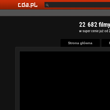
2
2
6
8
2
film
w super cenie już od 2
Strona główna