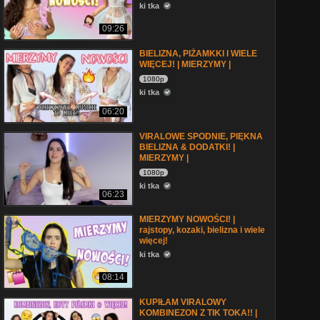
ki tka
09:26
BIELIZNA, PIŻAMKKI I WIELE
WIĘCEJ! | MIERZYMY |
1080p
ki tka
06:20
VIRALOWE SPODNIE, PIĘKNA
BIELIZNA & DODATKI! |
MIERZYMY |
1080p
ki tka
06:23
MIERZYMY NOWOŚCI! |
rajstopy, kozaki, bielizna i wiele
więcej!
ki tka
08:14
KUPIŁAM VIRALOWY
KOMBINEZON Z TIK TOKA!! |