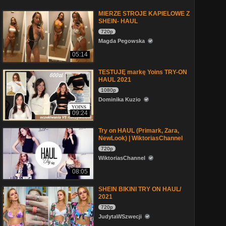
MIERZE STROJE KAPIELOWE Z
SHEIN- HAUL
720p
Magda Pegowska
05:14
TESTUJĘ markę Yoins TRY-ON
HAUL 2021
1080p
Dominika Kuzio
09:24
Try on HAUL (Primark, Zara,
NewLook) | WiktoriasChannel
720p
WiktoriasChannel
08:05
SHEIN BIKINI TRY ON HAUL/
2021
720p
JudytaWSzwecji