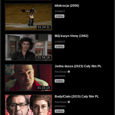
Idiokracja (2006)
sowjan2
1080p
01:24:11
Mój kuzyn Vinny (1992)
sowjan2
1080p
01:59:18
Jedna dusza (2023) Cały film PL
KinoSwiat
premium
1080p
01:33:19
Body/Ciało (2015) Cały film PL
KinoSwiat
premium
1080p