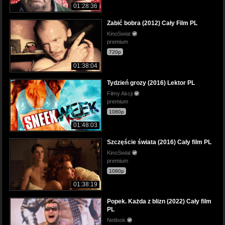
01:28:36
Zabić bobra (2012) Cały Film PL
KinoSwiat
premium
720p
01:38:04
Tydzień grozy (2016) Lektor PL
Filmy Akcji
premium
1080p
01:48:03
Szczęście świata (2016) Cały film PL
KinoSwiat
premium
1080p
01:38:19
Popek. Każda z blizn (2022) Cały film
PL
Netlook