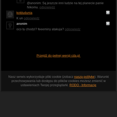
@anonim: Są jeszcze inni ludzie na tej planecie panie
Nikomu.
odpowiedz
kotdudunia
K un
odpowiedz
anonim
oco tu chodzi? feeeminy atakuja?
odpowiedz
Przejdź do pełnej wersji cda.pl
Nasz serwis wykorzystuje pliki cookie (zobacz
naszą politykę
). Warunki
przechowywania lub dostępu do plików cookies możesz zmienić w
ustawieniach Twojej przeglądarki.
RODO - Informacje