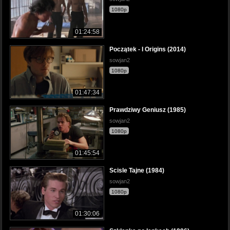
1080p
01:24:58
Początek - I Origins (2014)
sowjan2
1080p
01:47:34
Prawdziwy Geniusz (1985)
sowjan2
1080p
01:45:54
Scisle Tajne (1984)
sowjan2
1080p
01:30:06