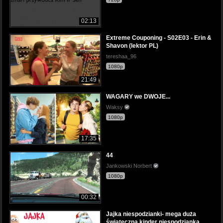
02:13
Extreme Couponing - S02E03 - Erin &
Shavon (lektor PL)
tereshaa_96
1080p
21:49
WAGARY we DWOJE...
Waksy
1080p
17:35
44
Jankowski Norbert
1080p
00:32
Jajka niespodzianki- mega duża
świąteczna kinder niespodzianka