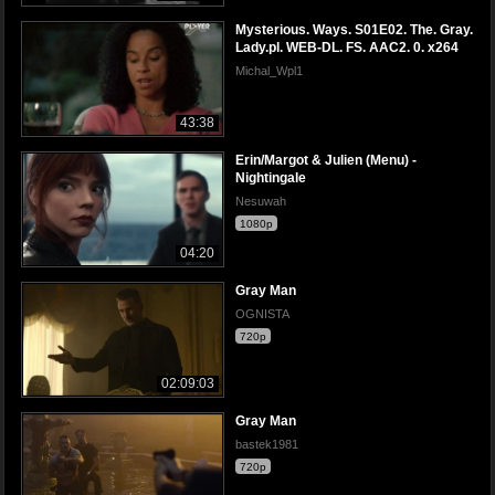
Mysterious. Ways. S01E02. The. Gray.
Lady.pl. WEB-DL. FS. AAC2. 0. x264
Michal_Wpl1
43:38
Erin/Margot & Julien (Menu) -
Nightingale
Nesuwah
1080p
04:20
Gray Man
OGNISTA
720p
02:09:03
Gray Man
bastek1981
720p