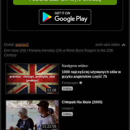
Dodał:
sowjan2
zwiń opis video
Erin Gray (29) i Pamela Hensley (29) w filmie Buck Rogers in the 25th
Century
Następne wideo:
1000 najczęściej używanych słów w
języku angielskim część 75
Elanguages
1080p
01:08
Chłopaki Na Ibizie (2000)
sowjan2
1080p
01:22:56