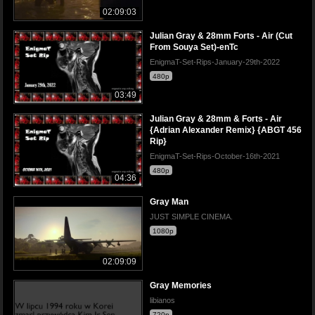
02:09:03
Julian Gray & 28mm Forts - Air (Cut
From Souya Set)-enTc
EnigmaT-Set-Rips-January-29th-2022
480p
03:49
Julian Gray & 28mm & Forts - Air
{Adrian Alexander Remix} {ABGT 456
Rip}
EnigmaT-Set-Rips-October-16th-2021
480p
04:36
Gray Man
JUST SIMPLE CINEMA.
1080p
02:09:09
Gray Memories
libianos
720p