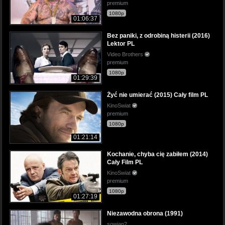
premium
1080p
01:06:37
Bez paniki, z odrobiną histerii (2016)
Lektor PL
Video Brothers
premium
1080p
01:29:39
Żyć nie umierać (2015) Cały film PL
KinoSwiat
premium
1080p
01:21:14
Kochanie, chyba cię zabiłem (2014)
Cały Film PL
KinoSwiat
premium
1080p
01:27:19
Niezawodna obrona (1991)
sowjan2