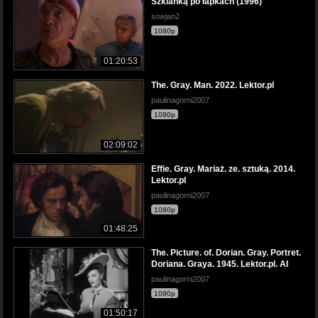
Szklanką po łapkach (1996)
sowjan2
1080p
01:20:53
The. Gray. Man. 2022. Lektor.pl
paulinagorni2007
1080p
02:09:02
Effie. Gray. Mariaż. ze. sztuką. 2014.
Lektor.pl
paulinagorni2007
1080p
01:48:25
The. Picture. of. Dorian. Gray. Portret.
Doriana. Graya. 1945. Lektor.pl. AI
paulinagorni2007
1080p
01:50:17