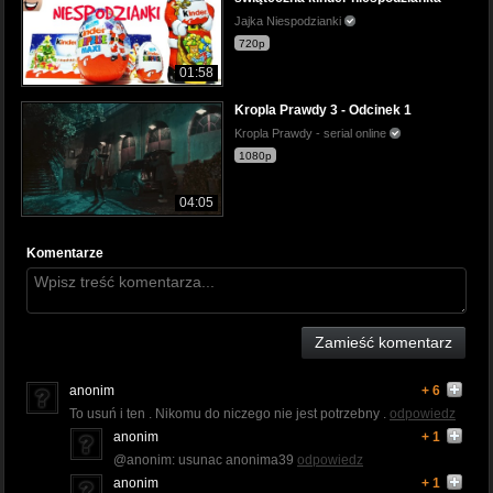
Jajka Niespodzianki
720p
01:58
Kropla Prawdy 3 - Odcinek 1
Kropla Prawdy - serial online
1080p
04:05
Komentarze
Zamieść komentarz
anonim
+ 6
To usuń i ten . Nikomu do niczego nie jest potrzebny .
odpowiedz
anonim
+ 1
@anonim: usunac anonima39
odpowiedz
anonim
+ 1