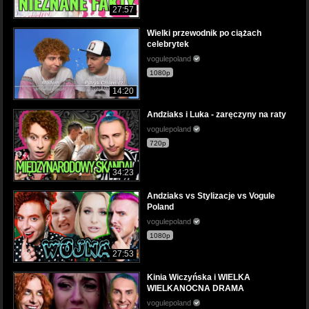
27:57
Wielki przewodnik po ciążach
celebrytek
vogulepoland
1080p
14:20
Andziaks i Luka - zaręczyny na raty
vogulepoland
720p
34:23
Andziaks vs Stylizacje vs Vogule
Poland
vogulepoland
1080p
27:53
Kinia Wiczyńska i WIELKA
WIELKANOCNA DRAMA
vogulepoland