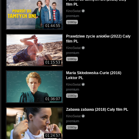
film PL
KinoSwiat
premium
1080p
01:44:55
Prawdziwe życie aniołów (2022) Cały
film PL
KinoSwiat
premium
1080p
01:15:53
Maria Skłodowska-Curie (2016)
Lektor PL
KinoSwiat
premium
1080p
01:36:07
Zabawa zabawa (2018) Cały film PL
KinoSwiat
premium
1080p
01:24:57