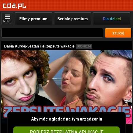
Filmy premium
Seriale premium
Dla dzieci
MENU
szukaj
Basia Kurdej-Szatan i jej zepsute wakacje
00:40:34
Aby móc oglądać na tym urządzeniu
POBIERZ BEZPŁATNĄ APLIKACJĘ