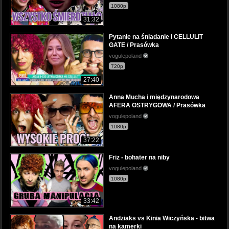
1080p
31:32
Pytanie na śniadanie i CELLULIT
GATE / Prasówka
vogulepoland
720p
27:40
Anna Mucha i międzynarodowa
AFERA OSTRYGOWA / Prasówka
vogulepoland
1080p
37:22
Friz - bohater na niby
vogulepoland
1080p
33:42
Andziaks vs Kinia Wiczyńska - bitwa
na kamerki