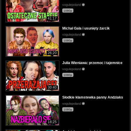
vogulepoland
1080p
41:17
Michał Gała i usunięty żarcik
vogulepoland
1080p
26:20
Julia Wieniawa: przemoc i tajemnice
vogulepoland
1080p
30:40
Słodkie kłamstewka panny Andziaks
vogulepoland
1080p
18:25