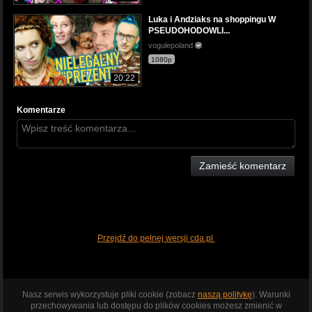
Luka i Andziaks na shoppingu W
PSEUDOHODOWLI...
vogulepoland
1080p
20:22
Komentarze
Zamieść komentarz
Przejdź do pełnej wersji cda.pl
Nasz serwis wykorzystuje pliki cookie (zobacz
naszą politykę
). Warunki
przechowywania lub dostępu do plików cookies możesz zmienić w