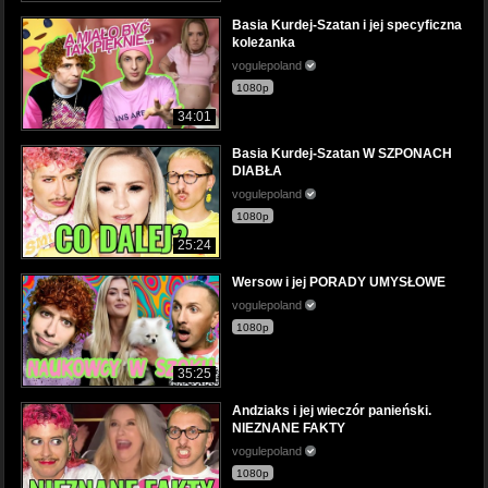
Basia Kurdej-Szatan i jej specyficzna
koleżanka
vogulepoland
1080p
34:01
Basia Kurdej-Szatan W SZPONACH
DIABŁA
vogulepoland
1080p
25:24
Wersow i jej PORADY UMYSŁOWE
vogulepoland
1080p
35:25
Andziaks i jej wieczór panieński.
NIEZNANE FAKTY
vogulepoland
1080p