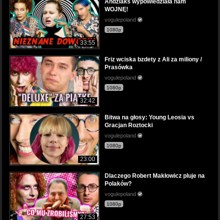
Andziaks wypowiedziała nam
WOJNĘ!
vogulepoland
1080p
33:55
Friz wciska bzdety z Ali za miliony /
Prasówka
vogulepoland
1080p
32:42
Bitwa na głosy: Young Leosia vs
Gracjan Roztocki
vogulepoland
1080p
23:00
Dlaczego Robert Makłowicz pluje na
Polaków?
vogulepoland
1080p
27:53