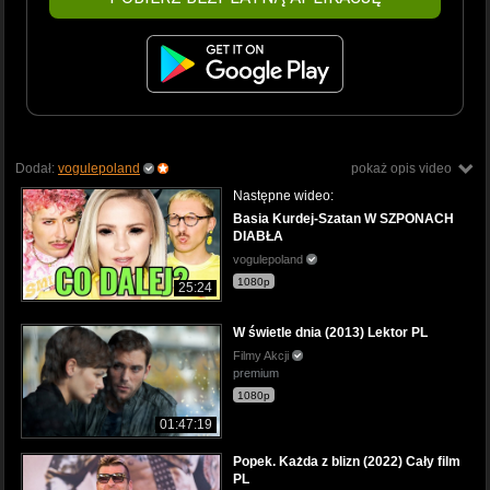
Dodał:
vogulepoland
pokaż opis video
Następne wideo:
Basia Kurdej-Szatan W SZPONACH
DIABŁA
vogulepoland
1080p
25:24
W świetle dnia (2013) Lektor PL
Filmy Akcji
premium
1080p
01:47:19
Popek. Każda z blizn (2022) Cały film
PL