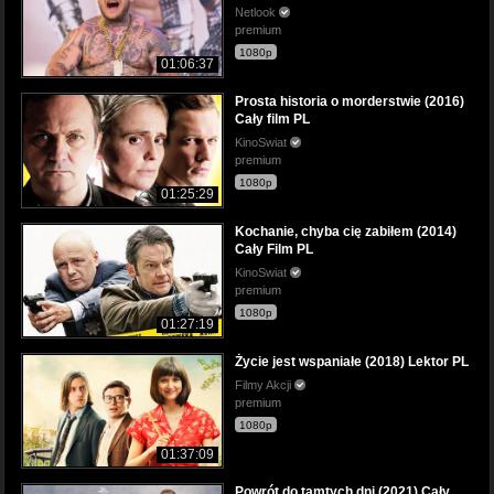
Netlook
premium
1080p
01:06:37
Prosta historia o morderstwie (2016)
Cały film PL
KinoSwiat
premium
1080p
01:25:29
Kochanie, chyba cię zabiłem (2014)
Cały Film PL
KinoSwiat
premium
1080p
01:27:19
Życie jest wspaniałe (2018) Lektor PL
Filmy Akcji
premium
1080p
01:37:09
Powrót do tamtych dni (2021) Cały