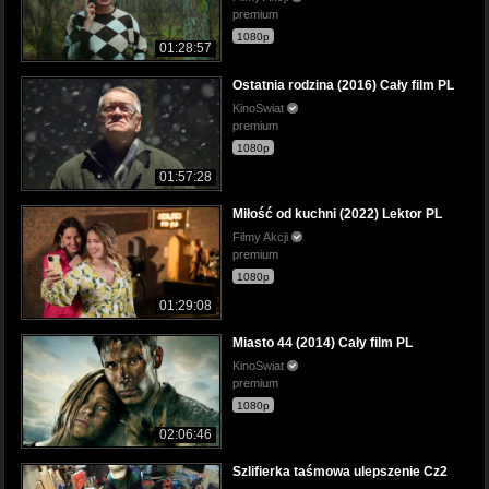
premium
1080p
01:28:57
Ostatnia rodzina (2016) Cały film PL
KinoSwiat
premium
1080p
01:57:28
Miłość od kuchni (2022) Lektor PL
Filmy Akcji
premium
1080p
01:29:08
Miasto 44 (2014) Cały film PL
KinoSwiat
premium
1080p
02:06:46
Szlifierka taśmowa ulepszenie Cz2