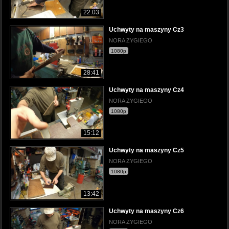
22:03
Uchwyty na maszyny Cz3
NORA ZYGIEGO
1080p
28:41
Uchwyty na maszyny Cz4
NORA ZYGIEGO
1080p
15:12
Uchwyty na maszyny Cz5
NORA ZYGIEGO
1080p
13:42
Uchwyty na maszyny Cz6
NORA ZYGIEGO