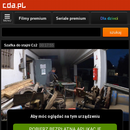
Filmy premium
Seriale premium
Dla dzieci
MENU
szukaj
Szafka do stajni Cz2
00:17:55
Aby móc oglądać na tym urządzeniu
POBIERZ BEZPŁATNĄ APLIKACJĘ