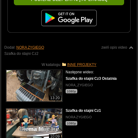
Dodał:
NORA ZYGIEGO
zwiń opis video
Szafka do stajni Cz2
W katalogu:
INNE PROJEKTY
Następne wideo:
Szafka do stajni Cz3 Ostatnia
NORA_ZYGIEGO
1080p
13:20
Szafka do stajni Cz1
NORA ZYGIEGO
1080p
10:09