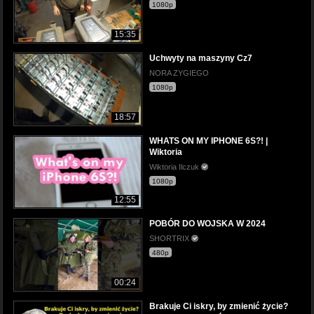
1080p
15:35
Uchwyty na maszyny Cz7
NORA ZYGIEGO
1080p
18:57
WHATS ON MY IPHONE 6S?! |
Wiktoria
Wiktoria Ilczuk
1080p
12:55
POBÓR DO WOJSKA W 2024
SHORTRIX
480p
00:24
Brakuje Ci iskry, by zmienić życie?