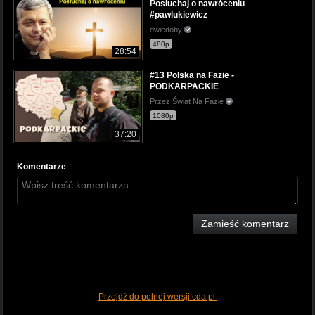
Posłuchaj o nawróceniu
#pawlukiewicz
dwiedoby
480p
28:54
#13 Polska na Fazie -
PODKARPACKIE
Przez Świat Na Fazie
1080p
37:20
Komentarze
Zamieść komentarz
Przejdź do pełnej wersji cda.pl