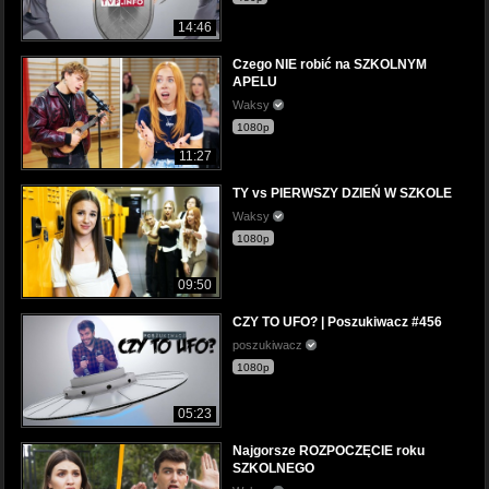
14:46
Czego NIE robić na SZKOLNYM
APELU
Waksy
1080p
11:27
TY vs PIERWSZY DZIEŃ W SZKOLE
Waksy
1080p
09:50
CZY TO UFO? | Poszukiwacz #456
poszukiwacz
1080p
05:23
Najgorsze ROZPOCZĘCIE roku
SZKOLNEGO