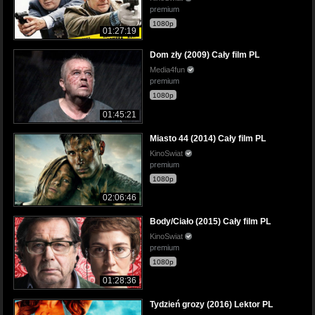
premium
1080p
01:27:19
Dom zły (2009) Cały film PL
Media4fun
premium
1080p
01:45:21
Miasto 44 (2014) Cały film PL
KinoSwiat
premium
1080p
02:06:46
Body/Ciało (2015) Cały film PL
KinoSwiat
premium
1080p
01:28:36
Tydzień grozy (2016) Lektor PL