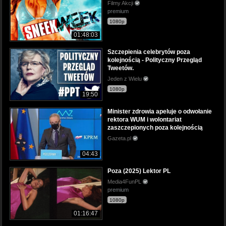
Filmy Akcji
premium
1080p
01:48:03
Szczepienia celebrytów poza
kolejnością - Polityczny Przegląd
Tweetów.
Jeden z Wielu
1080p
19:50
Minister zdrowia apeluje o odwołanie
rektora WUM i wolontariat
zaszczepionych poza kolejnością
Gazeta.pl
04:43
Poza (2025) Lektor PL
Media4FunPL
premium
1080p
01:16:47