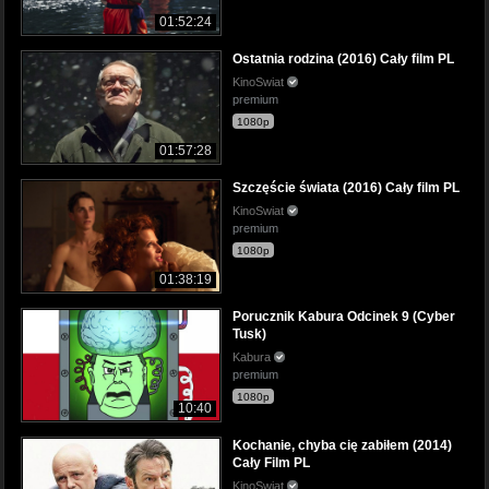
01:52:24
Ostatnia rodzina (2016) Cały film PL
KinoSwiat
premium
1080p
01:57:28
Szczęście świata (2016) Cały film PL
KinoSwiat
premium
1080p
01:38:19
Porucznik Kabura Odcinek 9 (Cyber
Tusk)
Kabura
premium
1080p
10:40
Kochanie, chyba cię zabiłem (2014)
Cały Film PL
KinoSwiat