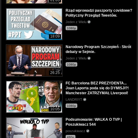
01:03
Rząd wprowadzi paszporty covidowe?
Polityczny Przegląd Tweetów.
Jeden z Wielu
1080p
18:09
Narodowy Program Szczepień - Skrót
debaty w Sejmie.
Jeden z Wielu
1080p
26:25
FC Barcelona BEZ PREZYDENTA...
Joan Laporta poda się do DYMISJI?!
Manchester ZATRZYMAŁ Liverpool!
LANDRIYT
1080p
10:05
Podsumowanie: WALKA O TVP |
Poszukiwacz 544
poszukiwacz
480p