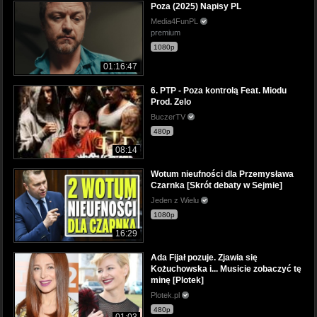
Poza (2025) Napisy PL
Media4FunPL
premium
1080p
01:16:47
6. PTP - Poza kontrolą Feat. Miodu
Prod. Zelo
BuczerTV
480p
08:14
Wotum nieufności dla Przemysława
Czarnka [Skrót debaty w Sejmie]
Jeden z Wielu
1080p
16:29
Ada Fijał pozuje. Zjawia się
Kożuchowska i... Musicie zobaczyć tę
minę [Plotek]
Plotek.pl
480p