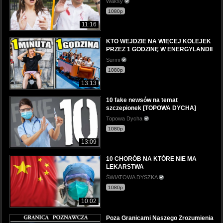
Waksy
1080p
11:16
KTO WEJDZIE NA WIĘCEJ KOLEJEK
PRZEZ 1 GODZINĘ W ENERGYLANDII
Surmi
1080p
13:13
10 fake newsów na temat
szczepionek [TOPOWA DYCHA]
Topowa Dycha
1080p
13:09
10 CHORÓB NA KTÓRE NIE MA
LEKARSTWA
ŚWIATOWA DYSZKA
1080p
10:02
Poza Granicami Naszego Zrozumienia