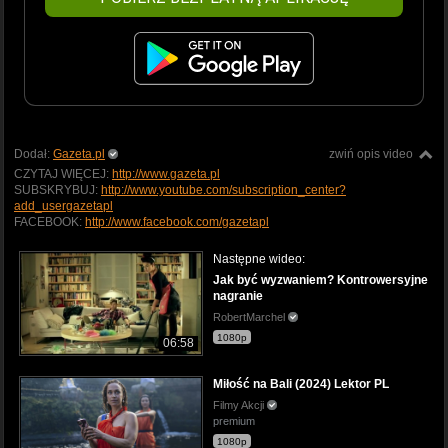
Dodał:
Gazeta.pl
zwiń opis video
CZYTAJ WIĘCEJ:
http://www.gazeta.pl
SUBSKRYBUJ:
http://www.youtube.com/subscription_center?
add_usergazetapl
FACEBOOK:
http://www.facebook.com/gazetapl
Następne wideo:
Jak być wyzwaniem? Kontrowersyjne
nagranie
RobertMarchel
1080p
06:58
Miłość na Bali (2024) Lektor PL
Filmy Akcji
premium
1080p