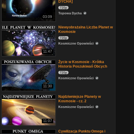
DYCHA]
720p
Topowa Dycha
03:09
Niewyobrażalna Liczba Planet w
Kosmosie
720p
Kosmiczne Opowieści
11:47
Życie w Kosmosie - Krótka
Historia Poszukiwań Obcych
720p
Kosmiczne Opowieści
11:30
Najdziwniejsze Planety w
Kosmosie - cz. 2
Kosmiczne Opowieści
11:07
Cywilizacja Punktu Omega i