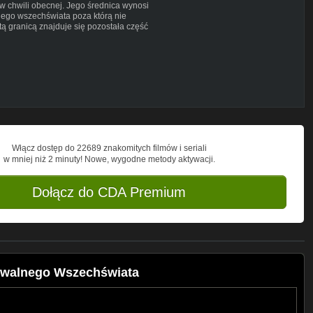
 w chwili obecnej. Jego średnica wynosi
lnego wszechświata poza którą nie
ą granicą znajduje się pozostała część
anic i rozciąga się w nieskończoność.
sci/
ern; How big is the universe? Zme
 Universe? Futurism; A Map of the
verse Will We Someday Be Able To See?
Włącz dostęp do 22689 znakomitych filmów i seriali
w mniej niż 2 minuty! Nowe, wygodne metody aktywacji.
mons Attribution
eywordsdopplerette&SearchSearch
Dołącz do CDA Premium
 Attribution
ibution
owalnego Wszechświata