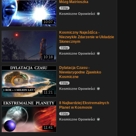
Mózg Matrioszka
720p
Kosmiczne Opowieści
10:07
Kosmiczny Najeźdźca -
Niezwykłe Zdarzenie w Układzie
Słonecznym
720p
Kosmiczne Opowieści
10:18
Dylatacja Czasu -
Niewiarygodne Zjawisko
Kosmiczne
720p
Kosmiczne Opowieści
11:21
8 Najbardziej Ekstremalnych
Planet w Kosmosie
720p
Kosmiczne Opowieści
11:41