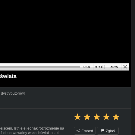
0:00
auto
świata
 dystrybutorów!
jscem. Istnieje jednak rozróżnienie na
Embed
Zgłoś
ż obserwowalny wszechświat to taki