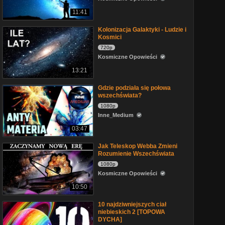
11:41
Kolonizacja Galaktyki - Ludzie i
Kosmici
720p
Kosmiczne Opowieści
13:21
Gdzie podziała się połowa
wszechświata?
1080p
Inne_Medium
03:47
Jak Teleskop Webba Zmieni
Rozumienie Wszechświata
1080p
Kosmiczne Opowieści
10:50
10 najdziwniejszych ciał
niebieskich 2 [TOPOWA
DYCHA]