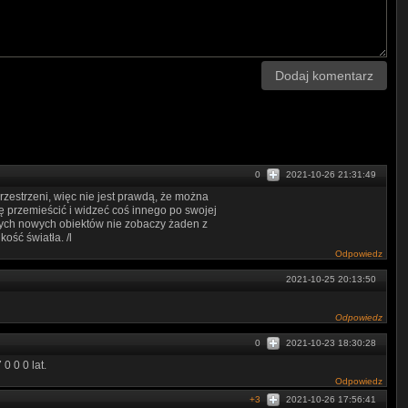
Dodaj komentarz
0
2021-10-26 21:31:49
rzestrzeni, więc nie jest prawdą, że można
ę przemieścić i widzeć coś innego po swojej
adnych nowych obiektów nie zobaczy żaden z
ość światła. /l
Odpowiedz
2021-10-25 20:13:50
Odpowiedz
0
2021-10-23 18:30:28
0 0 0 lat.
Odpowiedz
+3
2021-10-26 17:56:41