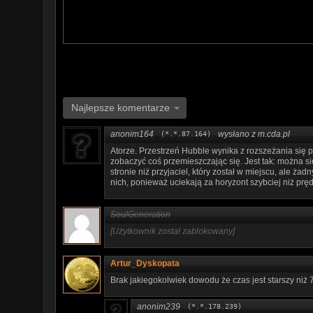
Najlepsze komentarze
anonim164
wysłano z m.cda.pl
(*.*.87.164)
Atorze. Przestrzeń Hubble wynika z rozszeżania się p
zobaczyć coś przemieszczając się. Jest tak: można si
stronie niż przyjaciel, który został w miejscu, ale ż
nich, ponieważ uciekają za horyzont szybciej niż prędk
SoulGeneration
[Użytkownik został zablokowany]
Artur_Dyskopata
Brak jakiegokolwiek dowodu że czas jest starszy niż 7 
anonim239
(*.*.178.239)