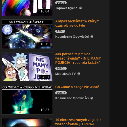
1080p
Topowa Dycha
10:04
Antywszechświat w którym
czas płynie do tyłu
720p
Kosmiczne Opowieści
10:15
Jak poznać tajemnice
wszechświata? - [NIE MAMY
POJĘCIA - recenzja książki]
1080p
Mediakraft TV
04:31
Co widać a czego nie widać
1080p
Kosmiczne Opowieści
10:37
10 nierozwiązanych zagadek
wszechświata [TOPOWA