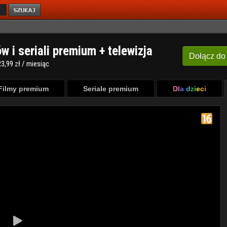
ów i seriali premium + telewizja
Dołącz
do
3,99 zł / miesiąc
Filmy premium
Seriale premium
Dla dzieci