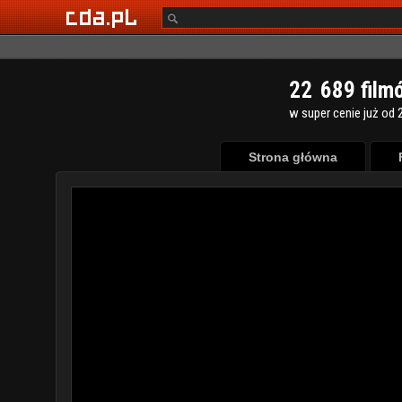
2
2
6
8
9
film
w super cenie już od 2
Strona główna