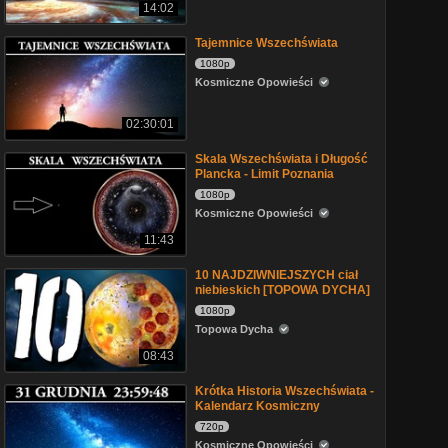
14:02
Tajemnice Wszechświata
1080p
Kosmiczne Opowieści
02:30:01
Skala Wszechświata i Długość
Plancka - Limit Poznania
1080p
Kosmiczne Opowieści
11:43
10 NAJDZIWNIEJSZYCH ciał
niebieskich [TOPOWA DYCHA]
1080p
Topowa Dycha
08:43
Krótka Historia Wszechświata -
Kalendarz Kosmiczny
720p
Kosmiczne Opowieści