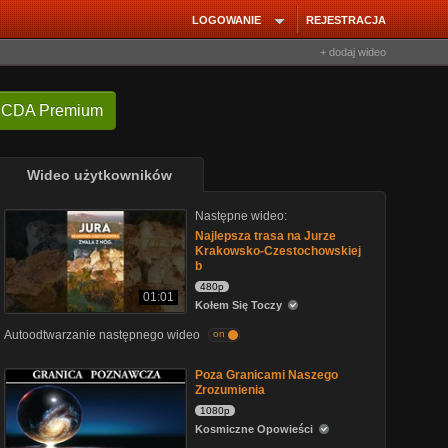
LOGOWANIE
REJESTRACJA
+ dodaj wideo
 CDA Premium
Wideo użytkowników
Następne wideo:
Najlepsza trasa na Jurze
Krakowsko-Czestochowskiej
b
480p
01:01
Kołem Się Toczy
Autoodtwarzanie następnego wideo
on
Poza Granicami Naszego
Zrozumienia
1080p
Kosmiczne Opowieści