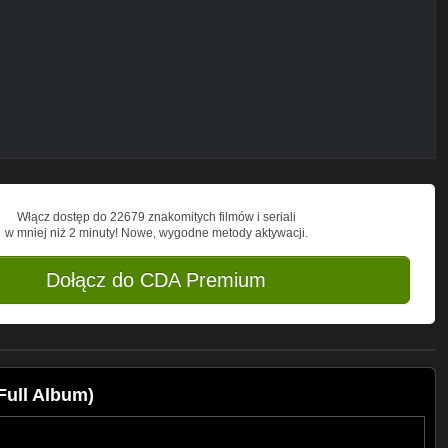
Włącz dostęp do 22679 znakomitych filmów i seriali
w mniej niż 2 minuty! Nowe, wygodne metody aktywacji.
Dołącz do CDA Premium
Full Album)