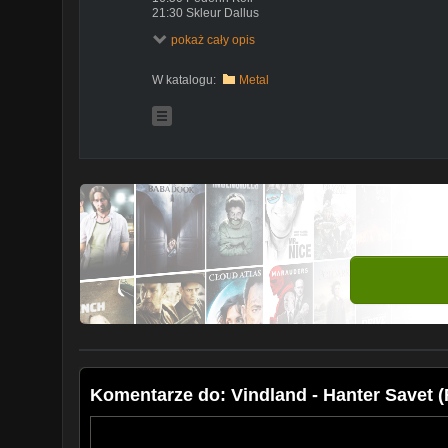
21:30 Skleur Dallus
26:29 Morlusenn
pokaż cały opis
31:27 Skorneg Du
38:24 Skeud Ar Gwez
50:05 And The Battle Ended (Bonus)
W katalogu:
Metal
Komentarze do: Vindland - Hanter Savet (