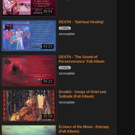
38:54
DEATH - 'Spiritual Healing'
1080p
szczuplax
43:23
DEATH - 'The Sound of
Perserverance' Full Album
1080p
szczuplax
56:22
Drudkh - Songs of Grief and
Solitude (Full Album)
szczuplax
35:58
Echoes of the Moon - Entropy
(Full Album)