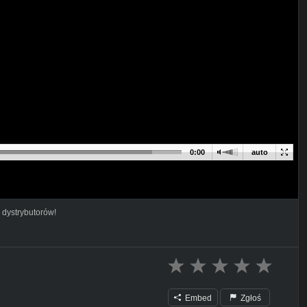
0:00
auto
 dystrybutorów!
Embed
Zgłoś