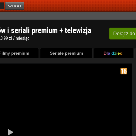
ów i seriali premium + telewizja
Dołącz
do
3,99 zł / miesiąc
Filmy premium
Seriale premium
Dla dzieci