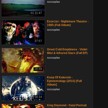
szczuplax
01:11:47
Exorcist - Nightmare Theatre -
1985 (Full Album)
szczuplax
37:57
Great Cold Emptiness - Violet
Mist & Infrared Stars (Full EP)
szczuplax
26:59
Keep Of Kalessin -
Epistemology (2015) [Full
Album]
szczuplax
56:14
King Diamond - Fatal Portrait