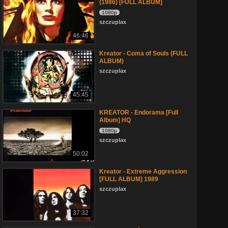
(1986) [FULL ALBUM]
1080p
szczuplax
46:46
Kreator - Coma of Souls (FULL
ALBUM)
szczuplax
45:45
KREATOR - Endorama [Full
Album] HQ
1080p
szczuplax
50:02
Kreator - Extreme Aggression
[FULL ALBUM] 1989
szczuplax
37:32