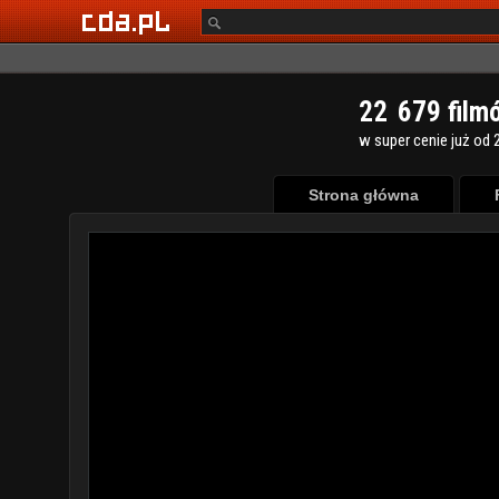
2
2
6
7
9
film
w super cenie już od 2
Strona główna