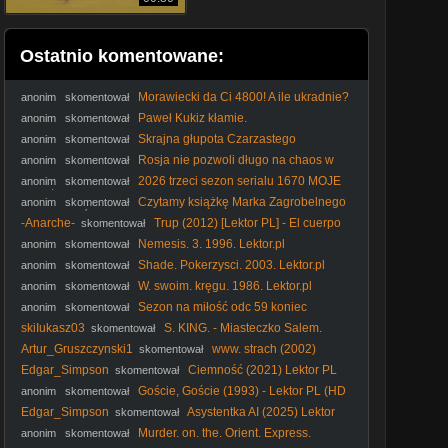
Ostatnio komentowane:
Morawiecki da Ci 4800! A ile ukradnie?
anonim
skomentował
#RozwójPlus #PiStoMafia #Kaczyński #Nawrocki #polityka
Paweł Kukiz kłamie.
anonim
skomentował
Skrajna głupota Czarzastego
anonim
skomentował
Rosja nie pozwoli długo na chaos w
anonim
skomentował
Polsce! #Putin #Kaczyński #Rosja #PiS #Tusk #polityka
2026 trzeci sezon serialu 1670 MOJE
anonim
skomentował
WRAŻENIA dr Piotr Napierała
Czytamy książkę Marka Zagrobelnego
anonim
skomentował
POKOCHAĆ PIS polecam!
-Anarche-
Trup (2012) [Lektor PL] - El cuerpo
skomentował
Nemesis. 3. 1996. Lektor.pl
anonim
skomentował
Shade. Pokerzysci. 2003. Lektor.pl
anonim
skomentował
W. swoim. kręgu. 1986. Lektor.pl
anonim
skomentował
Sezon na miłość odc 59 koniec
anonim
skomentował
skiIukasz03
S. KING. - Miasteczko Salem.
skomentował
(1979) napisy
Artur_Gruszczynski1
www. strach (2002)
skomentował
Edgar_Simpson
Ciemność (2021) Lektor PL
skomentował
Goście, Goście (1993) - Lektor PL (HD
anonim
skomentował
1080p + Poprawiony dźwięk)
Edgar_Simpson
Asystentka AI (2025) Lektor
skomentował
PL
Murder. on. the. Orient. Express.
anonim
skomentował