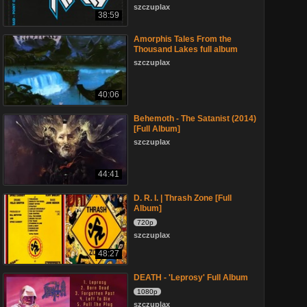
szczuplax
38:59
Amorphis Tales From the
Thousand Lakes full album
szczuplax
40:06
Behemoth - The Satanist (2014)
[Full Album]
szczuplax
44:41
D. R. I. | Thrash Zone [Full
Album]
720p
szczuplax
48:27
DEATH - 'Leprosy' Full Album
1080p
szczuplax