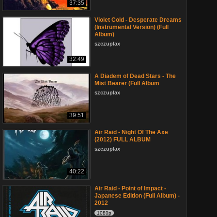
37:35
Violet Cold - Desperate Dreams
(Instrumental Version) (Full
Album)
szczuplax
32:49
A Diadem of Dead Stars - The
Mist Bearer (Full Album
szczuplax
39:51
Air Raid - Night Of The Axe
(2012) FULL ALBUM
szczuplax
40:22
Air Raid - Point of Impact -
Japanese Edition (Full Album) -
2012
1080p