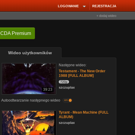
LOGOWANIE
REJESTRACJA
+ dodaj wideo
 CDA Premium
Wideo użytkowników
Następne wideo:
Testament - The New Order
1988 [FULL ALBUM]
720p
szczuplax
39:23
Autoodtwarzanie następnego wideo
on
Tyrant - Mean Machine (FULL
ALBUM)
szczuplax