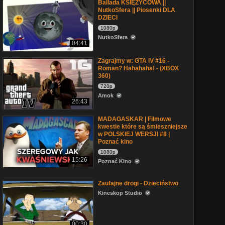
Ballada KSIĘŻYCOWA ||
NutkoSfera || Piosenki DLA
DZIECI
1080p
NutkoSfera
04:41
Zagrajmy w: GTA IV #16 -
Roman? Hahahaha! - (XBOX
360)
720p
Amok
26:43
MADAGASKAR | Filmowe
kwestie które są śmieszniejsze
w POLSKIEJ WERSJI #8 |
Poznać kino
1080p
15:26
Poznać Kino
Zaufajne drogi - Dzieciństwo
Kineskop Studio
00:30