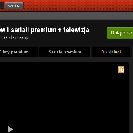
ów i seriali premium + telewizja
Dołącz
do
3,99 zł / miesiąc
Filmy premium
Seriale premium
Dla dzieci