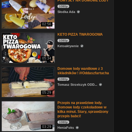
POMYSŁY NA DOMOWE LODY
1080p
Słodka Ada
02:56
KETO PIZZA TWAROGOWA
1080p
Ketoaktywnie
05:34
Domowe lody waniliowe z 3
składników ! /#Oddaszfartucha
1080p
Tomasz Strzelczyk ODD...
05:29
Przepis na prawdziwe lody.
Domowe lody czekoladowe w
kilka minut. Stary, sprawdzony
przepis babci!
1080p
03:29
HeniaFoks