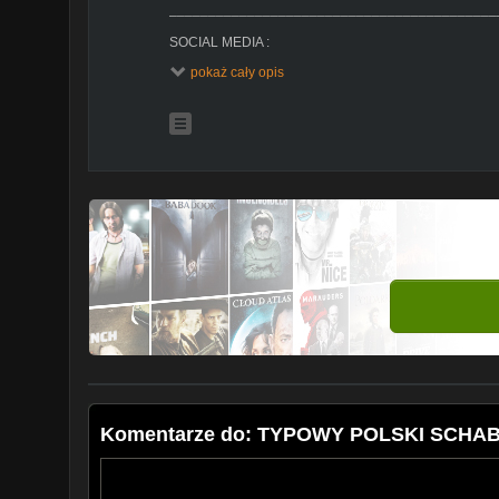
__________________________________________
SOCIAL MEDIA :
pokaż cały opis
INSTAGRAM
https://www.instagram.com/beauty_of_cho
EMAIL: veryblueberry55@gmail.com
__________________________________________
MÓJ SPRZĘT:
1. NIKON D5200
2.VLOG CANON G7X MARCII
3. LAMPA PIERŚCIENIOWA 65V
Editing: iMovie
__________________________________________
DZIĘKUJĘ ZA OGLĄDANIE!
-pozdrawiam Agata :*
Komentarze do: TYPOWY POLSKI SCHA