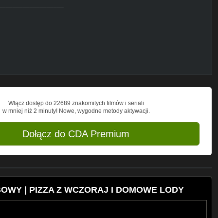
___________________
colate/?hlpl
_____________
Włącz dostęp do 22689 znakomitych filmów i seriali
w mniej niż 2 minuty! Nowe, wygodne metody aktywacji.
____________
Dołącz do CDA Premium
BOWY | PIZZA Z WCZORAJ I DOMOWE LODY