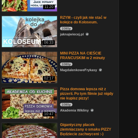
11:20
RZYM - czyli jak nie stać w
kolejce do Koloseum.
1080p
jaknajwiecej.pl
06:33
MINI PIZZA NA CIEŚCIE
FRANCUSKIM w 2 minuty
1080p
MagdalenkoweFrykasy
02:17
Pizza domowa lepsza niż z
pizzerii. Po tym filmie już nigdy
nie kupisz pizzy!
1080p
Akademia Wikliny
10:47
Gigantyczny placek
ziemniaczany o smaku PIZZY
Będziecie zachwyceni :-)