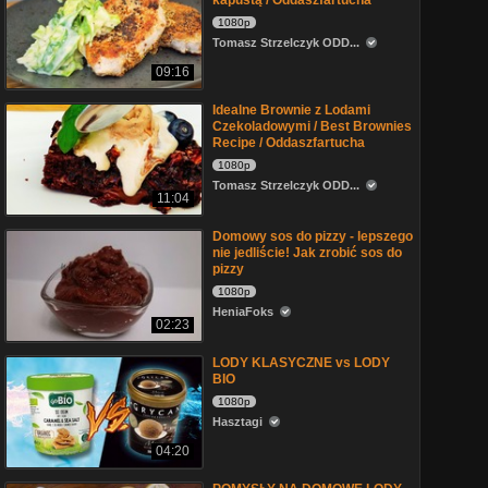
kapustą / Oddaszfartucha
1080p
Tomasz Strzelczyk ODD...
09:16
Idealne Brownie z Lodami
Czekoladowymi / Best Brownies
Recipe / Oddaszfartucha
1080p
Tomasz Strzelczyk ODD...
11:04
Domowy sos do pizzy - lepszego
nie jedliście! Jak zrobić sos do
pizzy
1080p
HeniaFoks
02:23
LODY KLASYCZNE vs LODY
BIO
1080p
Hasztagi
04:20