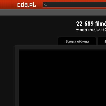
2
2
6
8
9
film
w super cenie już od 2
Strona główna