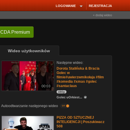
LOGOWANIE
REJESTRACJA
+ dodaj wideo
 CDA Premium
Wideo użytkowników
Następne wideo:
Dorota Stalińska & Bracia
Golec w
filmie#uwierzwmikołaja #film
#komedia #xmas #golec
#santaclaus
00:03
480p
Golec uOrkiest...
Autoodtwarzanie następnego wideo
on
PIZZA OD SZTUCZNEJ
INTELIGENCJI | Poszukiwacz
508