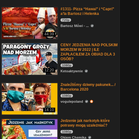
#1311- Pizza “Hawai” i “Capri”
a’la Bartosz i Helenka
720p
Bartosz Mówi - ...
44:39
CENY JEDZENIA NAD POLSKIM
MORZEM W 2022 | ILE
ZAPŁACIŁEM ZA OBIAD DLA 3
OSÓB?
1080p
12:20
Ketoaktywnie
Znaleźliśmy dziwny pakunek... /
Barcelona 2020
1080p
vogulepoland
14:10
Jedzenie jak narkotyk-które
potrawy mogą uzależniać?
1080p
Okiem Chemika