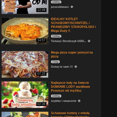
1080p
poszukiwacz
12:48
IDEALNY KOTLET
SCHABOWY/SCHNITZEL /
PRAWDZIWY STAROPOLSKI! /
Mega Duży !!
1080p
14:57
Tomasz Strzelczyk ODD...
Mega pizza super pomysł na
pizzę
720p
Gotuj to sam !!!
07:25
Najlepsze lody na świecie
DOMOWE LODY waniliowe
Prostsze niż myślisz
1080p
szybko i smacznie
02:38
Schabowe kotlety z młodą