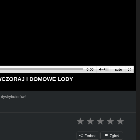
0:00
auto
 WCZORAJ I DOMOWE LODY
 dystrybutorów!
Embed
Zgłoś