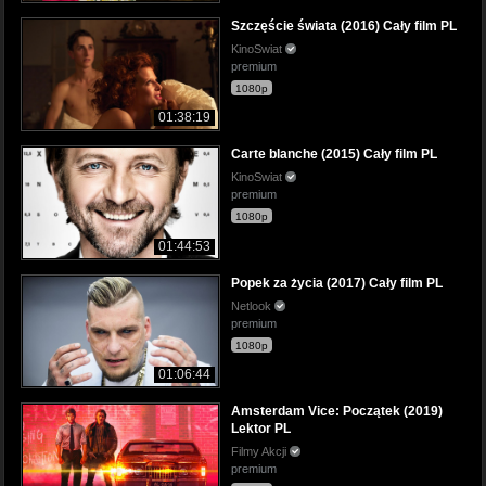
Szczęście świata (2016) Cały film PL
KinoSwiat
premium
1080p
01:38:19
Carte blanche (2015) Cały film PL
KinoSwiat
premium
1080p
01:44:53
Popek za życia (2017) Cały film PL
Netlook
premium
1080p
01:06:44
Amsterdam Vice: Początek (2019)
Lektor PL
Filmy Akcji
premium