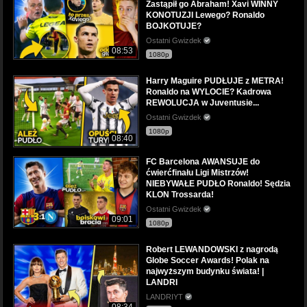
Zastąpił go Abraham! Xavi WINNY
KONOTUZJI Lewego? Ronaldo
BOJKOTUJE?
Ostatni Gwizdek
08:53
1080p
Harry Maguire PUDŁUJE z METRA!
Ronaldo na WYLOCIE? Kadrowa
REWOLUCJA w Juventusie...
Ostatni Gwizdek
1080p
08:40
FC Barcelona AWANSUJE do
ćwierćfinału Ligi Mistrzów!
NIEBYWAŁE PUDŁO Ronaldo! Sędzia
KLON Trossarda!
Ostatni Gwizdek
09:01
1080p
Robert LEWANDOWSKI z nagrodą
Globe Soccer Awards! Polak na
najwyższym budynku świata! |
LANDRI
LANDRIYT