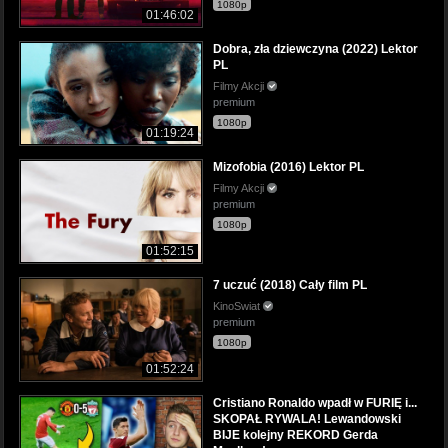
1080p
01:46:02
Dobra, zła dziewczyna (2022) Lektor
PL
Filmy Akcji
premium
1080p
01:19:24
Mizofobia (2016) Lektor PL
Filmy Akcji
premium
1080p
01:52:15
7 uczuć (2018) Cały film PL
KinoSwiat
premium
1080p
01:52:24
Cristiano Ronaldo wpadł w FURIĘ i...
SKOPAŁ RYWALA! Lewandowski
BIJE kolejny REKORD Gerda