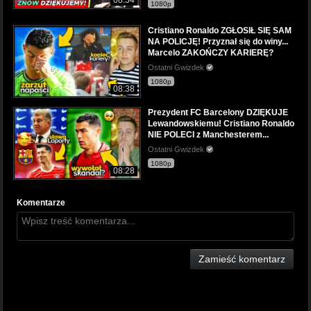
08:34
1080p
Cristiano Ronaldo ZGŁOSIŁ SIĘ SAM
NA POLICJĘ! Przyznał się do winy...
Marcelo ZAKOŃCZY KARIERĘ?
Ostatni Gwizdek
1080p
08:38
Prezydent FC Barcelony DZIĘKUJE
Lewandowskiemu! Cristiano Ronaldo
NIE POLECI z Manchesterem...
Ostatni Gwizdek
1080p
08:28
Komentarze
Zamieść komentarz