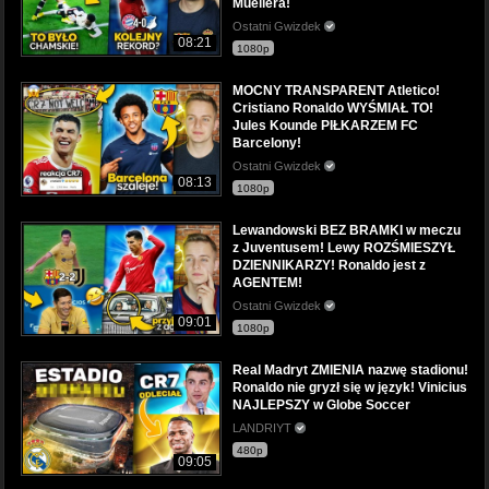
Muellera!
Ostatni Gwizdek
08:21
1080p
MOCNY TRANSPARENT Atletico!
Cristiano Ronaldo WYŚMIAŁ TO!
Jules Kounde PIŁKARZEM FC
Barcelony!
Ostatni Gwizdek
08:13
1080p
Lewandowski BEZ BRAMKI w meczu
z Juventusem! Lewy ROZŚMIESZYŁ
DZIENNIKARZY! Ronaldo jest z
AGENTEM!
Ostatni Gwizdek
09:01
1080p
Real Madryt ZMIENIA nazwę stadionu!
Ronaldo nie gryzł się w język! Vinicius
NAJLEPSZY w Globe Soccer
LANDRIYT
480p
09:05