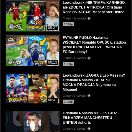
Lewandowski NIE TRAFIŁ KARNEGO,
ale ZDOBYŁ HATTRICKA! Cristiano
Ronaldo RATUJE Manchester United!
Ostatni Gwizdek
1080p
09:27
FATALNE PUDŁO Haalanda!
WŚCIEKŁY Ronaldo OPUŚCIŁ stadion
przed KOŃCEM MECZU... WPADKA
FC Barcelony!
Ostatni Gwizdek
09:13
1080p
Lewandowski ZAGRA z Leo Messim?
Cristiano Ronaldo ZALAŁ SIĘ...
MOCNA REAKCJA Neymara na
Mbappe!
Ostatni Gwizdek
08:41
1080p
Cristiano Ronaldo NIE JEST JUŻ
PIŁKARZEM MANCHESTERU
UNITED! #shorts
Ostatni Gwizdek