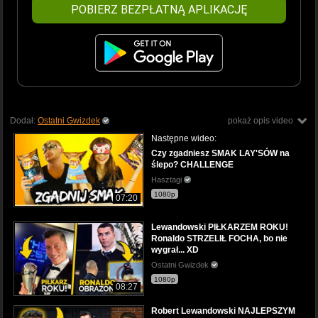
POBIERZ BEZPŁATNĄ APLIKACJĘ
Dodał:
Ostatni Gwizdek
pokaż opis video
Następne wideo:
Czy zgadniesz SMAK LAY'SÓW na
ślepo? CHALLENGE
Hasztagi
1080p
07:20
Lewandowski PIŁKARZEM ROKU!
Ronaldo STRZELIŁ FOCHA, bo nie
wygrał... XD
Ostatni Gwizdek
1080p
08:27
Robert Lewandowski NAJLEPSZYM