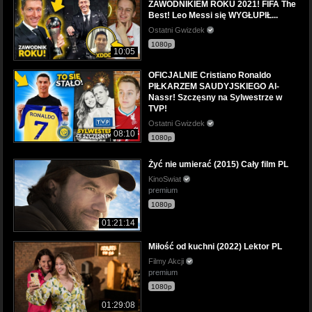
ZAWODNIKIEM ROKU 2021! FIFA The
Best! Leo Messi się WYGŁUPIŁ...
Ostatni Gwizdek
1080p
10:05
OFICJALNIE Cristiano Ronaldo
PIŁKARZEM SAUDYJSKIEGO Al-
Nassr! Szczęsny na Sylwestrze w
TVP!
Ostatni Gwizdek
08:10
1080p
Żyć nie umierać (2015) Cały film PL
KinoSwiat
premium
1080p
01:21:14
Miłość od kuchni (2022) Lektor PL
Filmy Akcji
premium
1080p
01:29:08