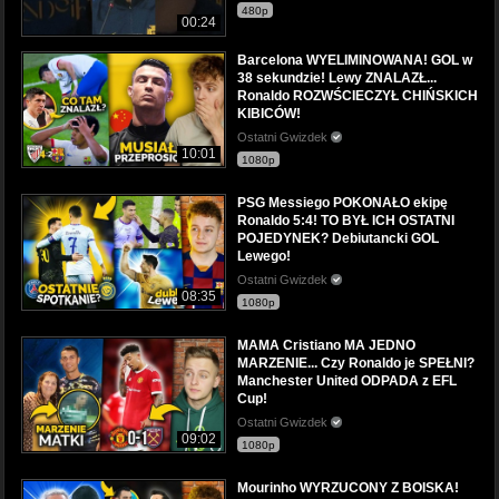
480p
00:24
Barcelona WYELIMINOWANA! GOL w
38 sekundzie! Lewy ZNALAZŁ...
Ronaldo ROZWŚCIECZYŁ CHIŃSKICH
KIBICÓW!
Ostatni Gwizdek
10:01
1080p
PSG Messiego POKONAŁO ekipę
Ronaldo 5:4! TO BYŁ ICH OSTATNI
POJEDYNEK? Debiutancki GOL
Lewego!
Ostatni Gwizdek
08:35
1080p
MAMA Cristiano MA JEDNO
MARZENIE... Czy Ronaldo je SPEŁNI?
Manchester United ODPADA z EFL
Cup!
Ostatni Gwizdek
09:02
1080p
Mourinho WYRZUCONY Z BOISKA!