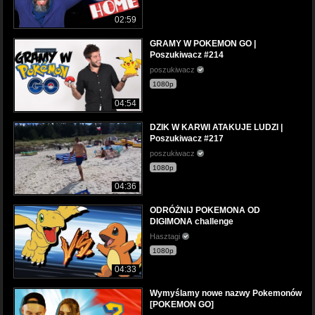
02:59
GRAMY W POKEMON GO |
Poszukiwacz #214
poszukiwacz
1080p
04:54
DZIK W KARWI ATAKUJE LUDZI |
Poszukiwacz #217
poszukiwacz
1080p
04:36
ODRÓŻNIJ POKEMONA OD
DIGIMONA challenge
Hasztagi
1080p
04:33
Wymyślamy nowe nazwy Pokemonów
[POKEMON GO]