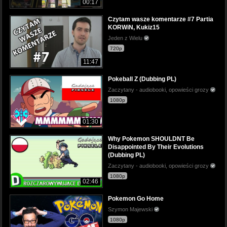
00:17
Czytam wasze komentarze #7 Partia
KORWiN, Kukiz15
Jeden z Wielu
720p
11:47
Pokeball Z (Dubbing PL)
Zaczytany - audiobooki, opowieści grozy
1080p
01:30
Why Pokemon SHOULDNT Be
Disappointed By Their Evolutions
(Dubbing PL)
Zaczytany - audiobooki, opowieści grozy
1080p
02:46
Pokemon Go Home
Szymon Majewski
1080p