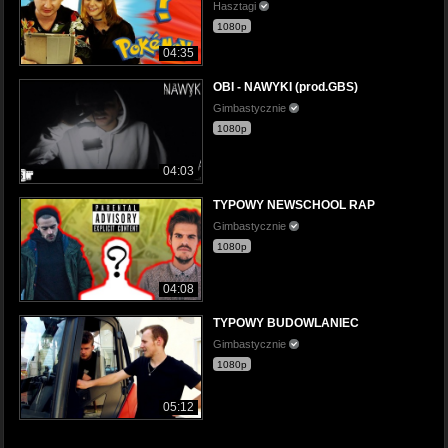
Hasztagi
1080p
04:35
OBI - NAWYKI (prod.GBS)
Gimbastycznie
1080p
04:03
TYPOWY NEWSCHOOL RAP
Gimbastycznie
1080p
04:08
TYPOWY BUDOWLANIEC
Gimbastycznie
1080p
05:12