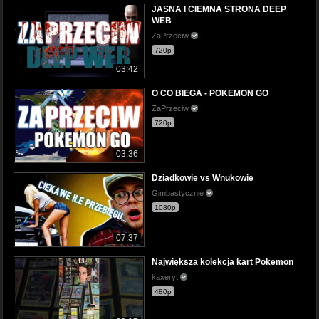
JASNA I CIEMNA STRONA DEEP
WEB
ZaPrzeciw
720p
03:42
O CO BIEGA - POKEMON GO
ZaPrzeciw
720p
03:36
Dziadkowie vs Wnukowie
Gimbastycznie
1080p
07:37
Największa kolekcja kart Pokemon
kaxeryt
480p