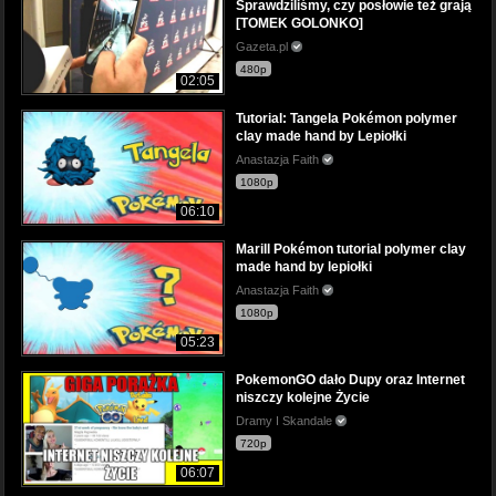
Sprawdziliśmy, czy posłowie też grają
[TOMEK GOLONKO]
Gazeta.pl
480p
02:05
Tutorial: Tangela Pokémon polymer
clay made hand by Lepiołki
Anastazja Faith
1080p
06:10
Marill Pokémon tutorial polymer clay
made hand by lepiołki
Anastazja Faith
1080p
05:23
PokemonGO dało Dupy oraz Internet
niszczy kolejne Życie
Dramy I Skandale
720p
06:07