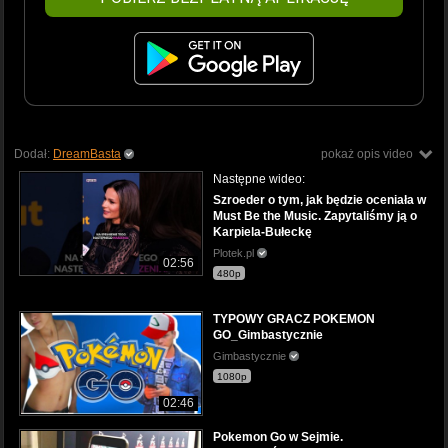
Dodał:
DreamBasta
pokaż opis video
Następne wideo:
Szroeder o tym, jak będzie oceniała w
Must Be the Music. Zapytaliśmy ją o
Karpiela-Bułeckę
Plotek.pl
02:56
480p
TYPOWY GRACZ POKEMON
GO_Gimbastycznie
Gimbastycznie
1080p
02:46
Pokemon Go w Sejmie.