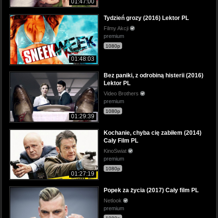
01:47:00
Tydzień grozy (2016) Lektor PL
Filmy Akcji
premium
1080p
01:48:03
Bez paniki, z odrobiną histerii (2016)
Lektor PL
Video Brothers
premium
1080p
01:29:39
Kochanie, chyba cię zabiłem (2014)
Cały Film PL
KinoSwiat
premium
1080p
01:27:19
Popek za życia (2017) Cały film PL
Netlook
premium