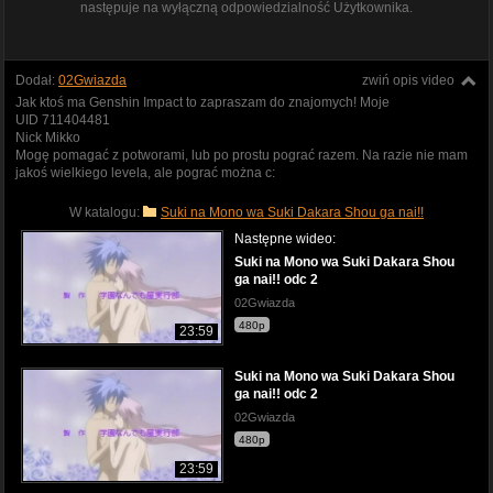
następuje na wyłączną odpowiedzialność Użytkownika.
Dodał:
02Gwiazda
zwiń opis video
Jak ktoś ma Genshin Impact to zapraszam do znajomych! Moje
UID 711404481
Nick Mikko
Mogę pomagać z potworami, lub po prostu pograć razem. Na razie nie mam
jakoś wielkiego levela, ale pograć można c:
W katalogu:
Suki na Mono wa Suki Dakara Shou ga nai!!
Następne wideo:
Suki na Mono wa Suki Dakara Shou
ga nai!! odc 2
02Gwiazda
480p
23:59
Suki na Mono wa Suki Dakara Shou
ga nai!! odc 2
02Gwiazda
480p
23:59