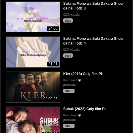
Suki na Mono wa Suki Dakara Shou
ga nai!! odc 3
02Gwiazda
480p
24:00
Suki na Mono wa Suki Dakara Shou
ga nai!! odc 4
02Gwiazda
480p
21:21
Kler (2018) Cały film PL
KinoSwiat
premium
1080p
02:09:25
Śubuk (2022) Cały film PL
KinoSwiat
premium
1080p