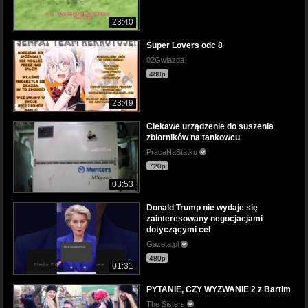
23:40
Super Lovers odc 8
02Gwiazda
480p
23:49
Ciekawe urządzenie do suszenia
zbiorników na tankowcu
PracaNaStatku
720p
03:53
Donald Trump nie wydaje się
zainteresowany negocjacjami
dotyczącymi ceł
Gazeta.pl
480p
01:31
PYTANIE, CZY WYZWANIE 2 z Bartim
The Sisters