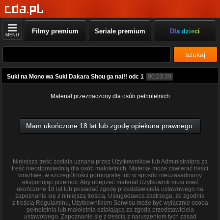
Filmy premium
Seriale premium
Dla dzieci
MENU
szukaj
Suki na Mono wa Suki Dakara Shou ga nai!! odc 1
00:23:39
Materiał przeznaczony dla osób pełnoletnich
Mam ukończone 18 lat lub zgodę opiekuna prawnego.
Niniejsza treść została uznana przez Użytkowników lub Administratora za
treść nieodpowiednią dla osób małoletnich. Materiał może zawierać treści
wrażliwe, w szczególności pornografię lub w sposób nieuzasadniony
eksponując przemoc. Aby obejrzeć materiał Użytkownik musi mieć
ukończone 18 lat lub posiadać zgodę przedstawiciela ustawowego na
zapoznanie się z niniejszą treścią. Usługodawca zastrzega, że zgodnie
z treścią Regulaminu, Użytkownikiem Serwisu może być wyłącznie osoba
pełnoletnia lub małoletnia działającą za zgodą przedstawiciela
ustawowego. Zapoznanie się z treścią z naruszeniem tych zasad