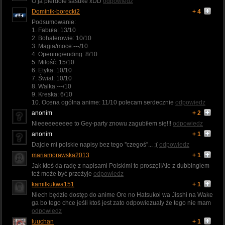
O ja pierdole sasuke xDD
odpowiedz
Dominik-borecki2
+ 4
Podsumowanie:
1. Fabuła: 13/10
2. Bohaterowie: 10/10
3. Magia/moce:---/10
4. Opening/ending: 8/10
5. Miłość: 15/10
6. Etyka: 10/10
7. Świat: 10/10
8. Walka:---/10
9. Kreska: 6/10
10. Ocena ogólna anime: 11/10 polecam serdecznie
odpowiedz
anonim
+ 2
Nieeeeeeeeee to Gey-party znowu zagubiłem się!!!
odpowiedz
anonim
+ 1
Dajcie mi polskie napisy bez tego ''czegoś''... ;(
odpowiedz
mariamorawska2013
+ 1
Jak ktoś da radę z napisami Polskimi to proszę!!Ale z dubbingiem
też może być przeżyje
odpowiedz
kamilkukwa151
+ 1
Niech będzie dostęp do anime Ore no Hatsukoi wa Jisshi na Wake
ga bo tego chce jeśli ktoś jest zato odpowiezualy że tego nie mam
odpowiedz
luuchan
+ 1