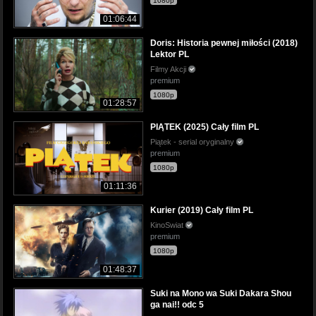
1080p
01:06:44
Doris: Historia pewnej miłości (2018)
Lektor PL
Filmy Akcji
premium
1080p
01:28:57
PIĄTEK (2025) Cały film PL
Piątek - serial oryginalny
premium
1080p
01:11:36
Kurier (2019) Cały film PL
KinoSwiat
premium
1080p
01:48:37
Suki na Mono wa Suki Dakara Shou
ga nai!! odc 5