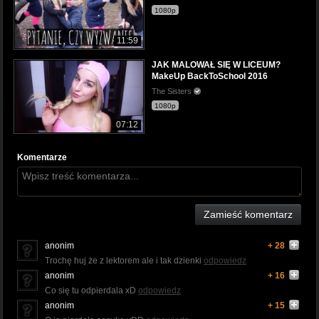
1080p
11:59
JAK MALOWAŁ SIĘ W LICEUM?
MakeUp BackToSchool 2016
The Sisters
1080p
07:12
Komentarze
Zamieść komentarz
anonim
+ 28
Trochę huj że z lektorem ale i tak dzienki
odpowiedz
anonim
+ 16
Co się tu odpierdala xD
odpowiedz
anonim
+ 15