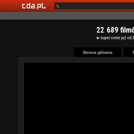
2
2
6
8
9
film
w super cenie już od 2
Strona główna