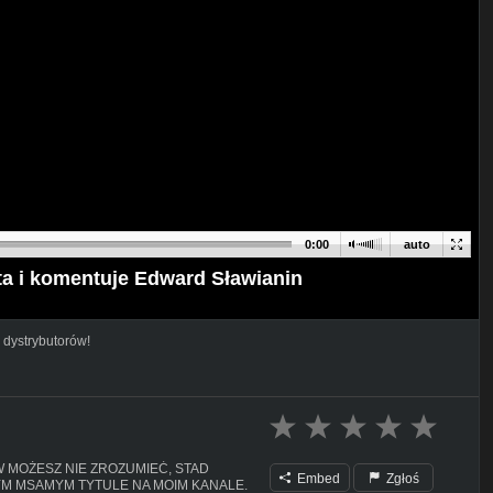
0:00
auto
ta i komentuje Edward Sławianin
 dystrybutorów!
W MOŻESZ NIE ZROZUMIEĆ, STAD
Embed
Zgłoś
YM MSAMYM TYTULE NA MOIM KANALE.