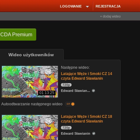
LOGOWANIE
REJESTRACJA
+ dodaj wideo
 CDA Premium
Wideo użytkowników
Następne wideo:
Latające Węże i Smoki CZ 14
czyta Edward Sławianin
720p
Edward Sławian...
01:13:25
Autoodtwarzanie następnego wideo
on
Latające Węże i Smoki CZ 18
czyta Edward Sławianin
720p
Edward Sławianin