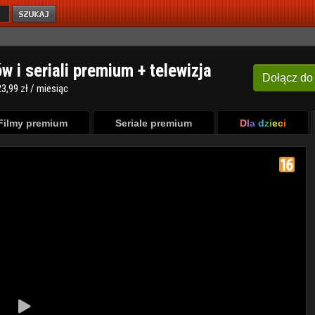
ów i seriali premium + telewizja
Dołącz
do
3,99 zł / miesiąc
Filmy premium
Seriale premium
Dla dzieci