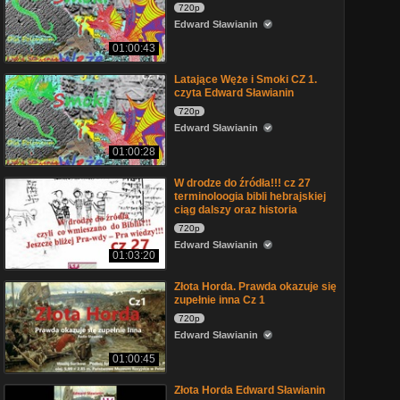
720p
Edward Sławianin
01:00:43
Latające Węże i Smoki CZ 1.
czyta Edward Sławianin
720p
Edward Sławianin
01:00:28
W drodze do źródła!!! cz 27
terminoloogia bibli hebrajskiej
ciąg dalszy oraz historia
720p
Edward Sławianin
01:03:20
Złota Horda. Prawda okazuje się
zupełnie inna Cz 1
720p
Edward Sławianin
01:00:45
Złota Horda Edward Sławianin