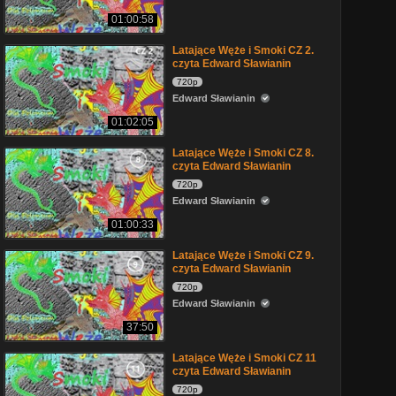
01:00:58
Latające Węże i Smoki CZ 2.
czyta Edward Sławianin
720p
Edward Sławianin
01:02:05
Latające Węże i Smoki CZ 8.
czyta Edward Sławianin
720p
Edward Sławianin
01:00:33
Latające Węże i Smoki CZ 9.
czyta Edward Sławianin
720p
Edward Sławianin
37:50
Latające Węże i Smoki CZ 11
czyta Edward Sławianin
720p