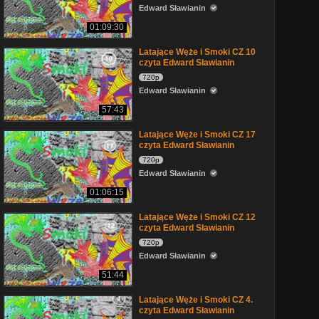
Edward Sławianin
01:09:30
Latające Węże i Smoki CZ 10
czyta Edward Sławianin
720p
Edward Sławianin
57:43
Latające Węże i Smoki CZ 17
czyta Edward Sławianin
720p
Edward Sławianin
01:06:15
Latające Węże i Smoki CZ 12
czyta Edward Sławianin
720p
Edward Sławianin
51:44
Latające Węże i Smoki CZ 4.
czyta Edward Sławianin