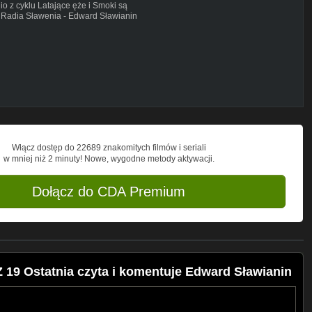
io z cyklu Latające ęże i Smoki są
 Radia Sławenia - Edward Sławianin
 i okładka Edward Sławianin
a
mentarz dla polskiego czytelnika
owianin)
po i biznesu, a przede wszystkim wolnym
szystkich Słowian !!! U nas usłyszycie to
ła! Wspierajcie Nasze działania fizycznie
wali więzi naszego Narodu !!
 niedostępne gdzie indziej ) w PDF :
dusza/index.php/sample-page/kiegarnia-
Włącz dostęp do 22689 znakomitych filmów i seriali
mail.com zaś jeśli chcecie słuchać nasze
w mniej niż 2 minuty! Nowe, wygodne metody aktywacji.
a.zapto.org codziennie od : 8:40 do 24:00
konstytucji dla Rodaków i logowania sie
Dołącz do CDA Premium
oraz :
 19 Ostatnia czyta i komentuje Edward Sławianin