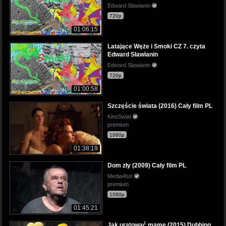
Edward Sławianin
720p
01:06:15
Latające Węże i Smoki CZ 7. czyta
Edward Sławianin
Edward Sławianin
720p
01:00:58
Szczęście świata (2016) Cały film PL
KinoSwiat
premium
1080p
01:38:19
Dom zły (2009) Cały film PL
Media4fun
premium
1080p
01:45:21
Jak uratować mamę (2015) Dubbing