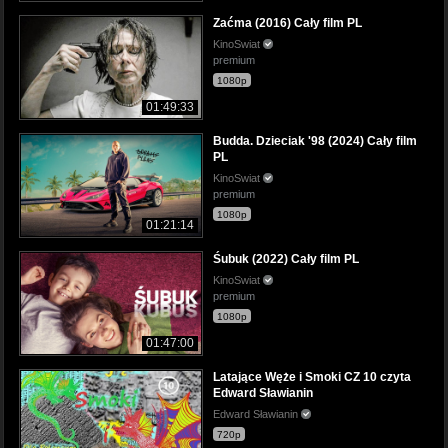
Zaćma (2016) Cały film PL
KinoSwiat
premium
1080p
01:49:33
Budda. Dzieciak '98 (2024) Cały film
PL
KinoSwiat
premium
1080p
01:21:14
Śubuk (2022) Cały film PL
KinoSwiat
premium
1080p
01:47:00
Latające Węże i Smoki CZ 10 czyta
Edward Sławianin
Edward Sławianin
720p