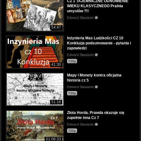
CZ 1 TAJEMNICZNE ODNOWIENIE
WIEKU KLASYCZNEGO Pralnia
umysłów ?!!
Edward Sławianin
54:47
Inżynieria Mas Ludzkości CZ 10
Konkluzja podsumowanie - pytania i
zapowiedzi
Edward Sławianin
720p
41:30
Mapy i Monety kontra oficjalna
historia cz 5
Edward Sławianin
720p
51:16
Złota Horda. Prawda okazuje się
zupełnie inna Cz 7
Edward Sławianin
720p
01:06:33