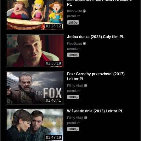
PL
KinoSwiat
premium
1080p
01:26:12
Jedna dusza (2023) Cały film PL
KinoSwiat
premium
1080p
01:33:19
Fox: Grzechy przeszłości (2017)
Lektor PL
Filmy Akcji
premium
1080p
01:40:41
W świetle dnia (2013) Lektor PL
Filmy Akcji
premium
1080p
01:47:19