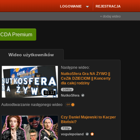
LOGOWANIE
REJESTRACJA
+ dodaj wideo
 CDA Premium
Wideo użytkowników
Następne wideo:
NutkoSfera Gra NA ŻYWO ||
CeZik DZIECIOM || Koncerty
dla całej rodziny
1080p
01:11
NutkoSfera
Autoodtwarzanie następnego wideo
on
Czy Daniel Majewski to Kacper
Błoński?
720p
vogulepoland