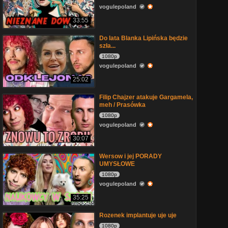
vogulepoland
33:55
Do lata Blanka Lipińska będzie
szła...
1080p
vogulepoland
25:02
Filip Chajzer atakuje Gargamela,
meh / Prasówka
1080p
vogulepoland
30:07
Wersow i jej PORADY
UMYSŁOWE
1080p
vogulepoland
35:25
Rozenek implantuje uje uje
1080p