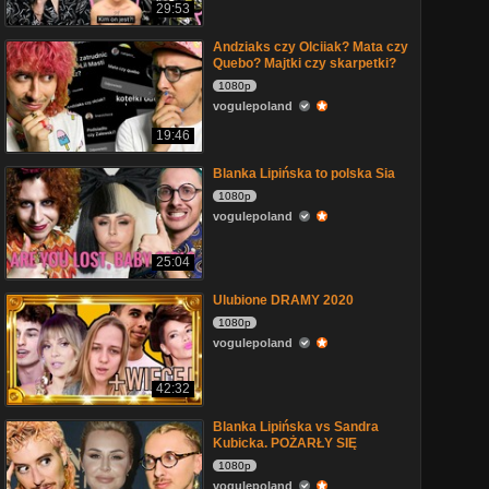
29:53
Andziaks czy Olciiak? Mata czy
Quebo? Majtki czy skarpetki?
1080p
vogulepoland
19:46
Blanka Lipińska to polska Sia
1080p
vogulepoland
25:04
Ulubione DRAMY 2020
1080p
vogulepoland
42:32
Blanka Lipińska vs Sandra
Kubicka. POŻARŁY SIĘ
1080p
vogulepoland