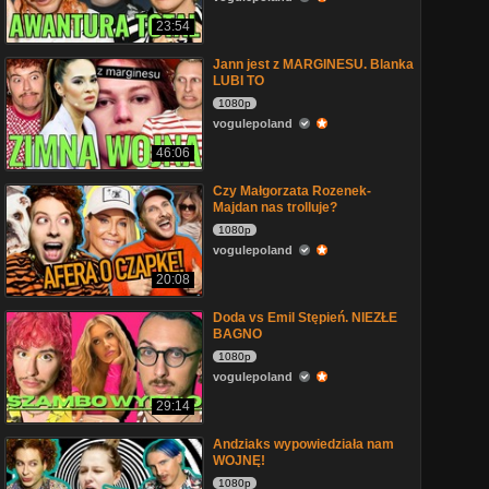
23:54
Jann jest z MARGINESU. Blanka
LUBI TO
1080p
vogulepoland
46:06
Czy Małgorzata Rozenek-
Majdan nas trolluje?
1080p
vogulepoland
20:08
Doda vs Emil Stępień. NIEZŁE
BAGNO
1080p
vogulepoland
29:14
Andziaks wypowiedziała nam
WOJNĘ!
1080p