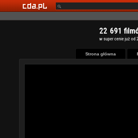
2
2
6
9
1
film
w super cenie już od 2
Strona główna