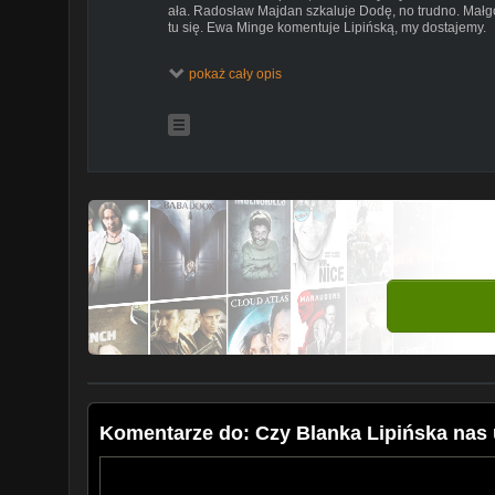
ała. Radosław Majdan szkaluje Dodę, no trudno. Mał
tu się. Ewa Minge komentuje Lipińską, my dostajemy.
wspieraj nas, by mieć bonusowe treści:
pokaż cały opis
https://www.youtube.com/channel/UClCufEJK0FvBiM
nasz sklep:
https://vogulepoland.selino.pl
lubisz nas? daj nam tipa!
https://tipeo.pl/vogulepoland
montaż: Ania Kanik /
https://www.instagram.com/xkanix
intro i outro: Maja Kędra /
https://www.instagram.com/
Fragmenty utworów należą do ich prawnych właścicieli
(art. 29 ustawy o prawie autorskim i prawach pokrewny
Facebook:
https://www.facebook.com/vogulepoland
Instagram:
https://www.instagram.com/vogule.poland
Twitter:
https://www.twitter.com/vogulepoland
Spotify:
https://open.spotify.com/user/bu535ktrbd7v0f
siAC_hNs7iSyOZ0G09Xthy5w
www:
https://www.vogulepoland.net
#PRASÓWKA
Komentarze do: Czy Blanka Lipińska nas 