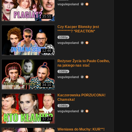
vogulepoland
35:55
Czy Kacper Blonsky jest
*********? *REACTION*
1080p
vogulepoland
12:46
Reżyser Życia to Paulo Coelho,
na jakiego nas stać
1080p
vogulepoland
34:10
Kaczorowska PORZUCONA!
Chamska!
1080p
vogulepoland
37:24
Wieniawa do Muchy: KUR**!