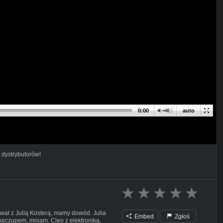
0:00
auto
 dystrybutorów!
rwał z Julią Kosterą, mamy dowód. Julia
Embed
Zgłoś
keczupem, mniam. Cleo z elektroniką,