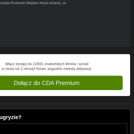
gorzata Rozenek-Majdan mrozi kolana, co
zOyZWV1ng/join
_messyspace
 i zostały wykorzystane wg prawa cytatu
ch).
Włącz dostęp do 22691 znakomitych filmów i seriali
w mniej niż 2 minuty! Nowe, wygodne metody aktywacji.
g4qgsaxf0bi?
Dołącz do CDA Premium
ugryzie?