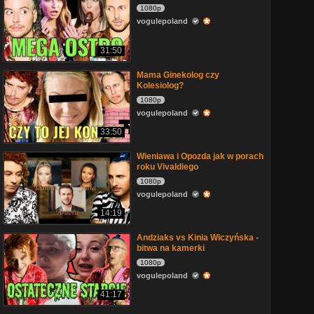
1080p
vogulepoland
31:50
Mama Ginekolog czy
Kolesiolog?
1080p
vogulepoland
33:50
Wieniawa i Opozda jak w porach
roku Vivaldiego
1080p
vogulepoland
14:19
Andziaks vs Kinia Wiczyńska -
bitwa na kamerki
1080p
vogulepoland
41:17