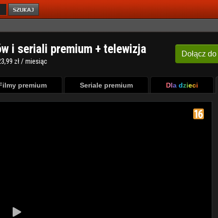
ów i seriali premium + telewizja
Dołącz
do
3,99 zł / miesiąc
Filmy premium
Seriale premium
Dla dzieci