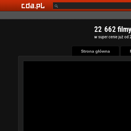
2
2
6
6
2
film
w super cenie już od 2
Strona główna