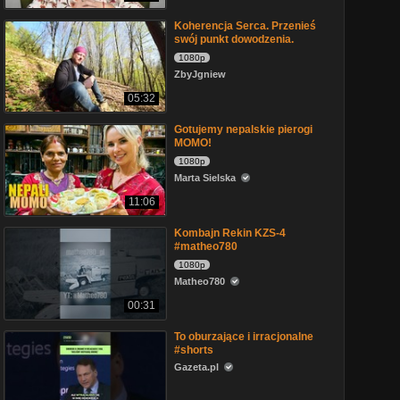
Koherencja Serca. Przenieś
swój punkt dowodzenia.
1080p
ZbyJgniew
05:32
Gotujemy nepalskie pierogi
MOMO!
1080p
Marta Sielska
11:06
Kombajn Rekin KZS-4
#matheo780
1080p
Matheo780
00:31
To oburzające i irracjonalne
#shorts
Gazeta.pl