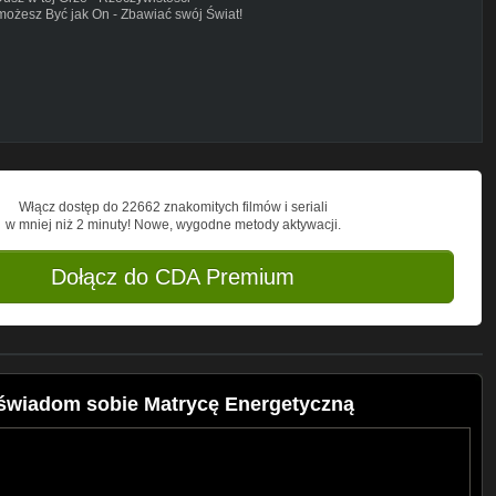
możesz Być jak On - Zbawiać swój Świat!
A 432Hz - zespół DinkS.
eczywistość
Włącz dostęp do 22662 znakomitych filmów i seriali
w mniej niż 2 minuty! Nowe, wygodne metody aktywacji.
Dołącz do CDA Premium
 Uświadom sobie Matrycę Energetyczną