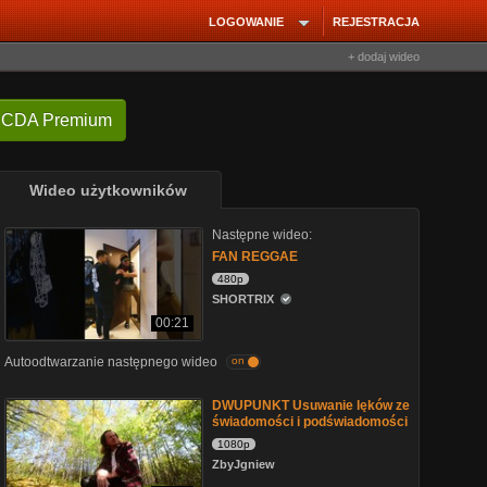
LOGOWANIE
REJESTRACJA
+ dodaj wideo
 CDA Premium
Wideo użytkowników
Następne wideo:
FAN REGGAE
480p
SHORTRIX
00:21
Autoodtwarzanie następnego wideo
on
DWUPUNKT Usuwanie lęków ze
świadomości i podświadomości
1080p
ZbyJgniew