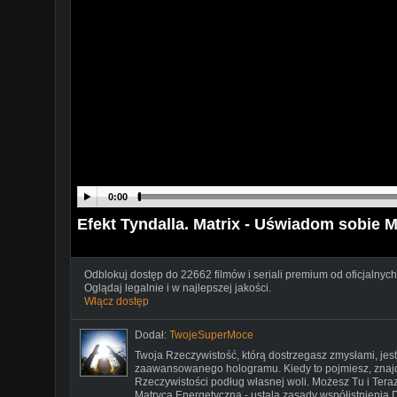
0:00
Efekt Tyndalla. Matrix - Uświadom sobie 
Odblokuj dostęp do 22662 filmów i seriali premium od oficjalnych
Oglądaj legalnie i w najlepszej jakości.
Włącz dostęp
Dodał:
TwojeSuperMoce
Twoja Rzeczywistość, którą dostrzegasz zmysłami, jest
zaawansowanego hologramu. Kiedy to pojmiesz, znajd
Rzeczywistości podług własnej woli. Możesz Tu i Tera
Matryca Energetyczna - ustala zasady współistnienia D