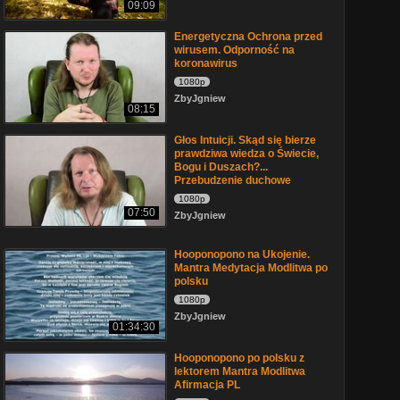
09:09
Energetyczna Ochrona przed
wirusem. Odporność na
koronawirus
1080p
ZbyJgniew
08:15
Głos Intuicji. Skąd się bierze
prawdziwa wiedza o Świecie,
Bogu i Duszach?...
Przebudzenie duchowe
1080p
07:50
ZbyJgniew
Hooponopono na Ukojenie.
Mantra Medytacja Modlitwa po
polsku
1080p
ZbyJgniew
01:34:30
Hooponopono po polsku z
lektorem Mantra Modlitwa
Afirmacja PL