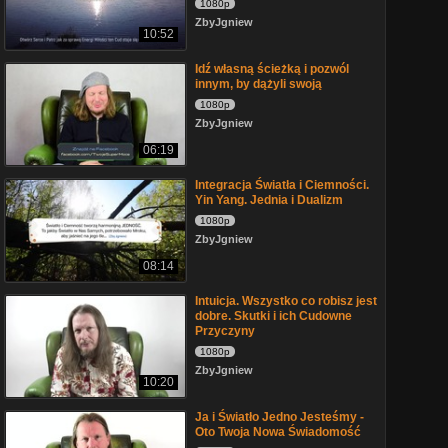
1080p
ZbyJgniew
10:52
Idź własną ścieżką i pozwól
innym, by dążyli swoją
1080p
ZbyJgniew
06:19
Integracja Światła i Ciemności.
Yin Yang. Jednia i Dualizm
1080p
ZbyJgniew
08:14
Intuicja. Wszystko co robisz jest
dobre. Skutki i ich Cudowne
Przyczyny
1080p
ZbyJgniew
10:20
Ja i Światło Jedno Jesteśmy -
Oto Twoja Nowa Świadomość