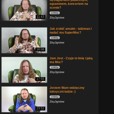
wystąpieniem publicznym,
egzaminem, koncertem na
scenie?
1080p
11:43
ZbyJgniew
Jak zrobić amulet - talizman i
nadać mu SuperMoc?
1080p
ZbyJgniew
16:08
Jam Jest - Czyje to Imię i jaką
ma Moc?
1080p
ZbyJgniew
17:55
Jestem Wam wdzięczny
toksyczni ludzie :)
1080p
ZbyJgniew
23:52