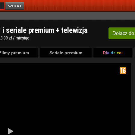
y i seriale premium + telewizja
Dołącz
do
3,99 zł / miesiąc
Filmy premium
Seriale premium
Dla dzieci