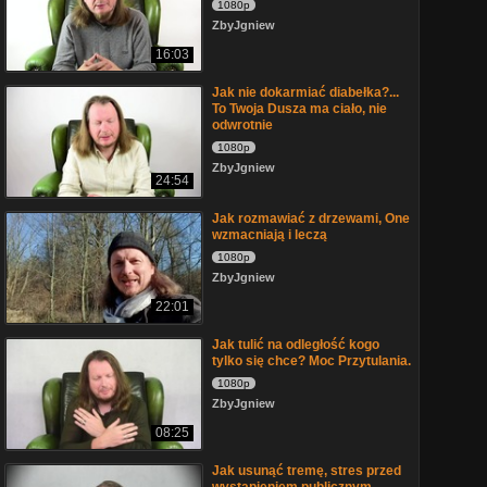
1080p
ZbyJgniew
16:03
Jak nie dokarmiać diabełka?...
To Twoja Dusza ma ciało, nie
odwrotnie
1080p
ZbyJgniew
24:54
Jak rozmawiać z drzewami, One
wzmacniają i leczą
1080p
ZbyJgniew
22:01
Jak tulić na odległość kogo
tylko się chce? Moc Przytulania.
1080p
ZbyJgniew
08:25
Jak usunąć tremę, stres przed