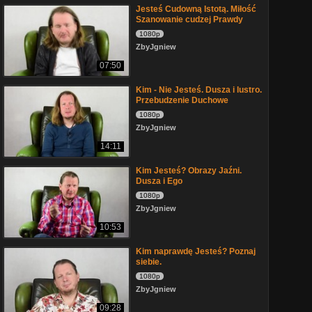
Jesteś Cudowną Istotą. Miłość
Szanowanie cudzej Prawdy
1080p
ZbyJgniew
07:50
Kim - Nie Jesteś. Dusza i lustro.
Przebudzenie Duchowe
1080p
ZbyJgniew
14:11
Kim Jesteś? Obrazy Jaźni.
Dusza i Ego
1080p
ZbyJgniew
10:53
Kim naprawdę Jesteś? Poznaj
siebie.
1080p
ZbyJgniew
09:28