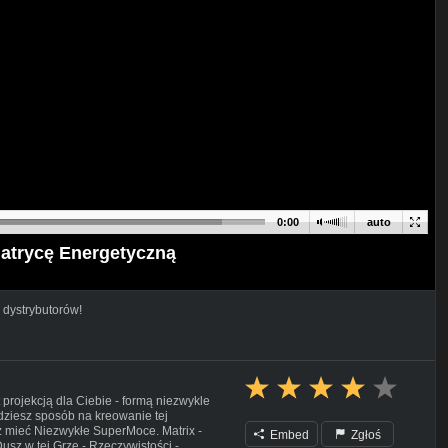
0:00
auto
Matrycę Energetyczną
 dystrybutorów!
 projekcją dla Ciebie - formą niezwykle
ziesz sposób na kreowanie tej
z mieć Niezwykłe SuperMoce. Matrix -
Embed
Zgłoś
usz w tej Grze - Rzeczywistości -