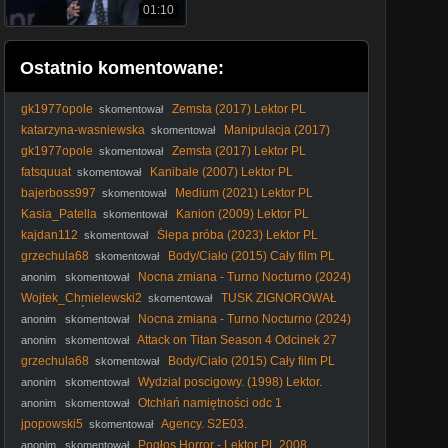
01:10
Ostatnio komentowane:
gk1977opole
Zemsta (2017) Lektor PL
skomentował
katarzyna-wasniewska
Manipulacja (2017)
skomentował
Lektor PL
gk1977opole
Zemsta (2017) Lektor PL
skomentował
fatsquuat
Kanibale (2007) Lektor PL
skomentował
bajerboss997
Medium (2021) Lektor PL
skomentował
Kasia_Patella
Kanion (2009) Lektor PL
skomentował
kajdan112
Ślepa próba (2023) Lektor PL
skomentował
grzechula68
Body/Ciało (2015) Cały film PL
skomentował
Nocna zmiana - Turno Nocturno (2024)
anonim
skomentował
[Lektor PL]
Wojtek_Chmielewski2
TUSK ZIGNOROWAŁ
skomentował
BOHATERÓW?
Nocna zmiana - Turno Nocturno (2024)
anonim
skomentował
[Lektor PL]
Attack on Titan Season 4 Odcinek 27
anonim
skomentował
[Napisy PL]
grzechula68
Body/Ciało (2015) Cały film PL
skomentował
Wydzial poscigowy. (1998) Lektor.
anonim
skomentował
Otchłań namiętności odc 1
anonim
skomentował
jpopowski5
Agency. S2E03.
skomentował
Pogłos Horror - Lektor PL 2008
anonim
skomentował