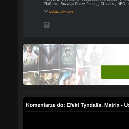
Platformie Rozwoju Duszy. Pomogę Ci stać się NEO - 
pokaż cały opis
Muzyka wykorzystana w filmie w strojeniu naturalnym 
http://dinks.com.pl/
Facebook
https://www.facebook.com/TwojeSuperMoce
#EfektTyndalla #MatrycaEnergetyczna #MatrixJakoRz
Komentarze do: Efekt Tyndalla. Matrix -