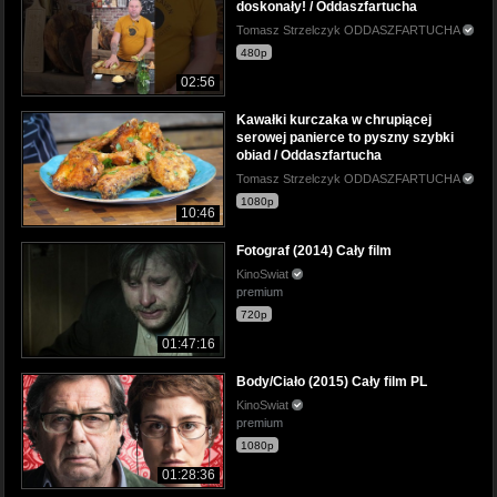
doskonały! / Oddaszfartucha
Tomasz Strzelczyk ODDASZFARTUCHA
480p
02:56
Kawałki kurczaka w chrupiącej
serowej panierce to pyszny szybki
obiad / Oddaszfartucha
Tomasz Strzelczyk ODDASZFARTUCHA
1080p
10:46
Fotograf (2014) Cały film
KinoSwiat
premium
720p
01:47:16
Body/Ciało (2015) Cały film PL
KinoSwiat
premium
1080p
01:28:36