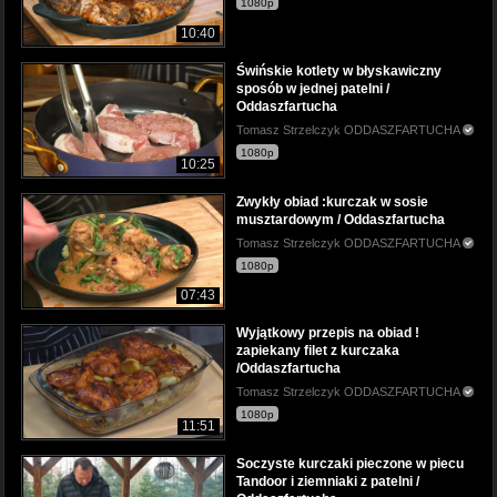
1080p
10:40
Świńskie kotlety w błyskawiczny
sposób w jednej patelni /
Oddaszfartucha
Tomasz Strzelczyk ODDASZFARTUCHA
1080p
10:25
Zwykły obiad :kurczak w sosie
musztardowym / Oddaszfartucha
Tomasz Strzelczyk ODDASZFARTUCHA
1080p
07:43
Wyjątkowy przepis na obiad !
zapiekany filet z kurczaka
/Oddaszfartucha
Tomasz Strzelczyk ODDASZFARTUCHA
1080p
11:51
Soczyste kurczaki pieczone w piecu
Tandoor i ziemniaki z patelni /