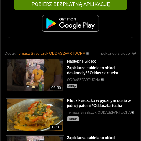
POBIERZ BEZPŁATNĄ APLIKACJĘ
Dodał:
Tomasz Strzelczyk ODDASZFARTUCHA
pokaż opis video
Następne wideo:
Zapiekana cukinia to obiad
doskonały! / Oddaszfartucha
ODDASZFARTUCHA
480p
02:56
Filet z kurczaka w pysznym sosie w
jednej patelni / Oddaszfartucha
Tomasz Strzelczyk ODDASZFARTUCHA
1080p
12:31
Zapiekana cukinia to obiad