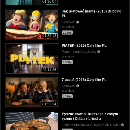
01:36:07
Jak uratować mamę (2015) Dubbing
PL
KinoSwiat
premium
1080p
01:26:12
PIĄTEK (2025) Cały film PL
Piątek - serial oryginalny
premium
1080p
01:11:36
7 uczuć (2018) Cały film PL
KinoSwiat
premium
1080p
01:52:24
Pyszne kawałki kurczaka z żółtym
ryżem / Oddaszfartucha
Tomasz Strzelczyk ODDASZFARTUCHA