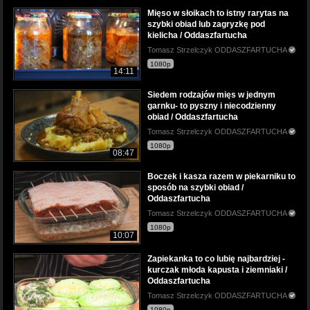
Mięso w słoikach to istny rarytas na
szybki obiad lub zagryzkę pod
kielicha / Oddaszfartucha
Tomasz Strzelczyk ODDASZFARTUCHA
1080p
14:11
Siedem rodzajów mięs w jednym
garnku- to pyszny i niecodzienny
obiad / Oddaszfartucha
Tomasz Strzelczyk ODDASZFARTUCHA
1080p
08:47
Boczek i kasza razem w piekarniku to
sposób na szybki obiad /
Oddaszfartucha
Tomasz Strzelczyk ODDASZFARTUCHA
1080p
10:07
Zapiekanka to co lubię najbardziej -
kurczak młoda kapusta i ziemniaki /
Oddaszfartucha
Tomasz Strzelczyk ODDASZFARTUCHA
1080p