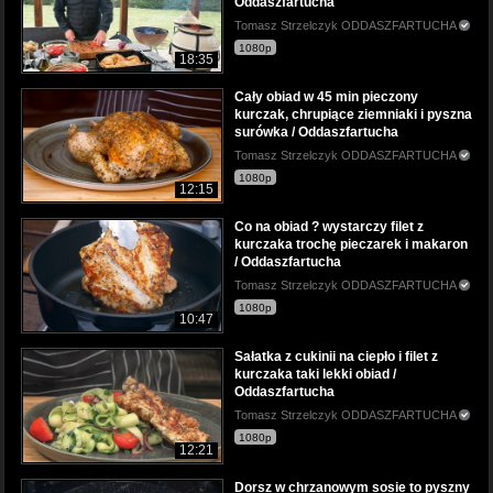
Oddaszfartucha
Tomasz Strzelczyk ODDASZFARTUCHA
1080p
18:35
Cały obiad w 45 min pieczony
kurczak, chrupiące ziemniaki i pyszna
surówka / Oddaszfartucha
Tomasz Strzelczyk ODDASZFARTUCHA
1080p
12:15
Co na obiad ? wystarczy filet z
kurczaka trochę pieczarek i makaron
/ Oddaszfartucha
Tomasz Strzelczyk ODDASZFARTUCHA
1080p
10:47
Sałatka z cukinii na ciepło i filet z
kurczaka taki lekki obiad /
Oddaszfartucha
Tomasz Strzelczyk ODDASZFARTUCHA
1080p
12:21
Dorsz w chrzanowym sosie to pyszny