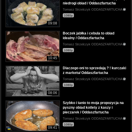
niedrogi obiad / Oddaszfartucha
Tomasz Strzelczyk ODDASZFARTUCHA
1080p
09:08
Boczek jabłka i cebula to obiad
idealny / Oddaszfartucha
Tomasz Strzelczyk ODDASZFARTUCHA
1080p
10:45
Dlaczego oni to sprzedają ? ! kurczaki
z marketu/ Oddaszfartucha
Tomasz Strzelczyk ODDASZFARTUCHA
1080p
08:06
Szybko i tanio to moja propozycja na
pyszny obiad kotlety z kaszy i
pieczarek / Oddaszfartucha
Tomasz Strzelczyk ODDASZFARTUCHA
1080p
09:41