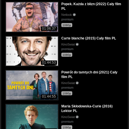
Popek. Każda z blizn (2022) Cały film
PL
Netlook
premium
1080p
01:06:37
Carte blanche (2015) Cały film PL
KinoSwiat
premium
1080p
01:44:53
Powrót do tamtych dni (2021) Cały
film PL
KinoSwiat
premium
1080p
01:44:55
Maria Skłodowska-Curie (2016)
Lektor PL
KinoSwiat
premium
1080p