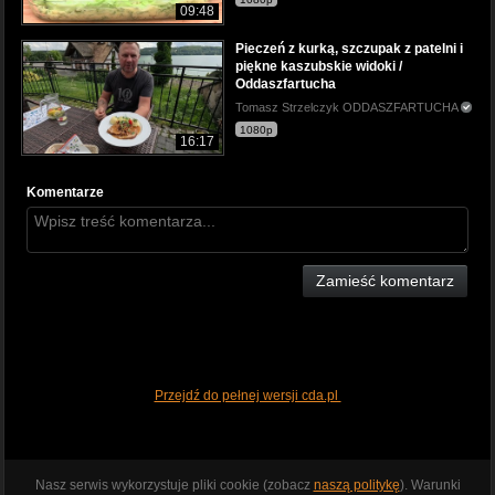
09:48
Pieczeń z kurką, szczupak z patelni i
piękne kaszubskie widoki /
Oddaszfartucha
Tomasz Strzelczyk ODDASZFARTUCHA
1080p
16:17
Komentarze
Zamieść komentarz
Przejdź do pełnej wersji cda.pl
Nasz serwis wykorzystuje pliki cookie (zobacz
naszą politykę
). Warunki