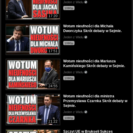
Jeden z Wielu
1080p
17:20
Wotum nieufności dla Michała
Dworczyka Skrót debaty w Sejmie.
Jeden z Wielu
1080p
17:51
Wotum nieufności dla Mariusza
Kamińskiego Skrót debaty w Sejmie.
Jeden z Wielu
1080p
24:55
Wotum nieufności dla ministra
Przemysława Czarnka Skrót debaty w
Sejmie.
Jeden z Wielu
1080p
21:22
Szczyt UE w Brukseli Sukces