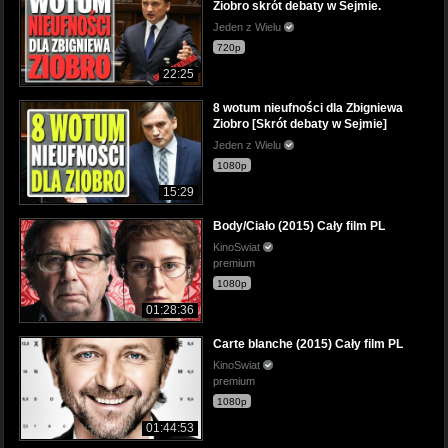
Ziobro skrót debaty w Sejmie.
Jeden z Wielu
720p
22:25
8 wotum nieufności dla Zbigniewa
Ziobro [Skrót debaty w Sejmie]
Jeden z Wielu
1080p
15:29
Body/Ciało (2015) Cały film PL
KinoSwiat
premium
1080p
01:28:36
Carte blanche (2015) Cały film PL
KinoSwiat
premium
1080p
01:44:53