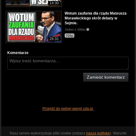
14:30
Wotum zaufania dla rządu Mateusza
Morawieckiego skrót debaty w
Sejmie.
Jeden z Wielu
720p
26:31
Komentarze
Zamieść komentarz
Przejdź do pełnej wersji cda.pl
Nasz serwis wykorzystuje pliki cookie (zobacz
naszą politykę
). Warunki