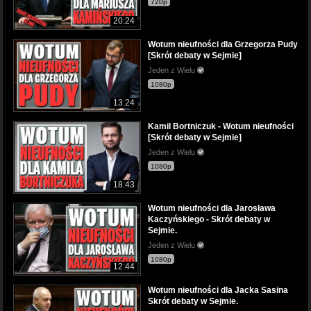
720p
20:24
Wotum nieufności dla Grzegorza Pudy
[Skrót debaty w Sejmie]
Jeden z Wielu
1080p
13:24
Kamil Bortniczuk - Wotum nieufności
[Skrót debaty w Sejmie]
Jeden z Wielu
1080p
18:43
Wotum nieufności dla Jarosława
Kaczyńskiego - Skrót debaty w
Sejmie.
Jeden z Wielu
1080p
12:44
Wotum nieufności dla Jacka Sasina
Skrót debaty w Sejmie.