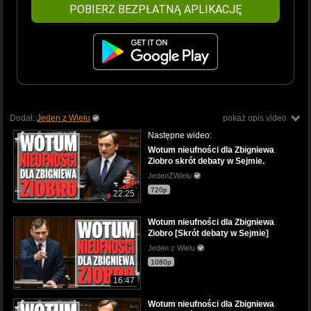
POBIERZ BEZPŁATNĄ APLIKACJĘ
Dodał:
Jeden z Wielu
pokaż opis video
Następne wideo:
Wotum nieufności dla Zbigniewa
Ziobro skrót debaty w Sejmie.
JedenZWielu
720p
22:25
Wotum nieufności dla Zbigniewa
Ziobro [Skrót debaty w Sejmie]
Jeden z Wielu
1080p
16:47
Wotum nieufności dla Zbigniewa