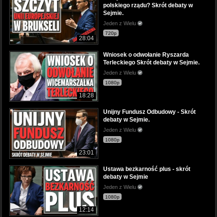
polskiego rządu? Skrót debaty w
Sejmie.
Jeden z Wielu
720p
28:04
Wniosek o odwołanie Ryszarda
Terleckiego Skrót debaty w Sejmie.
Jeden z Wielu
1080p
18:28
Unijny Fundusz Odbudowy - Skrót
debaty w Sejmie.
Jeden z Wielu
1080p
23:01
Ustawa bezkarność plus - skrót
debaty w Sejmie
Jeden z Wielu
1080p
12:14