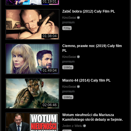
01:19:01
Zabić bobra (2012) Cały Film PL
KinoSwiat
premium
720p
01:38:04
Ciemno, prawie noc (2019) Cały film
PL
KinoSwiat
premium
1080p
01:49:04
Miasto 44 (2014) Cały film PL
KinoSwiat
premium
1080p
02:06:46
Wotum nieufności dla Mariusza
Kamińskiego skrót debaty w Sejmie.
Jeden z Wielu