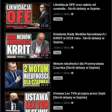
Likwidacja OFE oraz opłata od
szwindla - Skrót debaty w Sejmie.
Jeden z Wielu
1080p
15:39
Działania Rady Mediów Narodowych i
KRRiT w 2019 roku - Skrót debaty w
Sejmie.
Jeden z Wielu
720p
24:36
Wotum nieufności dla Przemysława
Czarnka [Skrót debaty w Sejmie]
Jeden z Wielu
1080p
16:29
Ustawa Lex TVN przyjęta przez Sejm
[Skrót debaty w Sejmie]
Jeden z Wielu
1080p