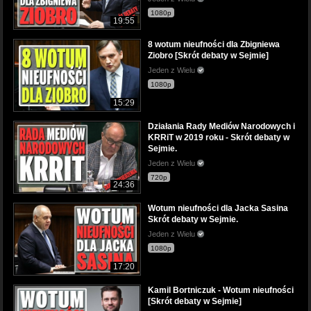
1080p
19:55
8 wotum nieufności dla Zbigniewa
Ziobro [Skrót debaty w Sejmie]
Jeden z Wielu
1080p
15:29
Działania Rady Mediów Narodowych i
KRRiT w 2019 roku - Skrót debaty w
Sejmie.
Jeden z Wielu
720p
24:36
Wotum nieufności dla Jacka Sasina
Skrót debaty w Sejmie.
Jeden z Wielu
1080p
17:20
Kamil Bortniczuk - Wotum nieufności
[Skrót debaty w Sejmie]