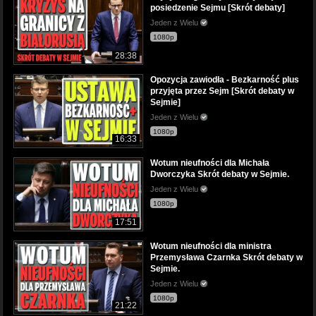
posiedzenie Sejmu [Skrót debaty]
Jeden z Wielu
1080p
28:38
Opozycja zawiodła - Bezkarność plus
przyjęta przez Sejm [Skrót debaty w
Sejmie]
Jeden z Wielu
1080p
16:33
Wotum nieufności dla Michała
Dworczyka Skrót debaty w Sejmie.
Jeden z Wielu
1080p
17:51
Wotum nieufności dla ministra
Przemysława Czarnka Skrót debaty w
Sejmie.
Jeden z Wielu
1080p
21:22