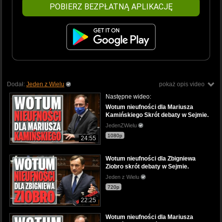
POBIERZ BEZPŁATNĄ APLIKACJĘ
Dodał:
Jeden z Wielu
pokaż opis video
Następne wideo:
Wotum nieufności dla Mariusza
Kamińskiego Skrót debaty w Sejmie.
JedenZWielu
1080p
24:55
Wotum nieufności dla Zbigniewa
Ziobro skrót debaty w Sejmie.
Jeden z Wielu
720p
22:25
Wotum nieufności dla Mariusza