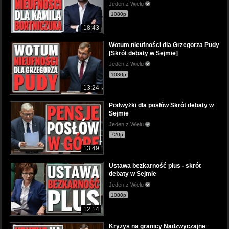
Jeden z Wielu
1080p
18:43
Wotum nieufności dla Grzegorza Pudy
[Skrót debaty w Sejmie]
Jeden z Wielu
1080p
13:24
Podwyżki dla posłów Skrót debaty w
Sejmie
Jeden z Wielu
720p
13:49
Ustawa bezkarność plus - skrót
debaty w Sejmie
Jeden z Wielu
1080p
12:14
Kryzys na granicy Nadzwyczajne