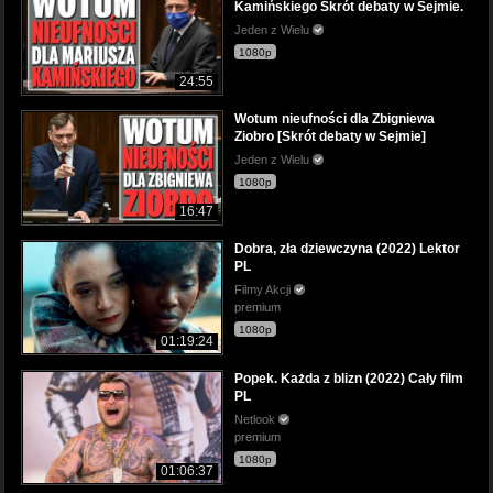
Kamińskiego Skrót debaty w Sejmie.
Jeden z Wielu
1080p
24:55
Wotum nieufności dla Zbigniewa
Ziobro [Skrót debaty w Sejmie]
Jeden z Wielu
1080p
16:47
Dobra, zła dziewczyna (2022) Lektor
PL
Filmy Akcji
premium
1080p
01:19:24
Popek. Każda z blizn (2022) Cały film
PL
Netlook
premium
1080p
01:06:37