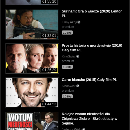
01:55:20
Surinam: Gra o władzę (2020) Lektor
PL
Filmy Akcji
premium
1080p
01:32:01
Prosta historia o morderstwie (2016)
Cały film PL
KinoSwiat
premium
1080p
01:25:29
Carte blanche (2015) Cały film PL
KinoSwiat
premium
1080p
01:44:53
Kolejne wotum nieufności dla
Zbigniewa Ziobro - Skrót debaty w
Sejmie.
Jeden z Wielu