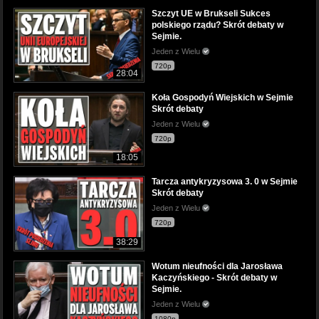
Szczyt UE w Brukseli Sukces
polskiego rządu? Skrót debaty w
Sejmie.
Jeden z Wielu
720p
28:04
Koła Gospodyń Wiejskich w Sejmie
Skrót debaty
Jeden z Wielu
720p
18:05
Tarcza antykryzysowa 3. 0 w Sejmie
Skrót debaty
Jeden z Wielu
720p
38:29
Wotum nieufności dla Jarosława
Kaczyńskiego - Skrót debaty w
Sejmie.
Jeden z Wielu
1080p