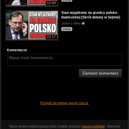
12:44
Stan wyjątkowy na granicy polsko-
białoruskiej [Skrót debaty w Sejmie]
Jeden z Wielu
1080p
22:17
Komentarze
Zamieść komentarz
Przejdź do pełnej wersji cda.pl
Nasz serwis wykorzystuje pliki cookie (zobacz
naszą politykę
). Warunki