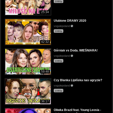
1080p
25:34
Ulubione DRAMY 2020
vogulepoland
1080p
42:32
Górniak vs Doda. WIEŚNIARA!
vogulepoland
1080p
59:48
Czy Blanka Lipińska nas ugryzie?
vogulepoland
1080p
36:17
Oliwka Brazil feat. Young Leosia -