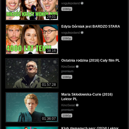
vogulepoland
1080p
29:01
Edyta Górniak jest BARDZO STARA
vogulepoland
1080p
38:16
Ostatnia rodzina (2016) Cały film PL
KinoSwiat
premium
1080p
01:57:28
Maria Skłodowska-Curie (2016)
Lektor PL
KinoSwiat
premium
1080p
01:36:07
Klub złamanych serc (2024) Lektor