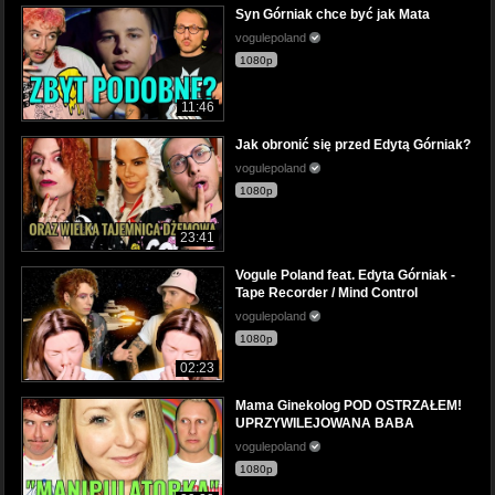
Syn Górniak chce być jak Mata
vogulepoland
1080p
11:46
Jak obronić się przed Edytą Górniak?
vogulepoland
1080p
23:41
Vogule Poland feat. Edyta Górniak -
Tape Recorder / Mind Control
vogulepoland
1080p
02:23
Mama Ginekolog POD OSTRZAŁEM!
UPRZYWILEJOWANA BABA
vogulepoland
1080p