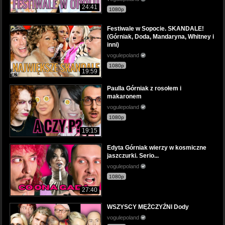
24:41
1080p
Festiwale w Sopocie. SKANDALE!
(Górniak, Doda, Mandaryna, Whitney i
inni)
vogulepoland
1080p
19:59
Paulla Górniak z rosołem i
makaronem
vogulepoland
1080p
19:15
Edyta Górniak wierzy w kosmiczne
jaszczurki. Serio...
vogulepoland
1080p
27:40
WSZYSCY MĘŻCZYŹNI Dody
vogulepoland