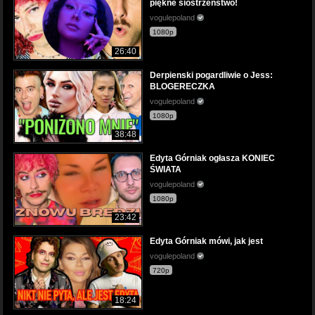
piękne siostrzeństwo!
vogulepoland
1080p
26:40
Derpienski pogardliwie o Jess:
BLOGERECZKA
vogulepoland
1080p
38:48
Edyta Górniak ogłasza KONIEC
ŚWIATA
vogulepoland
1080p
23:42
Edyta Górniak mówi, jak jest
vogulepoland
720p
18:24