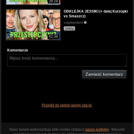
39:28
ODKLEJKA JESSIKI (+ dalej Kurzopki
vs Smaszcz)
vogulepoland
1080p
42:36
Komentarze
Zamieść komentarz
Przejdź do pełnej wersji cda.pl
Nasz serwis wykorzystuje pliki cookie (zobacz
naszą politykę
). Warunki