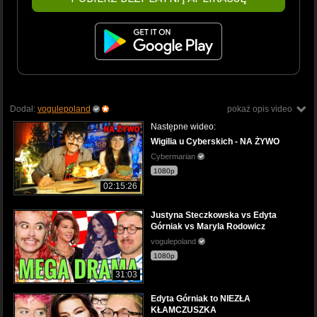
Dodał:
vogulepoland
pokaż opis video
Następne wideo:
Wigilia u Cyberskich - NA ŻYWO
Cybermarian
1080p
02:15:26
Justyna Steczkowska vs Edyta
Górniak vs Maryla Rodowicz
vogulepoland
1080p
31:03
Edyta Górniak to NIEZŁA
KŁAMCZUSZKA