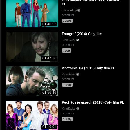
PL
Filmy Akcji
premium
1080p
01:40:52
Fotograf (2014) Cały film
KinoSwiat
premium
720p
01:47:16
Anatomia zła (2015) Cały film PL
KinoSwiat
premium
1080p
01:56:46
Pech to nie grzech (2018) Cały film PL
KinoSwiat
premium
1080p
01:19:01