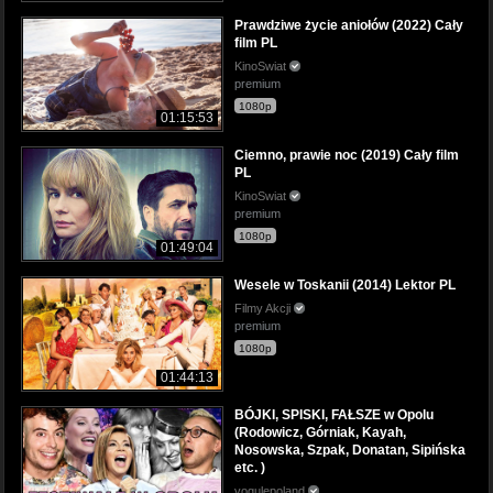
Prawdziwe życie aniołów (2022) Cały
film PL
KinoSwiat
premium
1080p
01:15:53
Ciemno, prawie noc (2019) Cały film
PL
KinoSwiat
premium
1080p
01:49:04
Wesele w Toskanii (2014) Lektor PL
Filmy Akcji
premium
1080p
01:44:13
BÓJKI, SPISKI, FAŁSZE w Opolu
(Rodowicz, Górniak, Kayah,
Nosowska, Szpak, Donatan, Sipińska
etc. )
vogulepoland