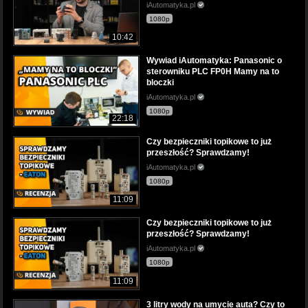
iAutomatyka.pl
1080p
10:42
Wywiad iAutomatyka: Panasonic o
sterowniku PLC FP0H Mamy na to
bloczki
iAutomatyka.pl
1080p
22:18
Czy bezpieczniki topikowe to już
przeszłość? Sprawdzamy!
iAutomatyka.pl
1080p
11:09
Czy bezpieczniki topikowe to już
przeszłość? Sprawdzamy!
iAutomatyka.pl
1080p
11:09
3 litry wody na umycie auta? Czy to