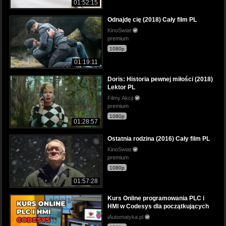
01:52:15
Odnajdę cię (2018) Cały film PL
KinoSwiat
premium
1080p
01:19:11
Doris: Historia pewnej miłości (2018)
Lektor PL
Filmy Akcji
premium
1080p
01:28:57
Ostatnia rodzina (2016) Cały film PL
KinoSwiat
premium
1080p
01:57:28
Kurs Online programowania PLC i
HMI w Codesys dla początkujących
iAutomatyka.pl