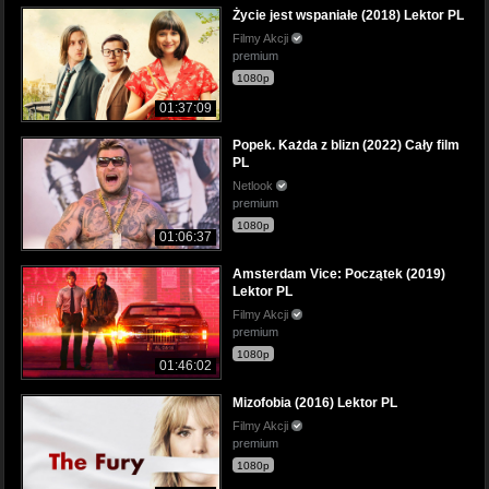
Życie jest wspaniałe (2018) Lektor PL
Filmy Akcji
premium
1080p
01:37:09
Popek. Każda z blizn (2022) Cały film
PL
Netlook
premium
1080p
01:06:37
Amsterdam Vice: Początek (2019)
Lektor PL
Filmy Akcji
premium
1080p
01:46:02
Mizofobia (2016) Lektor PL
Filmy Akcji
premium
1080p