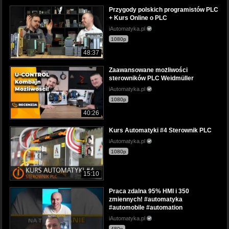
Przygody polskich programistów PLC
+ Kurs Online o PLC
iAutomatyka.pl
1080p
48:37
Zaawansowane możliwości
sterowników PLC Weidmüller
iAutomatyka.pl
1080p
40:26
Kurs Automatyki #4 Sterownik PLC
iAutomatyka.pl
1080p
15:10
Praca zdalna 95% HMI i 350
zmiennych! #automatyka
#automobile #automation
iAutomatyka.pl
480p