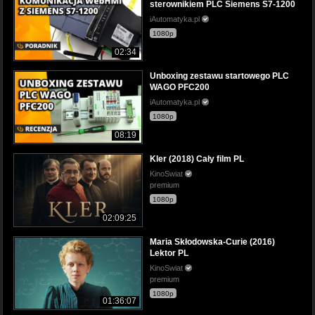
sterownikiem PLC Siemens S7-1200
iAutomatyka.pl
1080p
02:34
Unboxing zestawu startowego PLC
WAGO PFC200
iAutomatyka.pl
1080p
08:19
Kler (2018) Cały film PL
KinoSwiat
premium
1080p
02:09:25
Maria Skłodowska-Curie (2016)
Lektor PL
KinoSwiat
premium
1080p
01:36:07