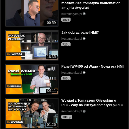
możliwe? #automatyka #automation
#myjnia #wywiad
iAutomatyka.pl
480p
00:59
Jak dobrać panel HMI?
iAutomatyka.pl
720p
18:35
Panel WP400 od Wago - Nowa era HMI
iAutomatyka.pl
480p
06:11
Wywiad z Tomaszem Gilewskim o
PLC - cały na kursyautomatyki.pl/PLC
iAutomatyka.pl
1080p
01:26