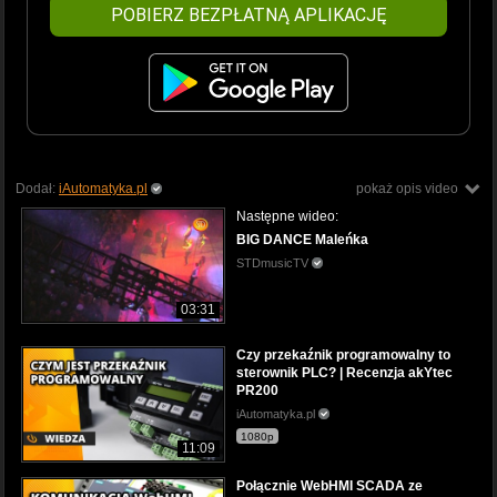
POBIERZ BEZPŁATNĄ APLIKACJĘ
Dodał:
iAutomatyka.pl
pokaż opis video
Następne wideo:
BIG DANCE Maleńka
STDmusicTV
03:31
Czy przekaźnik programowalny to
sterownik PLC? | Recenzja akYtec
PR200
iAutomatyka.pl
1080p
11:09
Połącznie WebHMI SCADA ze