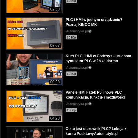
1080p
02:38
PLC i HMI w jednym urządzeniu?
Poznaj KINCO MK
iAutomatyka.pl
1080p
08:07
Kurs PLC i HMI w Codesys - uruchom
symulator PLC w 2h za darmo
iAutomatyka.pl
1080p
00:28
Panele HMI Fatek P5 i nowe PLC
komunikacja, funkcje i możliwości
iAutomatyka.pl
1080p
04:23
Co to jest sterownik PLC? Lekcja z
kursu PodstawyAutomatyki.pl