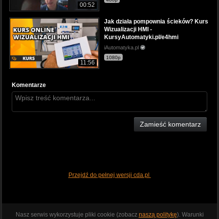
00:52
Jak działa pompownia ścieków? Kurs
Wizualizacji HMI -
KursyAutomatyki.pl/e4hmi
iAutomatyka.pl
1080p
11:56
Komentarze
Zamieść komentarz
Przejdź do pełnej wersji cda.pl
Nasz serwis wykorzystuje pliki cookie (zobacz
naszą politykę
). Warunki