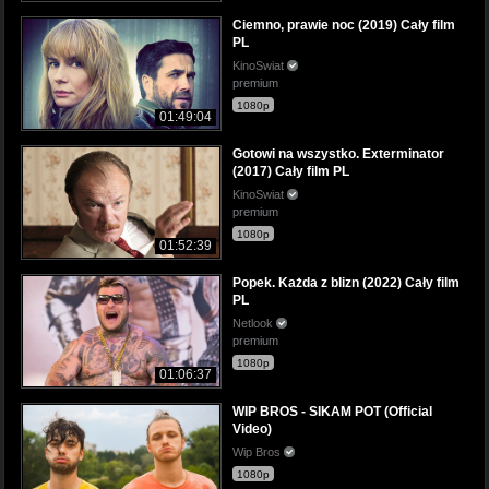
Ciemno, prawie noc (2019) Cały film
PL
KinoSwiat
premium
1080p
01:49:04
Gotowi na wszystko. Exterminator
(2017) Cały film PL
KinoSwiat
premium
1080p
01:52:39
Popek. Każda z blizn (2022) Cały film
PL
Netlook
premium
1080p
01:06:37
WIP BROS - SIKAM POT (Official
Video)
Wip Bros
1080p