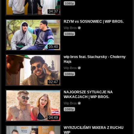
1080p
04:37
RZYM vs SOSNOWIEC | WIP BROS.
Wip Bros
1080p
05:40
wip bros feat. Stachursky - Cholerny
Hajs
Wip Bros
1080p
02:47
NAJGORSZE SYTUACJE NA
WAKACJACH | WiP BROS.
Wip Bros
1080p
04:49
WYRZUCILIŚMY MIXERA Z RUCHU
WIP