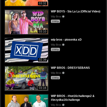
03:32
WIP BOYS - Sia La La (Official Video)
Wip Bros
1080p
03:10
wip bros - piosenka xD
Wip Bros
1080p
02:39
WIP BROS - DRESYSEBANS
Wip Bros
1080p
03:16
WIP BROS - #hot16challenge2 &
#brzydka16challenge
Wip Bros