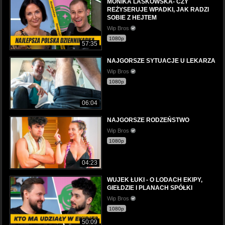
MONIKA LASKOWSKA- CZY
REŻYSERUJE WPADKI, JAK RADZI
SOBIE Z HEJTEM
Wip Bros
1080p
57:35
NAJGORSZE SYTUACJE U LEKARZA
Wip Bros
1080p
06:04
NAJGORSZE RODZEŃSTWO
Wip Bros
1080p
04:23
WUJEK ŁUKI - O LODACH EKIPY,
GIEŁDZIE I PLANACH SPÓŁKI
Wip Bros
1080p
50:09