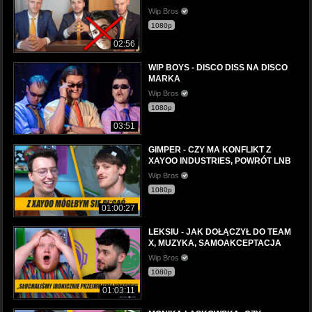
Wip Bros
1080p
02:56
WIP BOYS - DISCO DISS NA DISCO
MARKA
Wip Bros
1080p
03:51
GIMPER - CZY MA KONFLIKT Z
XAYOO INDUSTRIES, POWRÓT LNB
Wip Bros
1080p
01:00:27
LEKSIU - JAK DOŁĄCZYŁ DO TEAM
X, MUZYKA, SAMOAKCEPTACJA
Wip Bros
1080p
01:03:11