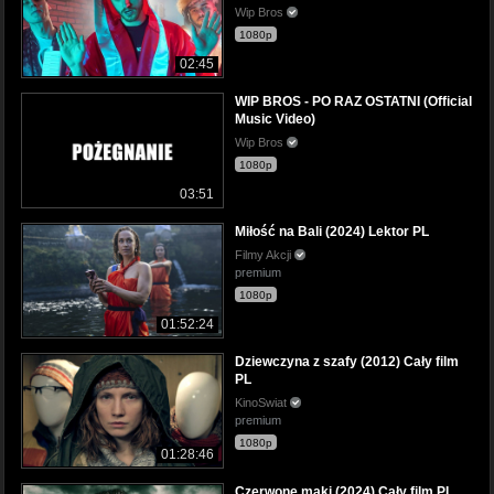
Wip Bros
1080p
02:45
WIP BROS - PO RAZ OSTATNI (Official
Music Video)
Wip Bros
1080p
03:51
Miłość na Bali (2024) Lektor PL
Filmy Akcji
premium
1080p
01:52:24
Dziewczyna z szafy (2012) Cały film
PL
KinoSwiat
premium
1080p
01:28:46
Czerwone maki (2024) Cały film PL