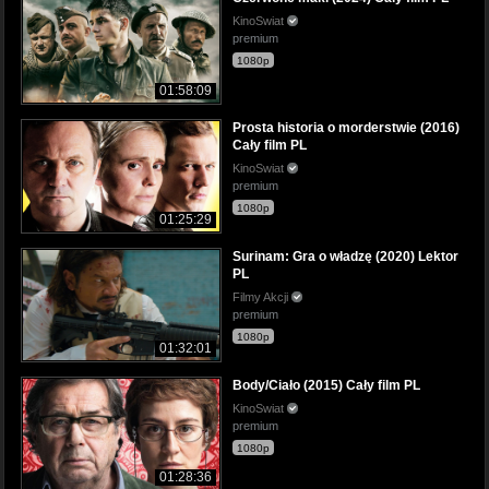
KinoSwiat
premium
1080p
01:58:09
Prosta historia o morderstwie (2016)
Cały film PL
KinoSwiat
premium
1080p
01:25:29
Surinam: Gra o władzę (2020) Lektor
PL
Filmy Akcji
premium
1080p
01:32:01
Body/Ciało (2015) Cały film PL
KinoSwiat
premium
1080p
01:28:36