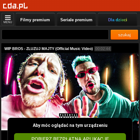
Filmy premium
Seriale premium
Dla dzieci
MENU
szukaj
WIP BROS - ZLUZUJ MAJTY (Official Music Video)
00:02:44
Aby móc oglądać na tym urządzeniu
POBIERZ BEZPŁATNĄ APLIKACJĘ