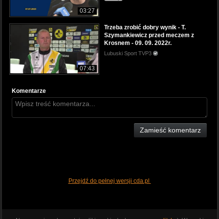
03:27
Trzeba zrobić dobry wynik - T.
Szymankiewicz przed meczem z
Krosnem - 09. 09. 2022r.
Lubuski Sport TVP3
07:43
Komentarze
Zamieść komentarz
Przejdź do pełnej wersji cda.pl