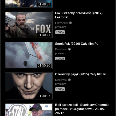
01:48:37
Fox: Grzechy przeszłości (2017)
Lektor PL
Filmy Akcji
premium
1080p
01:40:41
Smoleńsk (2016) Cały film PL
KinoSwiat
premium
1080p
01:55:20
Czerwony pająk (2015) Cały film PL
KinoSwiat
premium
1080p
01:30:37
Boli bardzo boli - Stanisław Chomski
po meczu z Częstochową - 23. 05.
2021r.