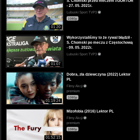
S. Chomski przed meczem #GORTOR
- 27. 05. 2021r.
Lubuski Sport TVP3
1080p
01:20
Wykorzystaliśmy to że rywal błądził -
S. Chomski po meczu z Częstochową
- 09. 05. 2022r.
Lubuski Sport TVP3
01:07
Dobra, zła dziewczyna (2022) Lektor
PL
Filmy Akcji
premium
1080p
01:19:24
Mizofobia (2016) Lektor PL
Filmy Akcji
premium
1080p
01:52:15