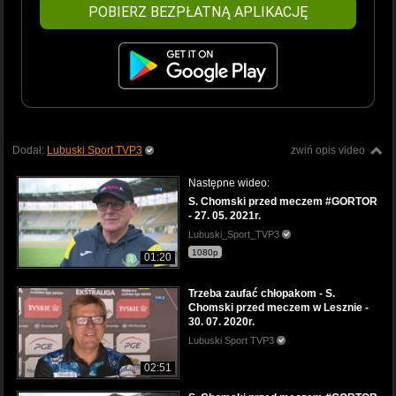
POBIERZ BEZPŁATNĄ APLIKACJĘ
Dodał:
Lubuski Sport TVP3
zwiń opis video
Następne wideo:
S. Chomski przed meczem #GORTOR
- 27. 05. 2021r.
Lubuski_Sport_TVP3
1080p
01:20
Trzeba zaufać chłopakom - S.
Chomski przed meczem w Lesznie -
30. 07. 2020r.
Lubuski Sport TVP3
02:51