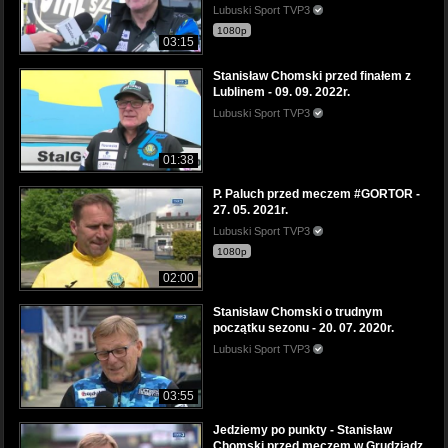
Lubuski Sport TVP3
1080p
03:15
Stanisław Chomski przed finałem z
Lublinem - 09. 09. 2022r.
Lubuski Sport TVP3
01:38
P. Paluch przed meczem #GORTOR -
27. 05. 2021r.
Lubuski Sport TVP3
1080p
02:00
Stanisław Chomski o trudnym
początku sezonu - 20. 07. 2020r.
Lubuski Sport TVP3
03:55
Jedziemy po punkty - Stanisław
Chomski przed meczem w Grudziądz