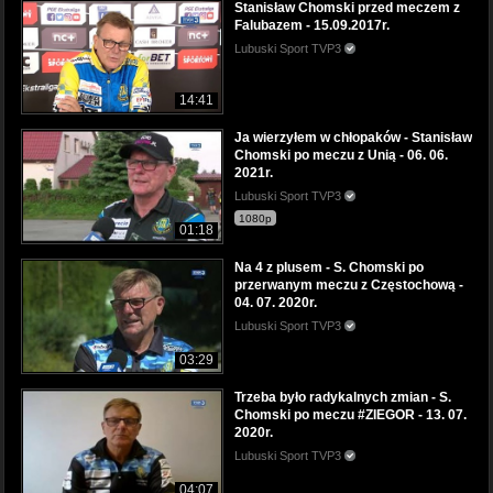
Stanisław Chomski przed meczem z
Falubazem - 15.09.2017r.
Lubuski Sport TVP3
14:41
Ja wierzyłem w chłopaków - Stanisław
Chomski po meczu z Unią - 06. 06.
2021r.
Lubuski Sport TVP3
1080p
01:18
Na 4 z plusem - S. Chomski po
przerwanym meczu z Częstochową -
04. 07. 2020r.
Lubuski Sport TVP3
03:29
Trzeba było radykalnych zmian - S.
Chomski po meczu #ZIEGOR - 13. 07.
2020r.
Lubuski Sport TVP3
04:07