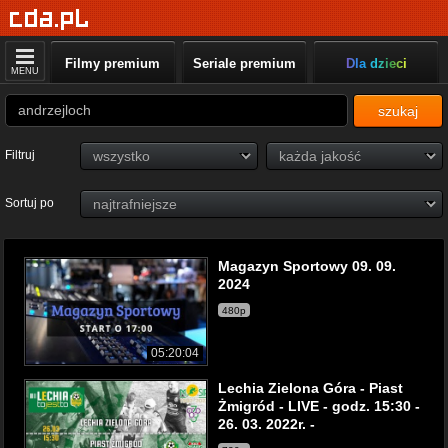
Filmy premium
Seriale premium
Dla dzieci
MENU
szukaj
Filtruj
Sortuj po
Magazyn Sportowy 09. 09.
2024
480p
05:20:04
Lechia Zielona Góra - Piast
Żmigród - LIVE - godz. 15:30 -
26. 03. 2022r. -