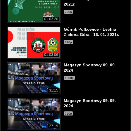
2021r.
720p
01:03:20
Górnik Polkowice - Lechia
Zielona Góra - 16. 01. 2021r.
720p
01:03:06
Magazyn Sportowy 09. 09.
2024
1080p
31:15
Magazyn Sportowy 09. 09.
2024
720p
27:19