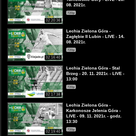
08. 2021r.
720p
02:20:36
Lechia Zielona Góra -
Zagłębie II Lubin - LIVE - 14.
08. 2021r.
720p
02:16:40
Lechia Zielona Góra - Stal
Brzeg - 20. 11. 2021r. - LIVE -
13:00
720p
02:17:38
Lechia Zielona Góra -
Karkonosze Jelenia Góra -
LIVE - 09. 11. 2021r. - godz.
13:30
720p
02:19:40