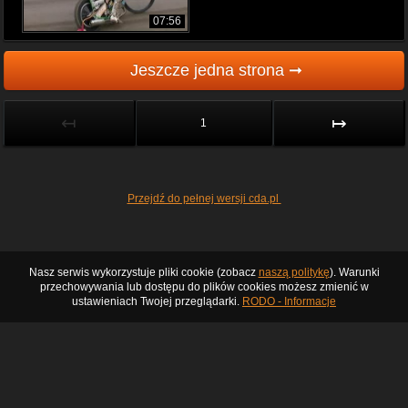
07:56
Jeszcze jedna strona ➞
↤
↦
1
Przejdź do pełnej wersji cda.pl
Nasz serwis wykorzystuje pliki cookie (zobacz
naszą politykę
). Warunki
przechowywania lub dostępu do plików cookies możesz zmienić w
ustawieniach Twojej przeglądarki.
RODO - Informacje