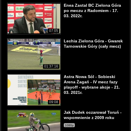
Enea Zastal BC Zielona Góra
po meczu z Radomiem - 17.
03. 2022r.
07:05
Lechia Zielona Góra - Gwarek
Tarnowskie Góry (cały mecz)
01:37:16
Astra Nowa Sól - Sobieski
Arena Żagań - IV mecz fazy
playoff - wybrane akcje - 21.
03. 2021r.
09:08
Jak Dudek oczarował Toruń -
wspomnienie z 2009 roku
1080p