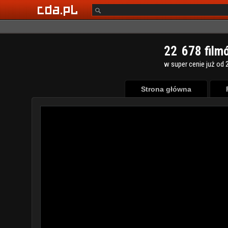
2
2
6
7
8
film
w super cenie już od 2
Strona główna