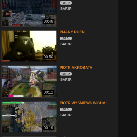
1080p
iSAP3R
00:48
PIJANY RUEN
1080p
iSAP3R
00:50
PIOTR AKROBATA!
1080p
iSAP3R
00:12
PIOTR WYŚMIEWA WICHA!
1080p
iSAP3R
00:19