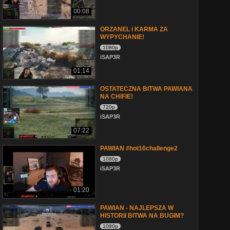
00:08
ORZANEL i KARMA ZA
WYPYCHANIE!
1080p
iSAP3R
01:14
OSTATECZNA BITWA PAWIANA
NA CHIFIE!
720p
iSAP3R
07:22
PAWIAN #hot16challenge2
1080p
iSAP3R
01:20
PAWIAN - NAJLEPSZA W
HISTORII BITWA NA BUGIM?
1080p