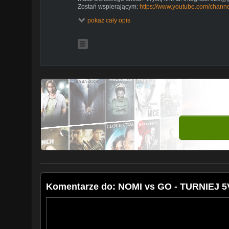
Zostań wspierającym:
https://www.youtube.com/cha
pokaż cały opis
TVPsport Twitch:
https://www.twitch.tv/tvp_sport
© Created by iSAP3R STUDIO
Komentarze do: NOMI vs GO - TURNIEJ 5