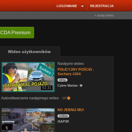
LOGOWANIE
REJESTRACJA
+ dodaj wideo
 CDA Premium
Wideo użytkowników
Następne wideo:
POLICYJNY POŚCIG -
Suchary #264
480p
Cyber Marian
02:31
Autoodtwarzanie następnego wideo
on
NO JEBNIJ MU!
1080p
iSAP3R