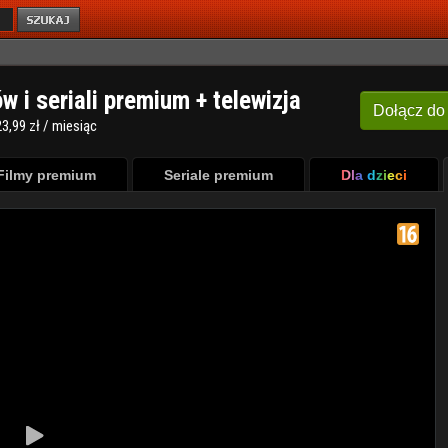
ów i seriali premium + telewizja
Dołącz
do
3,99 zł / miesiąc
Filmy premium
Seriale premium
Dla dzieci