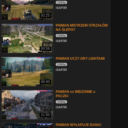
1080p
iSAP3R
02:25
PAWIAN MISTRZEM STRZAŁÓW
NA ŚLEPO?
1080p
iSAP3R
00:59
PAWIAN UCZY GRY LIGHTAMI
1080p
iSAP3R
00:40
PAWIAN vs WIDZOWIE o
PACZKI
1080p
iSAP3R
21:50
PAWIAN WYŁAPUJE BANA!