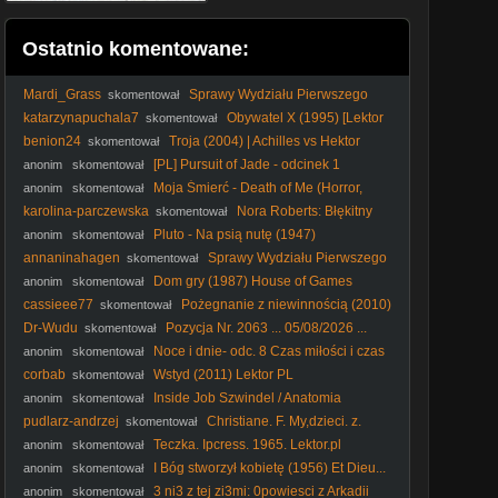
Ostatnio komentowane:
Mardi_Grass
Sprawy Wydziału Pierwszego
skomentował
S01E01 Lektor PL
katarzynapuchala7
Obywatel X (1995) [Lektor
skomentował
PL] - Citizen X
benion24
Troja (2004) | Achilles vs Hektor
skomentował
[PL] Pursuit of Jade - odcinek 1
anonim
skomentował
Moja Śmierć - Death of Me (Horror,
anonim
skomentował
2020) [napisy pl]
karolina-parczewska
Nora Roberts: Błękitny
skomentował
dym (2007) Lektor PL
Pluto - Na psią nutę (1947)
anonim
skomentował
annaninahagen
Sprawy Wydziału Pierwszego
skomentował
S01E01 Lektor PL
Dom gry (1987) House of Games
anonim
skomentował
[1080p] [BDRip]
cassieee77
Pożegnanie z niewinnością (2010)
skomentował
Lektor PL
Dr-Wudu
Pozycja Nr. 2063 ... 05/08/2026 ...
skomentował
Noce i dnie- odc. 8 Czas miłości i czas
anonim
skomentował
śmierci
corbab
Wstyd (2011) Lektor PL
skomentował
Inside Job Szwindel / Anatomia
anonim
skomentował
Kryzysu / 2010 Film dokumentalny / PL480p
pudlarz-andrzej
Christiane. F. My,dzieci. z.
skomentował
dworca. Zoo. 1981. Lektor.pl
Teczka. Ipcress. 1965. Lektor.pl
anonim
skomentował
I Bóg stworzył kobietę (1956) Et Dieu...
anonim
skomentował
créa la femme [1080p] [Bluray]
3 ni3 z tej zi3mi: 0powiesci z Arkadii
anonim
skomentował