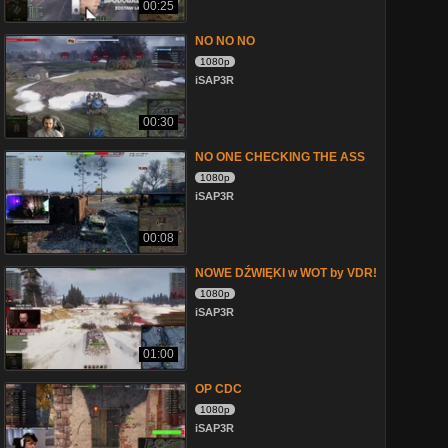
00:25
NO NO NO
1080p
iSAP3R
00:30
NO ONE CHECKING THE ASS
1080p
iSAP3R
00:08
NOWE DŹWIĘKI w WOT by VDR!
1080p
iSAP3R
01:00
OP CDC
1080p
iSAP3R