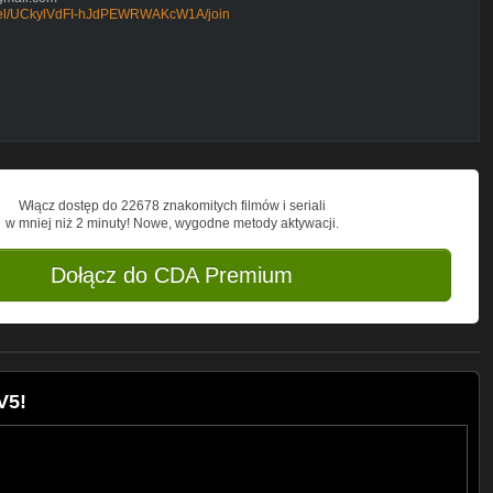
nnel/UCkylVdFI-hJdPEWRWAKcW1A/join
Włącz dostęp do 22678 znakomitych filmów i seriali
w mniej niż 2 minuty! Nowe, wygodne metody aktywacji.
Dołącz do CDA Premium
V5!