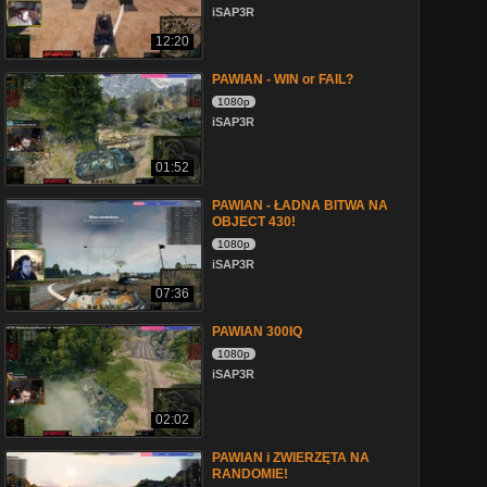
iSAP3R
12:20
PAWIAN - WIN or FAIL?
1080p
iSAP3R
01:52
PAWIAN - ŁADNA BITWA NA
OBJECT 430!
1080p
iSAP3R
07:36
PAWIAN 300IQ
1080p
iSAP3R
02:02
PAWIAN i ZWIERZĘTA NA
RANDOMIE!