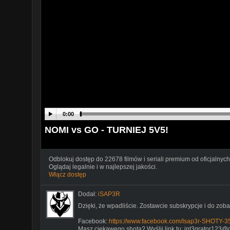
0:00
NOMI vs GO - TURNIEJ 5V5!
Odblokuj dostęp do 22678 filmów i seriali premium od oficjalnych
Oglądaj legalnie i w najlepszej jakości.
Włącz dostęp
Dodał:
iSAP3R
Dzięki, że wpadliście. Zostawcie subskrypcje i do zo
Facebook:
https://www.facebook.com/Isap3r-SHOTY-
Masz ciekawego shota? Wyślij link tu: int3grator123