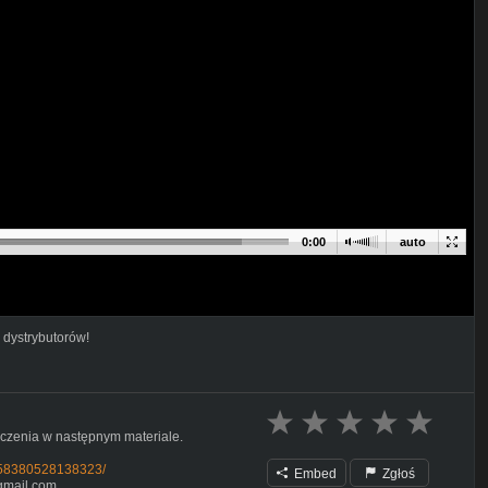
0:00
auto
 dystrybutorów!
baczenia w następnym materiale.
358380528138323/
Embed
Zgłoś
@gmail.com