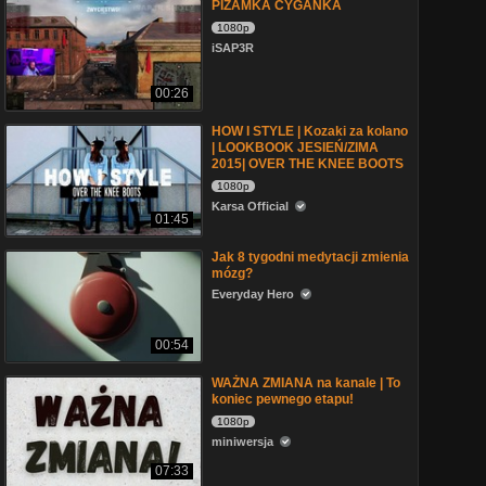
PIŻAMKA CYGANKA
1080p
iSAP3R
00:26
HOW I STYLE | Kozaki za kolano
| LOOKBOOK JESIEŃ/ZIMA
2015| OVER THE KNEE BOOTS
1080p
Karsa Official
01:45
Jak 8 tygodni medytacji zmienia
mózg?
Everyday Hero
00:54
WAŻNA ZMIANA na kanale | To
koniec pewnego etapu!
1080p
miniwersja
07:33