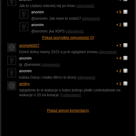
Jak to czytasz odezwij się pv lmao
odpowiedz
anonim
+ 5
@anonim: Jak mam to zrobić?
odpowiedz
anonim
+ 2
@anonim: jka XDFS
odpowiedz
Pokaż wszystkie odpowiedzi [2]
animelki007
+ 7
Dzień dobry mamy 2023 a ja to oglądam znowu
odpowiedz
anonim
+ 4
Ig: @wisielec
odpowiedz
anonim
+ 2
babka Daisy i matka Mirco to ikony
odpowiedz
amityy
+ 1
oglądanie to w wakacje u babci jedząc płatki czekoladowe na
wakacje o 20 na kolacje :)
odpowiedz
Pokaż więcej komentarzy