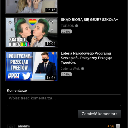
06:15
SKĄD BIORĄ SIĘ GEJE? SZKOŁA+
TURSON
1080p
10:04
Loteria Narodowego Programu
Szczepień - Polityczny Przegląd
Tweetów.
Jeden z Wielu
1080p
17:47
Komentarze
Zamieść komentarz
anonim
+ 56