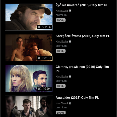
Żyć nie umierać (2015) Cały film PL
KinoSwiat
premium
1080p
01:21:14
Szczęście świata (2016) Cały film PL
KinoSwiat
premium
1080p
01:38:19
Ciemno, prawie noc (2019) Cały film
PL
KinoSwiat
premium
1080p
01:49:04
Autsajder (2018) Cały film PL
KinoSwiat
premium
1080p