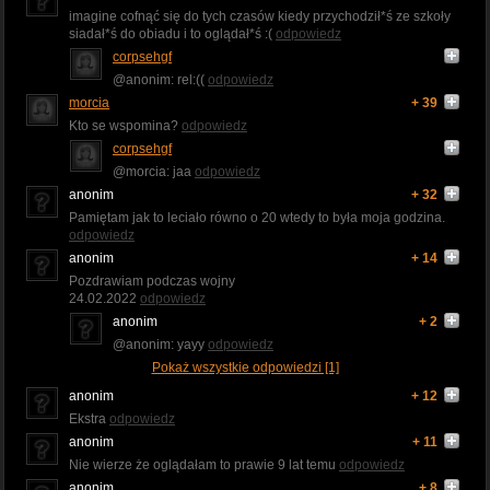
imagine cofnąć się do tych czasów kiedy przychodził*ś ze szkoły
siadał*ś do obiadu i to oglądał*ś :(
odpowiedz
corpsehgf
@anonim: rel:((
odpowiedz
morcia
+ 39
Kto se wspomina?
odpowiedz
corpsehgf
@morcia: jaa
odpowiedz
anonim
+ 32
Pamiętam jak to leciało równo o 20 wtedy to była moja godzina.
odpowiedz
anonim
+ 14
Pozdrawiam podczas wojny
24.02.2022
odpowiedz
anonim
+ 2
@anonim: yayy
odpowiedz
Pokaż wszystkie odpowiedzi [1]
anonim
+ 12
Ekstra
odpowiedz
anonim
+ 11
Nie wierze że oglądałam to prawie 9 lat temu
odpowiedz
anonim
+ 8