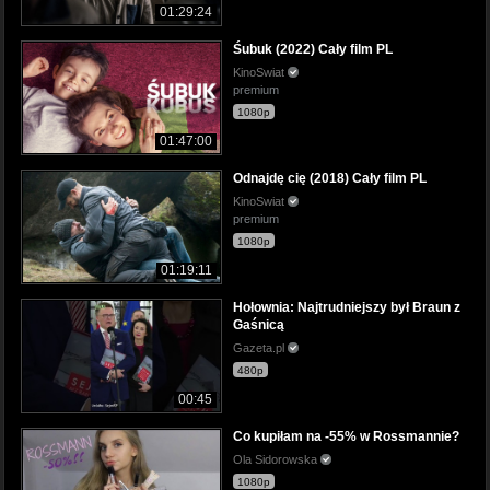
01:29:24
Śubuk (2022) Cały film PL
KinoSwiat
premium
1080p
01:47:00
Odnajdę cię (2018) Cały film PL
KinoSwiat
premium
1080p
01:19:11
Hołownia: Najtrudniejszy był Braun z
Gaśnicą
Gazeta.pl
480p
00:45
Co kupiłam na -55% w Rossmannie?
Ola Sidorowska
1080p