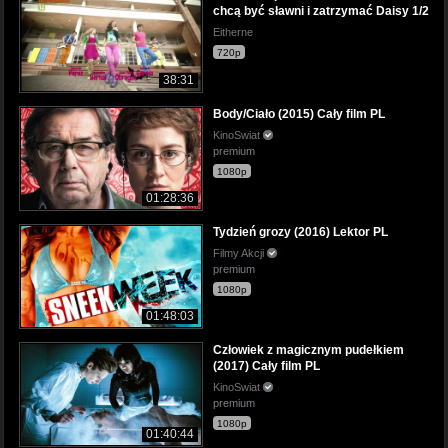
chcą być sławni i zatrzymać Daisy 1/2
Eitherne
720p
38:31
Body/Ciało (2015) Cały film PL
KinoSwiat
premium
1080p
01:28:36
Tydzień grozy (2016) Lektor PL
Filmy Akcji
premium
1080p
01:48:03
Człowiek z magicznym pudełkiem
(2017) Cały film PL
KinoSwiat
premium
1080p
01:40:44