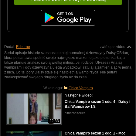
Dodał:
Eitherne
zwiń opis video
Serial opisuje historię szesnastoletniej normalnej dziewczyny Daisy OBrian,
która postanawia spełnić swoje największe marzenie jako piosenkarka, a
także planuje znaleźć swoją wielką miłość. Jej rodzice, Ulysses i Ana są
wampirami i gdy dziewczyna ulega wypadkowi, ratują ją zamieniając w jedną
z nich. Od tej pory Daisy staje się nastoletnią wampirzycą. Nie potrafi
zaakceptować swojego drugiego życia aż do czasu.
W katalogu:
Chica Vampiro
Następne wideo:
Chica Vampiro sezon 1 odc. 4 - Daisy i
Bal Wampirów 1/2
eitherneseries
22:33
Chica Vampiro sezon 1 odc. 2 - Moc