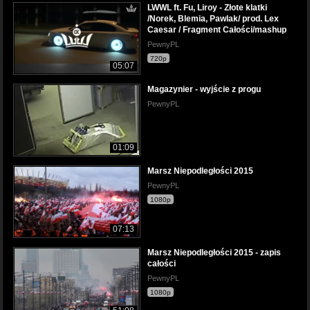
LWWL ft. Fu, Liroy - Złote klatki
/Norek, Blemia, Pawlak/ prod. Lex
Caesar / Fragment Całości/mashup
PewnyPL
720p
05:07
Magazynier - wyjście z progu
PewnyPL
01:09
Marsz Niepodległości 2015
PewnyPL
1080p
07:13
Marsz Niepodległości 2015 - zapis
całości
PewnyPL
1080p