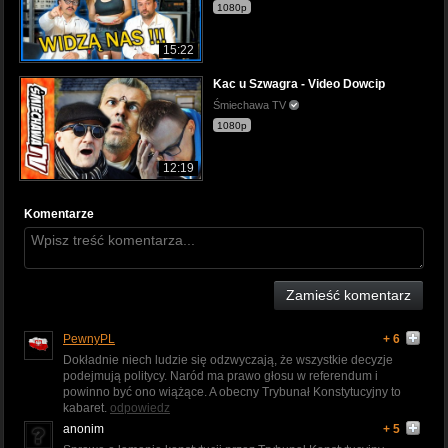
1080p
15:22
Kac u Szwagra - Video Dowcip
Śmiechawa TV
1080p
12:19
Komentarze
Zamieść komentarz
PewnyPL
+ 6
Dokładnie niech ludzie się odzwyczają, że wszystkie decyzje
podejmują politycy. Naród ma prawo głosu w referendum i
powinno być ono wiążące. A obecny Trybunał Konstytucyjny to
kabaret.
odpowiedz
anonim
+ 5