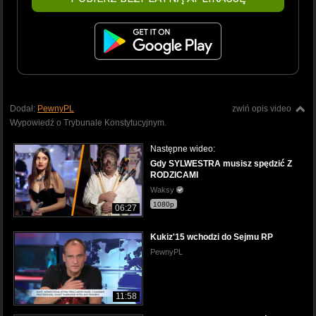
Dodał:
PewnyPL
zwiń opis video
Wypowiedź o Trybunale Konstytucyjnym.
Następne wideo:
Gdy SYLWESTRA musisz spędzić Z
RODZICAMI
Waksy
1080p
06:27
Kukiz'15 wchodzi do Sejmu RP
PewnyPL
11:58