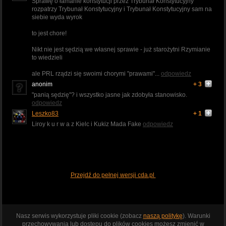
Sprawę o łamanie konstytucji przez Trybunał Konstytucyjny
rozpatrzy Trybunał Konstytucyjny i Trybunał Konstytucyjny sam na
siebie wyda wyrok
to jest chore!
Nikt nie jest sędzią we własnej sprawie - już starożytni Rzymianie
to wiedzieli
ale PRL rządzi się swoimi chorymi "prawami"...
odpowiedz
anonim
+ 3
"panią sędzię"? i wszystko jasne jak zdobyła stanowisko.
odpowiedz
Leszko83
+ 1
Liroy k u r w a z Kielc i Kukiz Mada Fake
odpowiedz
Przejdź do pełnej wersji cda.pl
Nasz serwis wykorzystuje pliki cookie (zobacz
naszą politykę
). Warunki
przechowywania lub dostępu do plików cookies możesz zmienić w