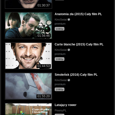
01:30:37
Anatomia zła (2015) Cały film PL
KinoSwiat
premium
1080p
01:56:46
Carte blanche (2015) Cały film PL
KinoSwiat
premium
1080p
01:44:53
Smoleńsk (2016) Cały film PL
KinoSwiat
premium
1080p
01:55:20
Latający rower
PewnyPL