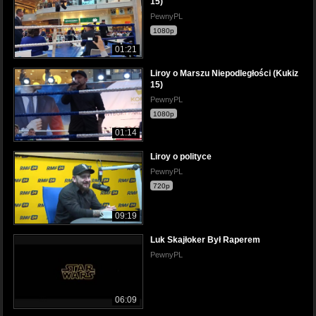
15)
PewnyPL
1080p
01:21
Liroy o Marszu Niepodległości (Kukiz
15)
PewnyPL
1080p
01:14
Liroy o polityce
PewnyPL
720p
09:19
Luk Skajłoker Był Raperem
PewnyPL
06:09