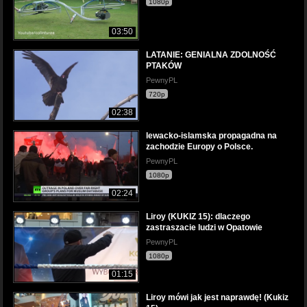
1080p
03:50
LATANIE: GENIALNA ZDOLNOŚĆ
PTAKÓW
PewnyPL
720p
02:38
lewacko-islamska propagadna na
zachodzie Europy o Polsce.
PewnyPL
1080p
02:24
Liroy (KUKIZ 15): dlaczego
zastraszacie ludzi w Opatowie
PewnyPL
1080p
01:15
Liroy mówi jak jest naprawdę! (Kukiz