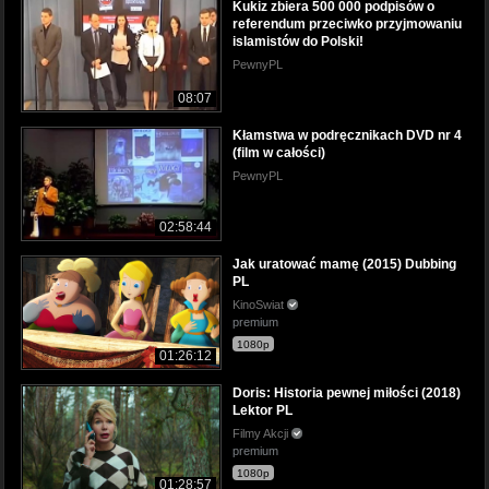
Kukiz zbiera 500 000 podpisów o
referendum przeciwko przyjmowaniu
islamistów do Polski!
PewnyPL
08:07
Kłamstwa w podręcznikach DVD nr 4
(film w całości)
PewnyPL
02:58:44
Jak uratować mamę (2015) Dubbing
PL
KinoSwiat
premium
1080p
01:26:12
Doris: Historia pewnej miłości (2018)
Lektor PL
Filmy Akcji
premium
1080p
01:28:57