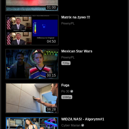
01:00
Matrix na żywo !!!
PewnyPL
04:50
Mexican Star Wars
PewnyPL
720p
00:15
Fuga
Po 30
1080p
06:28
WIDZĄ NAS! - Algorytm#1
Cyber Marian