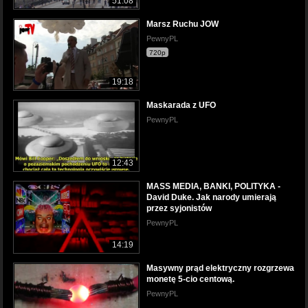
51:08
Marsz Ruchu JOW
PewnyPL
720p
19:18
Maskarada z UFO
PewnyPL
12:43
MASS MEDIA, BANKI, POLITYKA -
David Duke. Jak narody umierają
przez syjonistów
PewnyPL
14:19
Masywny prąd elektryczny rozgrzewa
monetę 5-cio centową.
PewnyPL