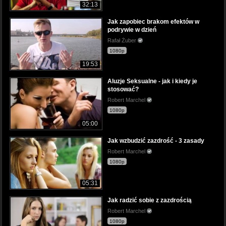
32:13
Jak zapobiec brakom efektów w
podrywie w dzień
Rafał Żuber
1080p
19:53
Aluzje Seksualne - jak i kiedy je
stosować?
Robert Marchel
1080p
05:00
Jak wzbudzić zazdrość - 3 zasady
Robert Marchel
1080p
05:31
Jak radzić sobie z zazdrością
Robert Marchel
1080p