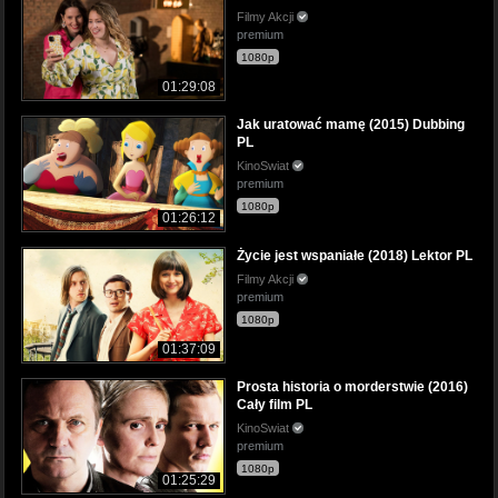
Filmy Akcji
premium
1080p
01:29:08
Jak uratować mamę (2015) Dubbing
PL
KinoSwiat
premium
1080p
01:26:12
Życie jest wspaniałe (2018) Lektor PL
Filmy Akcji
premium
1080p
01:37:09
Prosta historia o morderstwie (2016)
Cały film PL
KinoSwiat
premium
1080p
01:25:29