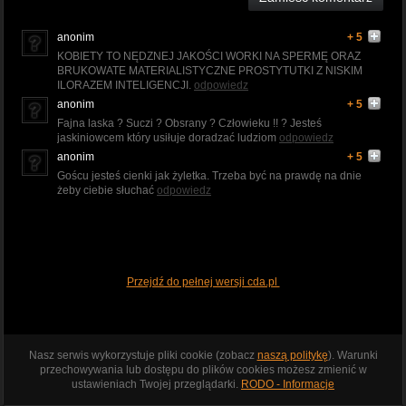
anonim
+ 5
KOBIETY TO NĘDZNEJ JAKOŚCI WORKI NA SPERMĘ ORAZ
BRUKOWATE MATERIALISTYCZNE PROSTYTUTKI Z NISKIM
ILORAZEM INTELIGENCJI.
odpowiedz
anonim
+ 5
Fajna laska ? Suczi ? Obsrany ? Człowieku !! ? Jesteś
jaskiniowcem który usiłuje doradzać ludziom
odpowiedz
anonim
+ 5
Goścu jesteś cienki jak żyletka. Trzeba być na prawdę na dnie
żeby ciebie słuchać
odpowiedz
Przejdź do pełnej wersji cda.pl
Nasz serwis wykorzystuje pliki cookie (zobacz
naszą politykę
). Warunki
przechowywania lub dostępu do plików cookies możesz zmienić w
ustawieniach Twojej przeglądarki.
RODO - Informacje