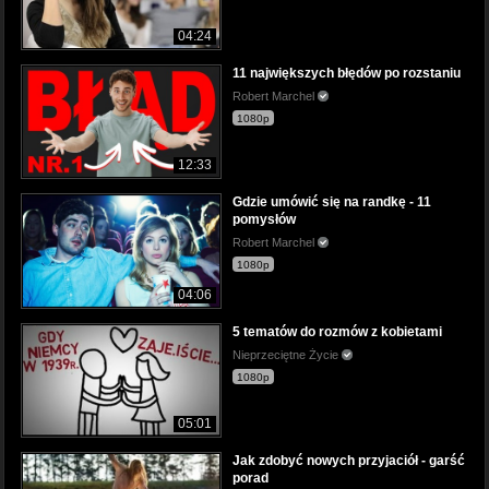
04:24
11 największych błędów po rozstaniu
Robert Marchel
1080p
12:33
Gdzie umówić się na randkę - 11
pomysłów
Robert Marchel
1080p
04:06
5 tematów do rozmów z kobietami
Nieprzeciętne Życie
1080p
05:01
Jak zdobyć nowych przyjaciół - garść
porad