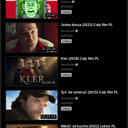
Kabura
premium
1080p
10:40
Jedna dusza (2023) Cały film PL
KinoSwiat
premium
1080p
01:33:19
Kler (2018) Cały film PL
KinoSwiat
premium
1080p
02:09:25
Żyć nie umierać (2015) Cały film PL
KinoSwiat
premium
1080p
01:21:14
Miłość od kuchni (2022) Lektor PL