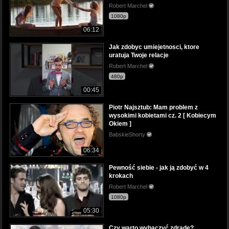
Robert Marchel
1080p
06:12
Jak zdobyc umiejetnosci, ktore
uratuja Twoje relacje
Robert Marchel
480p
00:45
Piotr Najsztub: Mam problem z
wysokimi kobietami cz. 2 [ Kobiecym
Okiem ]
BabskieShorty
06:34
Pewność siebie - jak ją zdobyć w 4
krokach
Robert Marchel
1080p
05:30
Czy warto wybaczyć zdradę?