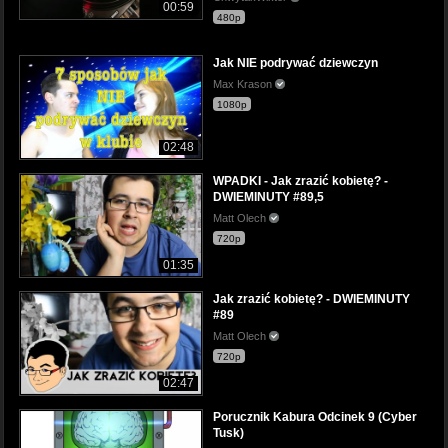
00:59
480p
Jak NIE podrywać dziewczyn
Max Krason
1080p
02:48
WPADKI - Jak zrazić kobietę? -
DWIEMINUTY #89,5
Matt Olech
720p
01:35
Jak zrazić kobietę? - DWIEMINUTY
#89
Matt Olech
720p
02:47
Porucznik Kabura Odcinek 9 (Cyber
Tusk)