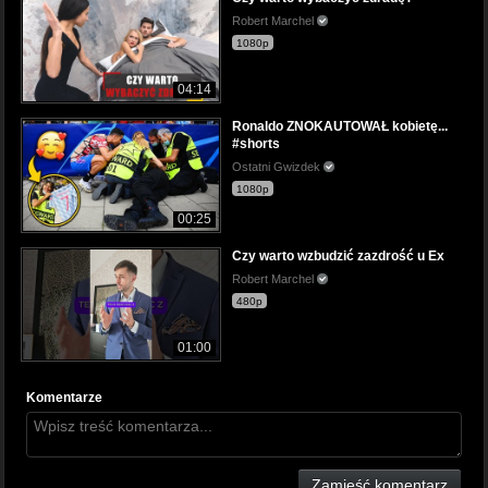
Robert Marchel
1080p
04:14
Ronaldo ZNOKAUTOWAŁ kobietę...
#shorts
Ostatni Gwizdek
1080p
00:25
Czy warto wzbudzić zazdrość u Ex
Robert Marchel
480p
01:00
Komentarze
Zamieść komentarz