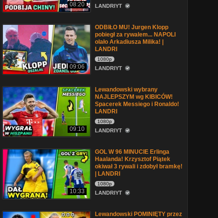
08:20
LANDRIYT
ODBIŁO MU! Jurgen Klopp
pobiegł za rywalem... NAPOLI
olało Arkadiusza Milika! |
LANDRI
1080p
09:06
LANDRIYT
Lewandowski wybrany
NAJLEPSZYM wg KIBICÓW!
Spacerek Messiego i Ronaldo!
LANDRI
1080p
09:10
LANDRIYT
GOL W 96 MINUCIE Erlinga
Haalanda! Krzysztof Piątek
okiwał 3 rywali i zdobył bramkę!
| LANDRI
1080p
10:33
LANDRIYT
Lewandowski POMINIĘTY przez