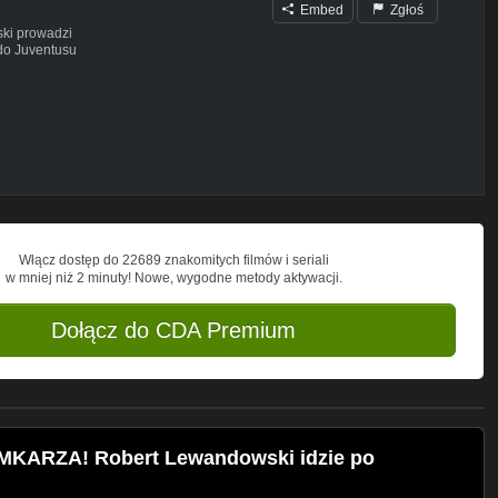
Embed
Zgłoś
ski prowadzi
 do Juventusu
nga z Manchesteru City
u?
piłkarzy
ik/itp zawartych w filmie. Materiały są
zwolonego użytku, w celu umożliwienia
u.
Włącz dostęp do 22689 znakomitych filmów i seriali
w mniej niż 2 minuty! Nowe, wygodne metody aktywacji.
AFP REUTERS EPA DPA AP ACTION
Dołącz do CDA Premium
KARZA! Robert Lewandowski idzie po