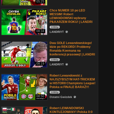
05:25
Chce NUMER 10 po LEO
MESSIM! Robert
LEWANDOWSKI wybrany
PIŁKARZEM ROKU! | LANDRI
1080p
08:34
LANDRIYT
Dwa GOLE Lewandowskiego!
Idzie po REKORD! Problemy
Ronalda Koemana na
konferencji prasowej! | LANDRI
1080p
08:19
LANDRIYT
Robert Lewandowski z
NAJSZYBSZYM HAT-TRICKIEM
w HISTORII Champions League!
Polska w FINALE BARAŻY!
1080p
08:50
Ostatni Gwizdek
Robert LEWANDOWSKI
KONTUZJOWANY! Polska 0:0