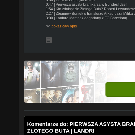
0:47 | Pierwsza asysta bramkarza w Bundeslidze!
1:54 | Kto zdobędzie Złotego Buta? Robert Lewandow
2:27 | Zbigniew Boniek o transferze Arkadiusza Milika
3:00 | Lautaro Martinez dogadany z FC Barceloną
3:26 | Manchester United chciał kupić Raheema Sterli
pokaż cały opis
4:27 | Pierre-Emerick Aubameyang odejdzie z Arsenal
5:03 | Prezydenci FIFA oraz UEFA chwalą zachowanie 
INSTAGRAM
https://bit.ly/2Jve5SW
GRUPA FB -
https://bit.ly/2k4P73Z
Autor kanału nie rości sobie żadnych praw do zdjęć/graf
wykorzystane na podstawie prawa cytatu w ramach do
widzom lepszego zrozumienia głównej części materiał
Źródło:
imago Actionimages Getty Images PAP CyfraSport 
IMAGES Insidefoto go AP Photo AFP File East News
Komentarze do: PIERWSZA ASYSTA BRAM
ZŁOTEGO BUTA | LANDRI