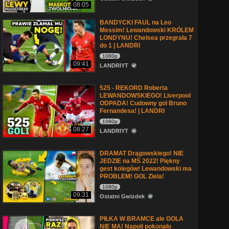
08:05
BANDYCKI FAUL na Leo
Messim! Lewandowski KRÓLEM
LONDYNU! Chelsea przegrała 7
do 1 | LANDRI
1080p
09:41
LANDRIYT
525 - REKORD Roberta
LEWANDOWSKIEGO! Liverpool
ODPADA! Cudowny gol Bruno
Fernandesa! | LANDRI
1080p
08:27
LANDRIYT
DRAMAT Drągowskiego! NIE
JEDZIE na MŚ 2022! Piękny
gest kolegów! Lewandowski ma
PROBLEM! GOL Ziela!
1080p
09:31
Ostatni Gwizdek
PIŁKA W BRAMCE ale GOLA
NIE MA! Napoli pokonało