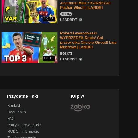
Juventus! Milik z KARNEGO!
Puchar Włoch! | LANDRI
1080p
10:28
LANDRIYT
Robert Lewandowski
WYPRZEDZIŁ Raula! Gol
przewrotką Oliviera Giroud! Liga
Mistrzów | LANDRI
1080p
08:13
LANDRIYT
Przydatne linki
Kup w
Kontakt
Regulamin
FAQ
Polityka prywatności
RODO - informacje