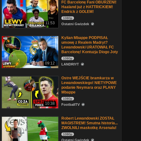
FC Barcelonę Fani OBURZENI!
Haaland już z HATTRICKIEM!
Endrick z GOLEM!
1080p
11:53
Ostatni Gwizdek
Kylian Mbappe PODPISAŁ
umowę z Realem Madryt?
Lewandowski URATOWAŁ FC
Barcelonę! Kontuzja Diogo Joty
1080p
09:12
LANDRIYT
Ostre WEJŚCIE bramkarza w
Lewandowskiego! NIETYPOWE
podanie Neymara oraz PLANY
Mbappe
1080p
10:38
FootballTV
Robert Lewandowski ZOSTAŁ
MAGISTREM! Smutna historia...
ZWOLNILI maskotkę Arsenalu!
1080p
Ostatni Gwizdek