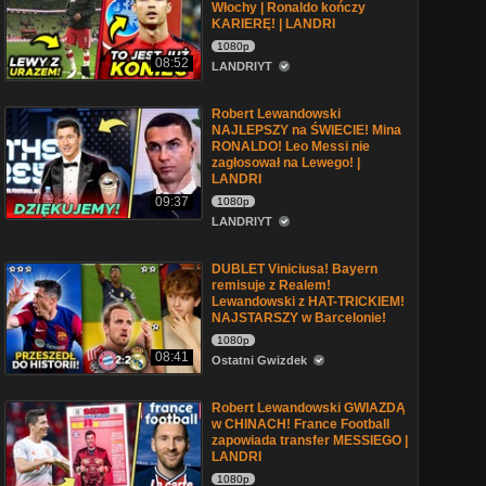
Włochy | Ronaldo kończy
KARIERĘ! | LANDRI
1080p
08:52
LANDRIYT
Robert Lewandowski
NAJLEPSZY na ŚWIECIE! Mina
RONALDO! Leo Messi nie
zagłosował na Lewego! |
LANDRI
09:37
1080p
LANDRIYT
DUBLET Viniciusa! Bayern
remisuje z Realem!
Lewandowski z HAT-TRICKIEM!
NAJSTARSZY w Barcelonie!
1080p
08:41
Ostatni Gwizdek
Robert Lewandowski GWIAZDĄ
w CHINACH! France Football
zapowiada transfer MESSIEGO |
LANDRI
1080p