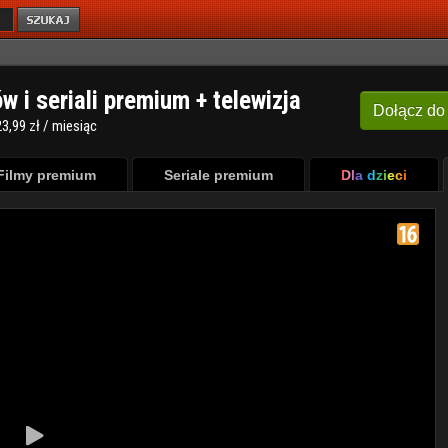
ów i seriali premium + telewizja
Dołącz
do
3,99 zł / miesiąc
Filmy premium
Seriale premium
Dla dzieci