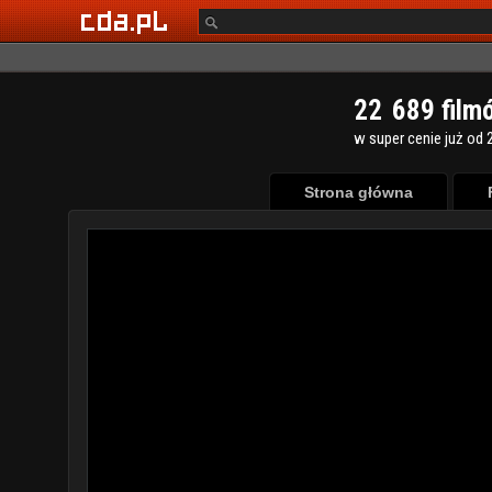
2
2
6
8
9
film
w super cenie już od 2
Strona główna