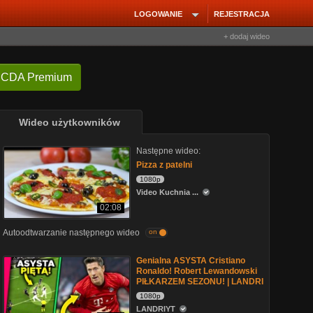
LOGOWANIE
REJESTRACJA
+ dodaj wideo
 CDA Premium
Wideo użytkowników
Następne wideo:
Pizza z patelni
1080p
Video Kuchnia ...
02:08
Autoodtwarzanie następnego wideo
on
Genialna ASYSTA Cristiano
Ronaldo! Robert Lewandowski
PIŁKARZEM SEZONU! | LANDRI
1080p
LANDRIYT