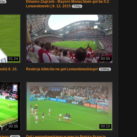
Dinamo Zagrzeb - Bayern Monachium gol ba 0:2
20p
Lewandowski | 9. 12. 2015
720p
01:24
00:55
ski) 8. 10.
Reakcja kibiców na gol Lewandowskiego!
1080p
00:36
00:10
kiego
Gol Lewandowskiego w meczu Polska Francja
480p