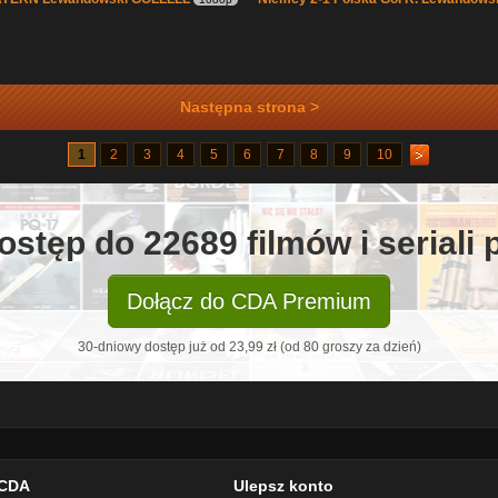
Następna strona >
1
2
3
4
5
6
7
8
9
10
ostęp do 22689 filmów i seriali
Dołącz do CDA Premium
30-dniowy dostęp już od 23,99 zł (od 80 groszy za dzień)
CDA
Ulepsz konto