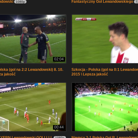
ndowski
Fantastyczny Gol Lewandowskiego
1080p
7
02:04
lska (gol na 2:2 Lewandowski) 8. 10.
Szkocja - Polska (gol na 0:1 Lewandow
za jakość
2015 \ Lepsza jakość
00:44
AYERN Lewandowski GOLLLLL
Niemcy 2-1 Polska Gol R. Lewandows
1080p