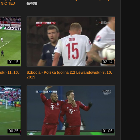
NIC TEJ
720p
01:15
02:14
ki) 11. 10.
Szkocja - Polska (gol na 2:2 Lewandowski) 8. 10.
2015
00:25
01:06