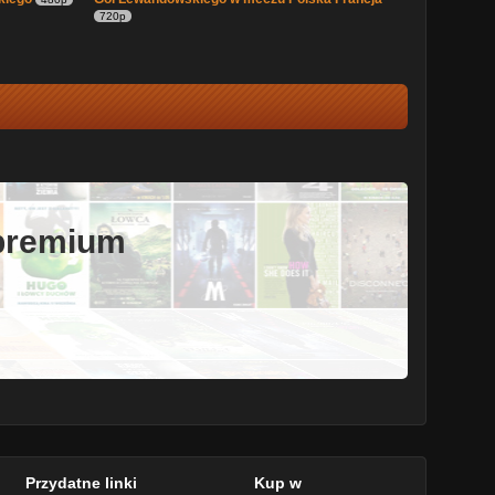
720p
 premium
Przydatne linki
Kup w