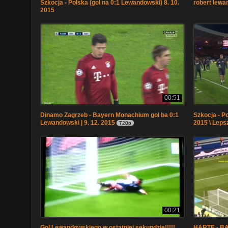
Szkocja - Polska (gol na 0:1 Lewandowski) 8. 10.
robert lewa
2015
00:51
Dinamo Zagrzeb - Bayern Monachium gol ba 0:1
Szkocja - Po
Lewandowski | 9. 12. 2015
2015 \ Leps
720p
00:21
Gol Lewandowskiego w ostatniej sekundzie!!!!!
HARTE - B