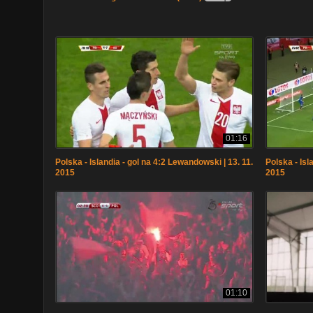
01:16
Polska - Islandia - gol na 4:2 Lewandowski | 13. 11.
Polska - Isl
2015
2015
01:10