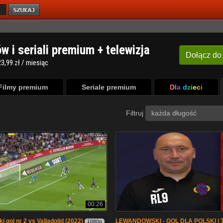
ów i seriali premium + telewizja
Dołącz
do
3,99 zł / miesiąc
Filmy premium
Seriale premium
Dla dzieci
Filtruj
każda długość
00:26
 gol nr 2 vs Valladolid (2022)
LEWANDOWSKI - GOL DLA POLSKI | T
1080p