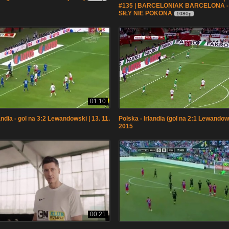
#135 | BARCELONIAK BARCELONA - 
SIŁY NIE POKONA
1080p
01:10
andia - gol na 3:2 Lewandowski | 13. 11.
Polska - Irlandia (gol na 2:1 Lewandows
2015
00:21