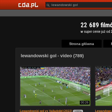
2
2
6
8
9
film
w super cenie już od 2
Strona główna
lewandowski gol
- video (789)
00:26
Lewandowski gol vs Valladolid (2022)
Lewandowski
1080p