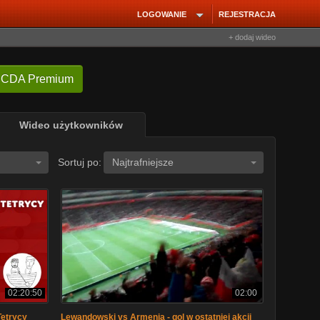
LOGOWANIE
REJESTRACJA
+ dodaj wideo
 CDA Premium
Wideo użytkowników
Sortuj po:
Najtrafniejsze
02:20:50
02:00
etrycy
Lewandowski vs Armenia - gol w ostatniej akcji