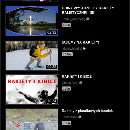
CHINY WYSTRZELIŁY RAKIETY
BALISTYCZNE!!!!!!!!
Lechu_MotoVlog
480p
02:32
IDZIEMY NA RAKIETY!
jaknajwiecej.pl
1080p
09:35
RAKIETY I KIBICE
Chmiel Vlog
720p
10:34
Rakiety z plastikowych butelek
Jacensson
720p