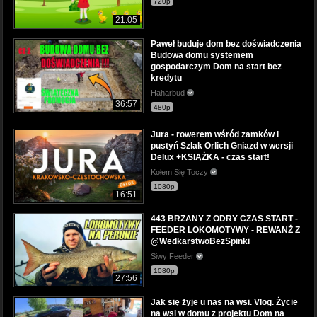
720p
21:05
Paweł buduje dom bez doświadczenia
Budowa domu systemem
gospodarczym Dom na start bez
kredytu
Haharbud
36:57
480p
Jura - rowerem wśród zamków i
pustyń Szlak Orlich Gniazd w wersji
Delux +KSIĄŻKA - czas start!
Kołem Się Toczy
1080p
16:51
443 BRZANY Z ODRY CZAS START -
FEEDER LOKOMOTYWY - REWANŻ Z
@WedkarstwoBezSpinki
Siwy Feeder
1080p
27:56
Jak się żyje u nas na wsi. Vlog. Życie
na wsi w domu z projektu Dom na