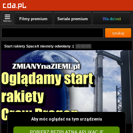
Filmy premium
Seriale premium
Dla dzieci
MENU
szukaj
Start rakiety SpaceX niestety odwołany :(
00:00:05
Aby móc oglądać na tym urządzeniu
POBIERZ BEZPŁATNĄ APLIKACJĘ