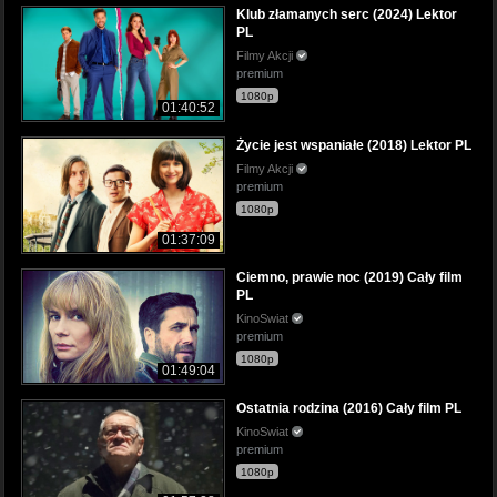
Klub złamanych serc (2024) Lektor
PL
Filmy Akcji
premium
1080p
01:40:52
Życie jest wspaniałe (2018) Lektor PL
Filmy Akcji
premium
1080p
01:37:09
Ciemno, prawie noc (2019) Cały film
PL
KinoSwiat
premium
1080p
01:49:04
Ostatnia rodzina (2016) Cały film PL
KinoSwiat
premium
1080p