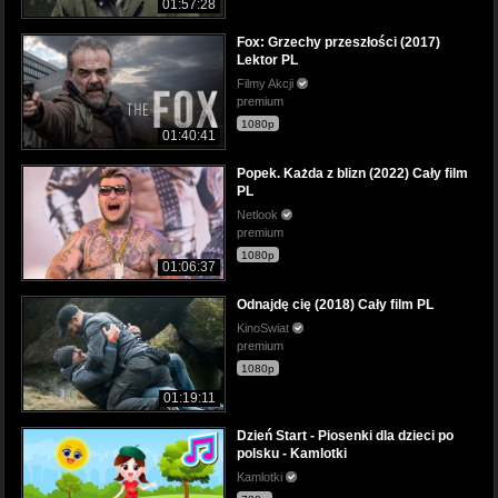
01:57:28
Fox: Grzechy przeszłości (2017)
Lektor PL
Filmy Akcji
premium
1080p
01:40:41
Popek. Każda z blizn (2022) Cały film
PL
Netlook
premium
1080p
01:06:37
Odnajdę cię (2018) Cały film PL
KinoSwiat
premium
1080p
01:19:11
Dzień Start - Piosenki dla dzieci po
polsku - Kamlotki
Kamlotki