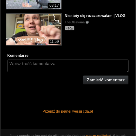
03:17
Niestety się rozczarowałam | VLOG
TheOleskaaa
480p
11:59
Komentarze
Zamieść komentarz
Przejdź do pełnej wersji cda.pl