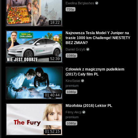
Ewelina Be'glashes
720p
18:22
Najnowsza Tesla Model Y Juniper na
trasie 1000 km Challenge! NIESTETY
BEZ ZMIAN?
Daniel Grzyb
1080p
52:39
Człowiek z magicznym pudełkiem
(2017) Cały film PL
KinoSwiat
premium
1080p
01:40:44
Mizofobia (2016) Lektor PL
Filmy Akcji
premium
1080p
01:52:15