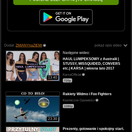
Dodał:
ZMIANYnaZIEMI
pokaż opis video
Następne wideo:
HAUL LUMPEKSOWY z Australii |
STUSSY, MISSQUIDED, CONVERS
etc.| KARSA | wiosna lato 2017
KarsaOfficial
13:40
720p
Rakiety Widmo i Foo Fighters
Kosmiczne Opowieści
1080p
23:30
Prezenty, gotowanie i spokojny start.