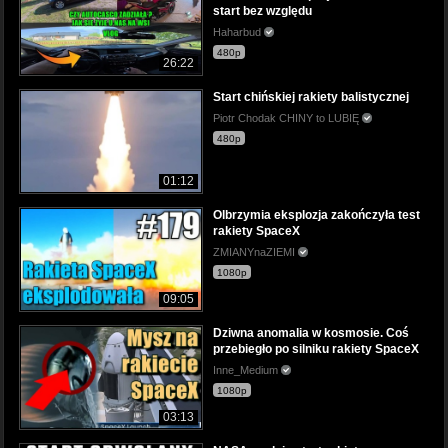
start bez względu
Haharbud
480p
26:22
Start chińskiej rakiety balistycznej
Piotr Chodak CHINY to LUBIĘ
480p
01:12
Olbrzymia eksplozja zakończyła test
rakiety SpaceX
ZMIANYnaZIEMI
1080p
09:05
Dziwna anomalia w kosmosie. Coś
przebiegło po silniku rakiety SpaceX
Inne_Medium
1080p
03:13