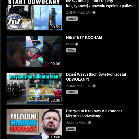
NASA anuluje start rakiety
księżycowej z powodu wycieku paliwa
ZMIANYnaZIEMI
1080p
00:59
NIESTETY KOCHAM
ki tka
480p
00:08
Dzień Wszystkich Świętych został
ODWOŁANY!
ZMIANYnaZIEMI
1080p
03:06
Prezydent Krakowa Aleksander
Miszalski odwołany!
Jeden z Wielu
480p
10:48