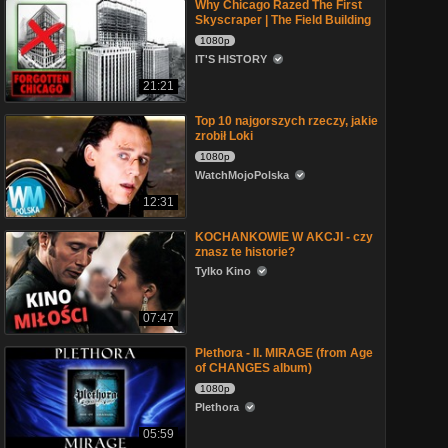
Why Chicago Razed The First
Skyscraper | The Field Building
1080p
IT'S HISTORY
21:21
Top 10 najgorszych rzeczy, jakie
zrobił Loki
1080p
WatchMojoPolska
12:31
KOCHANKOWIE W AKCJI - czy
znasz te historie?
Tylko Kino
07:47
Plethora - II. MIRAGE (from Age
of CHANGES album)
1080p
Plethora
05:59