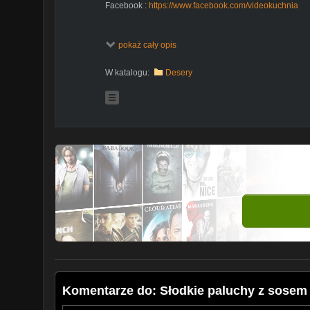
Facebook :
https://www.facebook.com/videokuchnia
pokaż cały opis
W katalogu:
Desery
Komentarze do: Słodkie paluchy z sosem