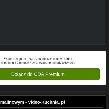
Włącz dostęp do 22689 znakomitych filmów i seriali
w mniej niż 2 minuty! Nowe, wygodne metody aktywacji.
Dołącz do CDA Premium
 malinowym - Video-Kuchnia. pl