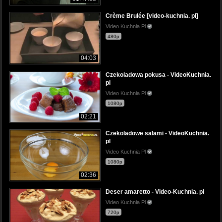
Crème Brulée [video-kuchnia. pl]
Video Kuchnia Pl
480p
04:03
Czekoladowa pokusa - VideoKuchnia.
pl
Video Kuchnia Pl
1080p
02:21
Czekoladowe salami - VideoKuchnia.
pl
Video Kuchnia Pl
1080p
02:36
Deser amaretto - Video-Kuchnia. pl
Video Kuchnia Pl
720p