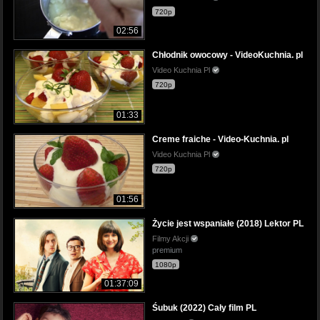
720p
02:56
Chłodnik owocowy - VideoKuchnia. pl
Video Kuchnia Pl
720p
01:33
Creme fraiche - Video-Kuchnia. pl
Video Kuchnia Pl
720p
01:56
Życie jest wspaniałe (2018) Lektor PL
Filmy Akcji
premium
1080p
01:37:09
Śubuk (2022) Cały film PL