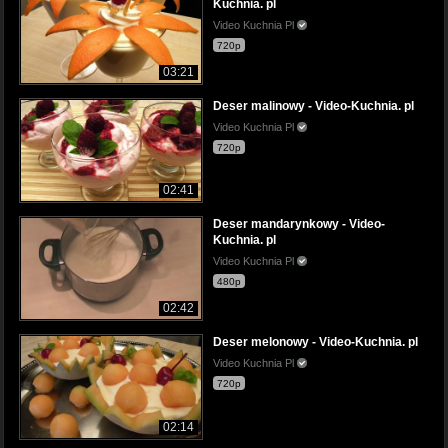
Kuchnia. pl
Video Kuchnia Pl
720p
03:21
Deser malinowy - Video-Kuchnia. pl
Video Kuchnia Pl
720p
02:41
Deser mandarynkowy - Video-
Kuchnia. pl
Video Kuchnia Pl
480p
02:42
Deser melonowy - Video-Kuchnia. pl
Video Kuchnia Pl
720p
02:14