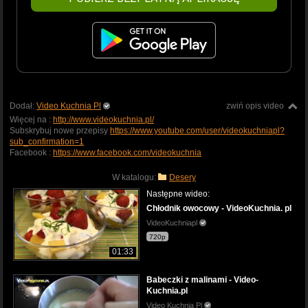
Dodał:
Video Kuchnia Pl
zwiń opis video
Więcej na :
http://www.videokuchnia.pl/
Subskrybuj nowe przepisy
https://www.youtube.com/user/videokuchniapl?
sub_confirmation=1
Facebook :
https://www.facebook.com/videokuchnia
W katalogu:
Desery
Następne wideo:
Chłodnik owocowy - VideoKuchnia. pl
VideoKuchniapl
720p
01:33
Babeczki z malinami - Video-
Kuchnia.pl
Video Kuchnia Pl