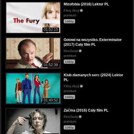
Mizofobia (2016) Lektor PL
Filmy Akcji
premium
1080p
01:52:15
Gotowi na wszystko. Exterminator
(2017) Cały film PL
KinoSwiat
premium
1080p
01:52:39
Klub złamanych serc (2024) Lektor
PL
Filmy Akcji
premium
1080p
01:40:52
Zaćma (2016) Cały film PL
KinoSwiat
premium
1080p