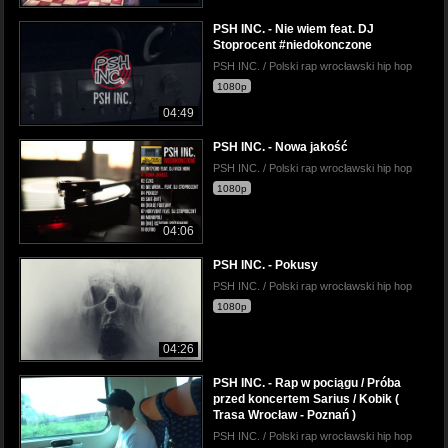
PSH INC. - Nie wiem feat. DJ
Stoprocent #niedokonczone
PSH INC. / Polski rap wrocławski hip hop
1080p
04:49
PSH INC. - Nowa jakość
PSH INC. / Polski rap wrocławski hip hop
1080p
04:06
PSH INC. - Pokusy
PSH INC. / Polski rap wrocławski hip hop
1080p
04:26
PSH INC. - Rap w pociągu / Próba
przed koncertem Sarius / Kobik (
Trasa Wrocław - Poznań )
PSH INC. / Polski rap wrocławski hip hop