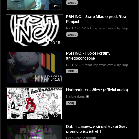
1080p
03:42
PSH INC. - Stare Miasto prod. Riza
Penjoel
PSH INC. / Polski rap wrocławski hip hop
1080p
03:15
PSH INC. - [Koło] Fortuny
#niedokonczone
PSH INC. / Polski rap wrocławski hip hop
1080p
04:18
Hatbreakers - Wiesz (official audio)
Hatbreakers
720p
03:21
Dąb - najnowszy singiel Łysej Góry -
premiera już jutro!!!
LysaGoraZespol