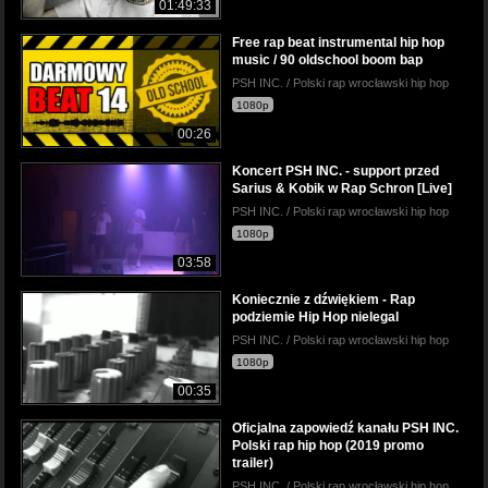
01:49:33
Free rap beat instrumental hip hop
music / 90 oldschool boom bap
PSH INC. / Polski rap wrocławski hip hop
1080p
00:26
Koncert PSH INC. - support przed
Sarius & Kobik w Rap Schron [Live]
PSH INC. / Polski rap wrocławski hip hop
1080p
03:58
Koniecznie z dźwiękiem - Rap
podziemie Hip Hop nielegal
PSH INC. / Polski rap wrocławski hip hop
1080p
00:35
Oficjalna zapowiedź kanału PSH INC.
Polski rap hip hop (2019 promo
trailer)
PSH INC. / Polski rap wrocławski hip hop