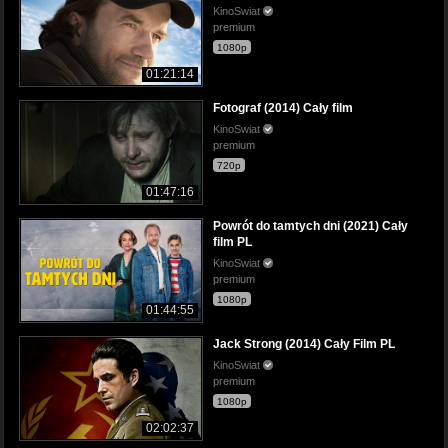
KinoSwiat
premium
1080p
01:21:14
Fotograf (2014) Cały film
KinoSwiat
premium
720p
01:47:16
Powrót do tamtych dni (2021) Cały
film PL
KinoSwiat
premium
1080p
01:44:55
Jack Strong (2014) Cały Film PL
KinoSwiat
premium
1080p
02:02:37