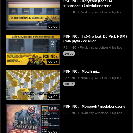
PSH INC. - Horyzont (feat. DJ
stoprocent) #niedokonczone
PSH INC. / Polski rap wrocławski hip hop
05:00
PSH INC. - Int(y)ro feat. DJ Vick HDM /
Cała płyta - odsłuch
PSH INC. / Polski rap wrocławski hip hop
1080p
00:57
PSH INC. - Mówili mi...
PSH INC. / Polski rap wrocławski hip hop
1080p
02:44
PSH INC. - Monopoli #niedokonczone
PSH INC. / Polski rap wrocławski hip hop
05:09