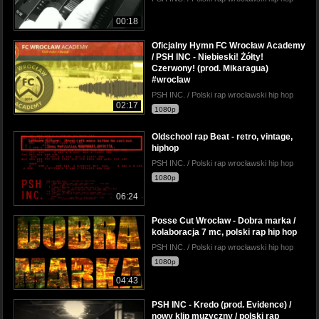
00:18
Oficjalny Hymn FC Wrocław Academy
/ PSH INC - Niebieski! Żółty!
Czerwony! (prod. Mikaragua)
#wroclaw
PSH INC. / Polski rap wrocławski hip hop
02:17
1080p
Oldschool rap Beat - retro, vintage,
hiphop
PSH INC. / Polski rap wrocławski hip hop
1080p
06:24
Posse Cut Wrocław - Dobra marka /
kolaboracja 7 mc, polski rap hip hop
PSH INC. / Polski rap wrocławski hip hop
1080p
04:43
PSH INC - Kredo (prod. Evidence) /
nowy klip muzyczny / polski rap