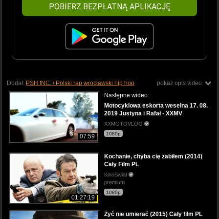
POBIERZ BEZPŁATNĄ APLIKACJĘ
Dodał:
PSH INC. / Polski rap wrocławski hip hop
pokaż opis video
Następne wideo:
Motocyklowa eskorta weselna 17. 08.
2019 Justyna i Rafał - XXMV
XXMOTOVLOG
1080p
07:59
Kochanie, chyba cię zabiłem (2014)
Cały Film PL
KinoSwiat
premium
1080p
01:27:19
Żyć nie umierać (2015) Cały film PL