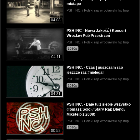
mixtape
PSH INC. / Polski rap wrocławski hip hop
04:08
PSH INC - Nowa Jakość / Koncert
Wrocław Pub Przestrzeń
PSH INC. / Polski rap wrocławski hip hop
1080p
04:11
PSH INC. - Czas | puszczam rap
jeszcze raz #nielegal
PSH INC. / Polski rap wrocławski hip hop
1080p
04:31
PSH INC. - Daje tu z siebie wszystko
(Tomasz Solo) / Stary Rap Blend /
Mikstejp z 2008)
PSH INC. / Polski rap wrocławski hip hop
1080p
00:52