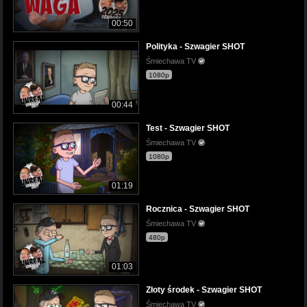
00:50
Polityka - Szwagier SHOT
Śmiechawa TV
1080p
00:44
Test - Szwagier SHOT
Śmiechawa TV
1080p
01:19
Rocznica - Szwagier SHOT
Śmiechawa TV
480p
01:03
Złoty środek - Szwagier SHOT
Śmiechawa TV