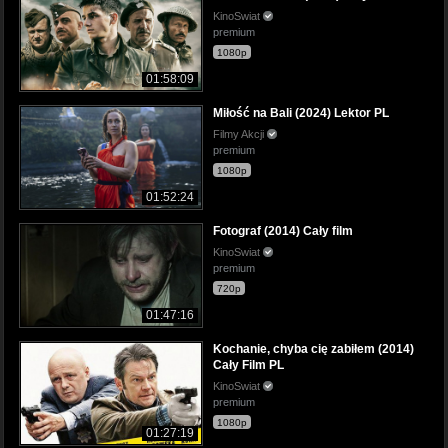
KinoSwiat
premium
1080p
01:58:09
Miłość na Bali (2024) Lektor PL
Filmy Akcji
premium
1080p
01:52:24
Fotograf (2014) Cały film
KinoSwiat
premium
720p
01:47:16
Kochanie, chyba cię zabiłem (2014)
Cały Film PL
KinoSwiat
premium
1080p
01:27:19