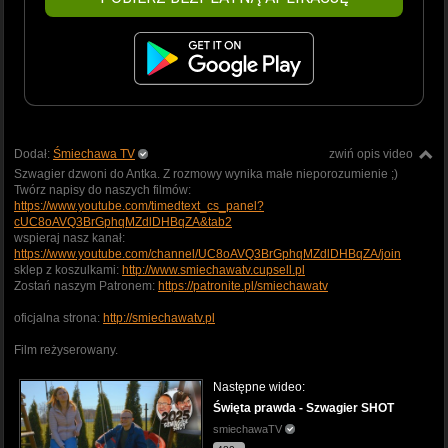
Dodał:
Śmiechawa TV
zwiń opis video
Szwagier dzwoni do Antka. Z rozmowy wynika małe nieporozumienie ;)
Twórz napisy do naszych filmów:
https://www.youtube.com/timedtext_cs_panel?
cUC8oAVQ3BrGphqMZdlDHBqZA&tab2
wspieraj nasz kanał:
https://www.youtube.com/channel/UC8oAVQ3BrGphqMZdlDHBqZA/join
sklep z koszulkami:
http://www.smiechawatv.cupsell.pl
Zostań naszym Patronem:
https://patronite.pl/smiechawatv
oficjalna strona:
http://smiechawatv.pl
Film reżyserowany.
Następne wideo:
Święta prawda - Szwagier SHOT
smiechawaTV