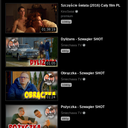
Szczęście świata (2016) Cały film PL
KinoSwiat
premium
1080p
01:38:19
Dyliżans - Szwagier SHOT
Śmiechawa TV
480p
01:05
Obrączka - Szwagier SHOT
Śmiechawa TV
1080p
01:24
Pożyczka - Szwagier SHOT
Śmiechawa TV
480p