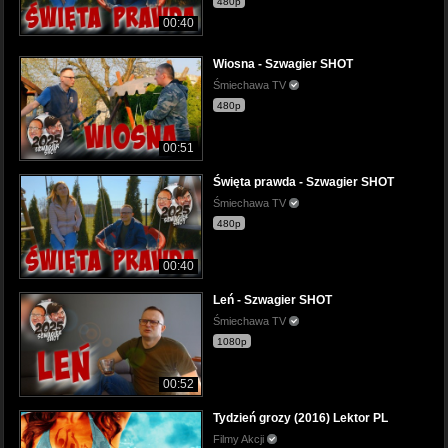
480p
00:40
Wiosna - Szwagier SHOT
Śmiechawa TV
480p
00:51
Święta prawda - Szwagier SHOT
Śmiechawa TV
480p
00:40
Leń - Szwagier SHOT
Śmiechawa TV
1080p
00:52
Tydzień grozy (2016) Lektor PL
Filmy Akcji