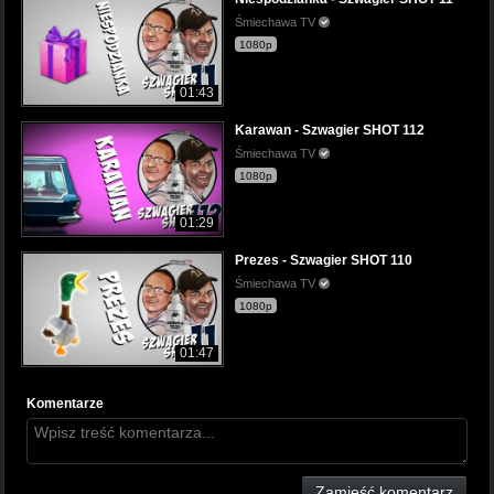
Śmiechawa TV
1080p
01:43
Karawan - Szwagier SHOT 112
Śmiechawa TV
1080p
01:29
Prezes - Szwagier SHOT 110
Śmiechawa TV
1080p
01:47
Komentarze
Zamieść komentarz