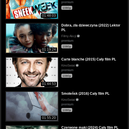
premium
1080p
01:48:03
Dobra, zła dziewczyna (2022) Lektor
PL
Filmy Akcji
premium
1080p
01:19:24
Carte blanche (2015) Cały film PL
KinoSwiat
premium
1080p
01:44:53
Smoleńsk (2016) Cały film PL
KinoSwiat
premium
1080p
01:55:20
Czerwone maki (2024) Cały film PL