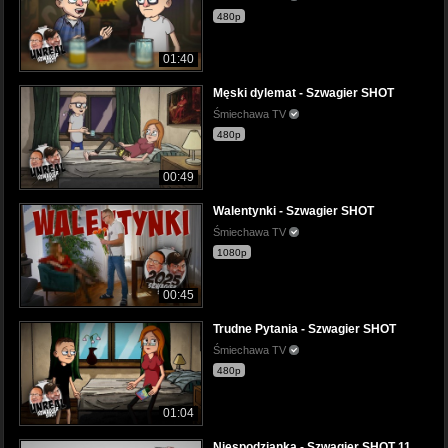
480p
01:40
Męski dylemat - Szwagier SHOT
Śmiechawa TV
480p
00:49
Walentynki - Szwagier SHOT
Śmiechawa TV
1080p
00:45
Trudne Pytania - Szwagier SHOT
Śmiechawa TV
480p
01:04
Niespodzianka - Szwagier SHOT 11