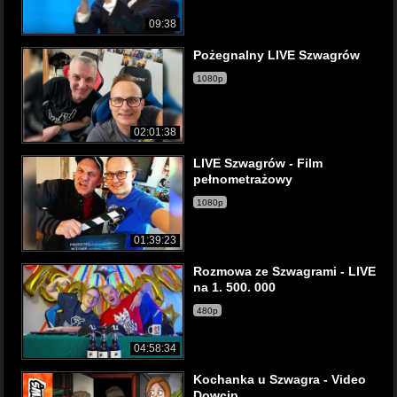
09:38
Pożegnalny LIVE Szwagrów
1080p
02:01:38
LIVE Szwagrów - Film
pełnometrażowy
1080p
01:39:23
Rozmowa ze Szwagrami - LIVE
na 1. 500. 000
480p
04:58:34
Kochanka u Szwagra - Video
Dowcip