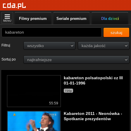
Filmy premium
Seriale premium
Dla dzieci
MENU
szukaj
Filtruj
Sortuj po
kabareton polsatopolski cz III
01-01-1996
720p
55:59
Kabareton 2011 - Neonówka -
Spotkanie prezydentów