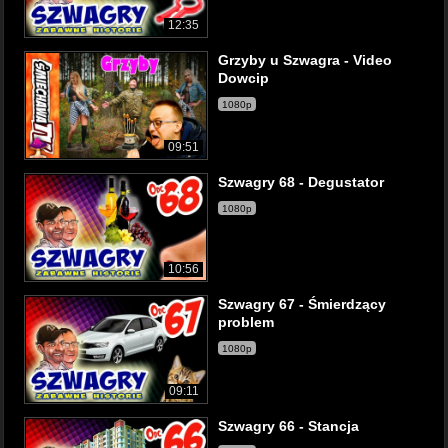
12:35
Grzyby u Szwagra - Video
Dowcip
1080p
09:51
Szwagry 68 - Degustator
1080p
10:56
Szwagry 67 - Śmierdzący
problem
1080p
09:11
Szwagry 66 - Stancja