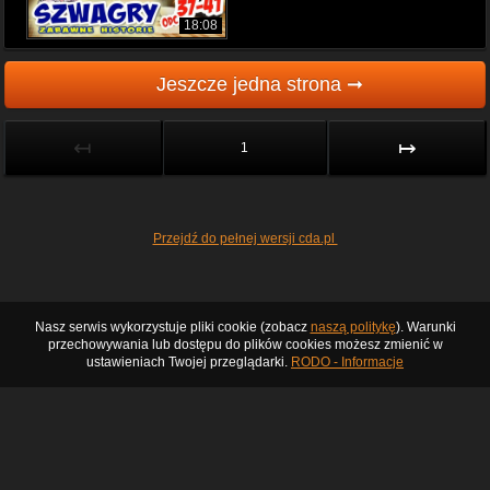
18:08
Jeszcze jedna strona ➞
↤
↦
1
Przejdź do pełnej wersji cda.pl
Nasz serwis wykorzystuje pliki cookie (zobacz
naszą politykę
). Warunki
przechowywania lub dostępu do plików cookies możesz zmienić w
ustawieniach Twojej przeglądarki.
RODO - Informacje