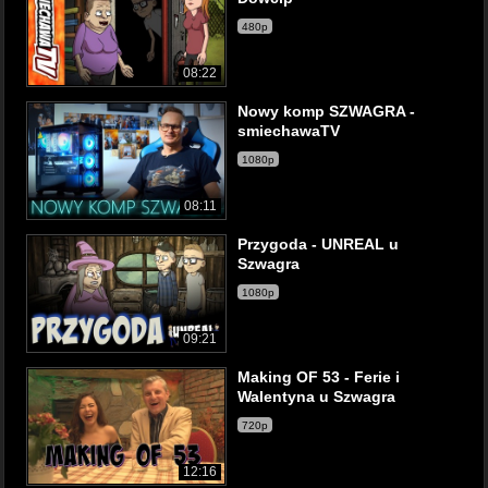
480p
08:22
Nowy komp SZWAGRA -
smiechawaTV
1080p
08:11
Przygoda - UNREAL u
Szwagra
1080p
09:21
Making OF 53 - Ferie i
Walentyna u Szwagra
720p
12:16