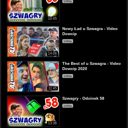
1080p
10:45
Nowy Ład u Szwagra - Video
Dowcip
1080p
14:06
The Best of u Szwagra - Video
Dowcip 2020
1080p
11:45
Szwagry - Odcinek 58
1080p
13:36