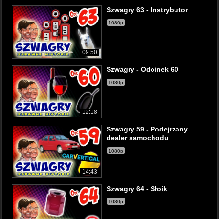
Szwagry 63 - Instrybutor
1080p
09:50
Szwagry - Odcinek 60
1080p
12:18
Szwagry 59 - Podejrzany
dealer samochodu
1080p
14:43
Szwagry 64 - Słoik
1080p