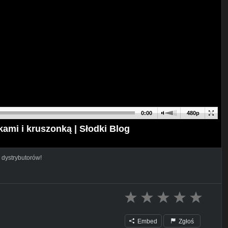
0:00
480p
ami i kruszonką | Słodki Blog
 dystrybutorów!
Embed
Zgłoś