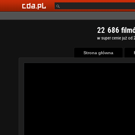
2
2
6
8
6
film
w super cenie już od 2
Strona główna