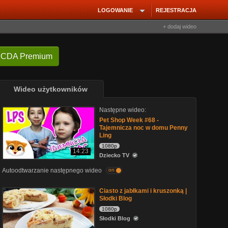
LOGOWANIE
REJESTRACJA
+ dodaj wideo
 CDA Premium
Wideo użytkowników
Następne wideo:
Pet Shop Week #68 -
Tajemnicza noc w domu Penny
Ling
1080p
14:23
Dziecko TV
Autoodtwarzanie następnego wideo
on
Ciasto z jabłkami i kruszonką |
Słodki Blog
1080p
Słodki Blog