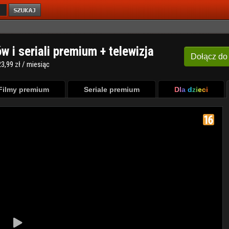
ów i seriali premium + telewizja
Dołącz
do
3,99 zł / miesiąc
Filmy premium
Seriale premium
Dla dzieci