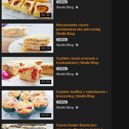
1080p
Słodki Blog
04:30
Niesamowite ciasto
przekładane bez pieczenia|
Słodki Blog
1080p
Słodki Blog
04:28
Szybkie ciasto ucierane z
truskawkami | Słodki Blog
1080p
Słodki Blog
04:04
Szybkie muffiny z rabarbarem i
kruszonką | Słodki Blog
1080p
Słodki Blog
03:07
Ciasto Kinder Bueno bez