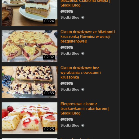
pieczenia. Ciasto na święta |
Słodki Blog
1080p
Słodki Blog
03:24
Ciasto drożdżowe ze śliwkami i
kruszonką Również w wersji
bezglutenowej!
1080p
Słodki Blog
02:32
Ciasto drożdżowe bez
wyrabiania z owocami i
kruszonką
1080p
Słodki Blog
03:55
Ekspresowe ciasto z
truskawkami i rabarbarem |
Słodki Blog
1080p
Słodki Blog
02:25