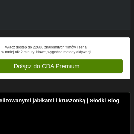
Włącz dostęp do 22686 znakomitych filmów i seriali
w mniej niż 2 minuty! Nowe, wygodne metody aktywacji.
Dołącz do CDA Premium
lizowanymi jabłkami i kruszonką | Słodki Blog