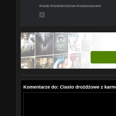
#ciasto #ciastodrożdżowe #ciastozowocami
Komentarze do: Ciasto drożdżowe z karme