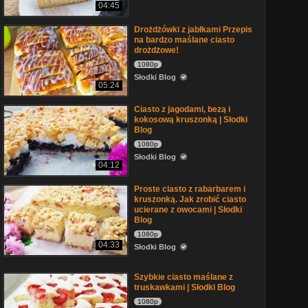
04:45
Drożdżówki z jabłkami Przepis
na bardzo maślane ciasto
drożdżowe!
1080p
Słodki Blog
05:24
Ciasto z jagodami, bezą i
kokosową kruszonką | Słodki
Blog
1080p
Słodki Blog
04:12
Proste ciasto z rabarbarem i
kruszonką. Jak zrobić ciasto
ucierane z owocami | Słodki
Blog
1080p
04:33
Słodki Blog
Szybkie ciasto maślane z
truskawkami | Słodki Blog
1080p