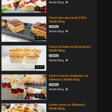
Słodki Blog
02:59
Ciasto bez pieczenia 3 Bit |
Słodki Blog
1080p
Słodki Blog
05:10
Ciasto krówka na biszkopcie |
Słodki Blog
1080p
Słodki Blog
04:47
Ciasto kruche skubaniec ze
śliwkami | Słodki Blog
1080p
Słodki Blog
06:02
Łatwe ciasto ze śliwkami |
Słodki Blog