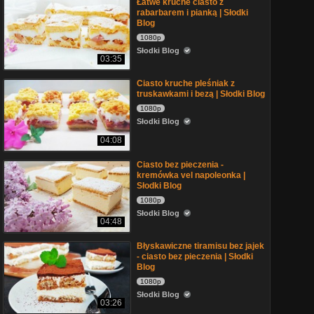
Łatwe kruche ciasto z
rabarbarem i pianką | Słodki
Blog
1080p
Słodki Blog
03:35
Ciasto kruche pleśniak z
truskawkami i bezą | Słodki Blog
1080p
Słodki Blog
04:08
Ciasto bez pieczenia -
kremówka vel napoleonka |
Słodki Blog
1080p
Słodki Blog
04:48
Błyskawiczne tiramisu bez jajek
- ciasto bez pieczenia | Słodki
Blog
1080p
Słodki Blog
03:26