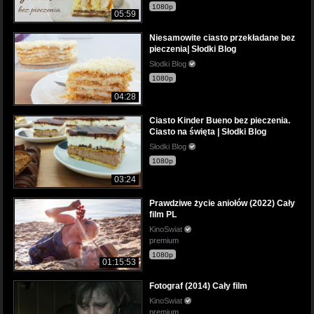
1080p
05:59
Niesamowite ciasto przekładane bez
pieczenia| Słodki Blog
Słodki Blog
1080p
04:28
Ciasto Kinder Bueno bez pieczenia.
Ciasto na święta | Słodki Blog
Słodki Blog
1080p
03:24
Prawdziwe życie aniołów (2022) Cały
film PL
KinoSwiat
premium
1080p
01:15:53
Fotograf (2014) Cały film
KinoSwiat
premium