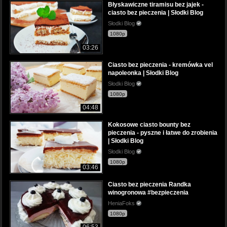
Błyskawiczne tiramisu bez jajek -
ciasto bez pieczenia | Słodki Blog
Słodki Blog
1080p
03:26
Ciasto bez pieczenia - kremówka vel
napoleonka | Słodki Blog
Słodki Blog
1080p
04:48
Kokosowe ciasto bounty bez
pieczenia - pyszne i łatwe do zrobienia
| Słodki Blog
Słodki Blog
1080p
03:46
Ciasto bez pieczenia Randka
winogronowa #bezpieczenia
HeniaFoks
1080p