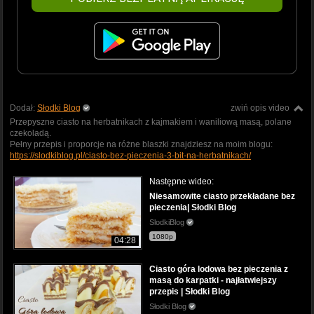
Dodał:
Słodki Blog
zwiń opis video
Przepyszne ciasto na herbatnikach z kajmakiem i waniliową masą, polane
czekoladą.
Pełny przepis i proporcje na różne blaszki znajdziesz na moim blogu:
https://slodkiblog.pl/ciasto-bez-pieczenia-3-bit-na-herbatnikach/
Następne wideo:
Niesamowite ciasto przekładane bez
pieczenia| Słodki Blog
SlodkiBlog
1080p
04:28
Ciasto góra lodowa bez pieczenia z
masą do karpatki - najłatwiejszy
przepis | Słodki Blog
Słodki Blog