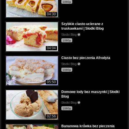
1080p
04:30
Szybkie ciasto ucierane z
truskawkami | Słodki Blog
Słodki Blog
1080p
04:04
Ciasto bez pieczenia Afrodyta
Słodki Blog
1080p
05:50
Domowe lody bez maszynki | Słodki
Blog
Słodki Blog
1080p
02:56
Bananowa krówka bez pieczenia