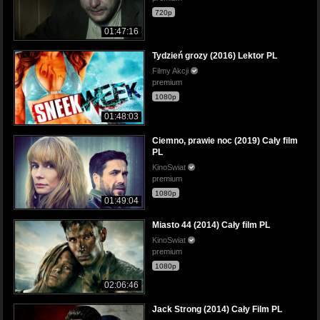
720p
01:47:16
Tydzień grozy (2016) Lektor PL
Filmy Akcji
premium
1080p
01:48:03
Ciemno, prawie noc (2019) Cały film
PL
KinoSwiat
premium
1080p
01:49:04
Miasto 44 (2014) Cały film PL
KinoSwiat
premium
1080p
02:06:46
Jack Strong (2014) Cały Film PL