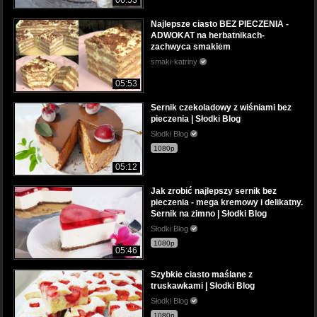
06:53
Najlepsze ciasto BEZ PIECZENIA -
ADWOKAT na herbatnikach-
zachwyca smakiem
smaki-katriny
05:53
Sernik czekoladowy z wiśniami bez
pieczenia | Słodki Blog
Słodki Blog
1080p
05:12
Jak zrobić najlepszy sernik bez
pieczenia - mega kremowy i delikatny.
Sernik na zimno | Słodki Blog
Słodki Blog
1080p
05:46
Szybkie ciasto maślane z
truskawkami | Słodki Blog
Słodki Blog
1080p