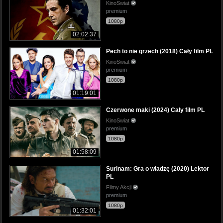
KinoSwiat
premium
1080p
02:02:37
Pech to nie grzech (2018) Cały film PL
KinoSwiat
premium
1080p
01:19:01
Czerwone maki (2024) Cały film PL
KinoSwiat
premium
1080p
01:58:09
Surinam: Gra o władzę (2020) Lektor
PL
Filmy Akcji
premium
1080p
01:32:01