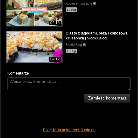
KobieceInspiracje
1080p
02:15
Ciasto z jagodami, bezą i kokosową
kruszonką | Słodki Blog
Słodki Blog
1080p
04:12
Komentarze
Zamieść komentarz
Przejdź do pełnej wersji cda.pl