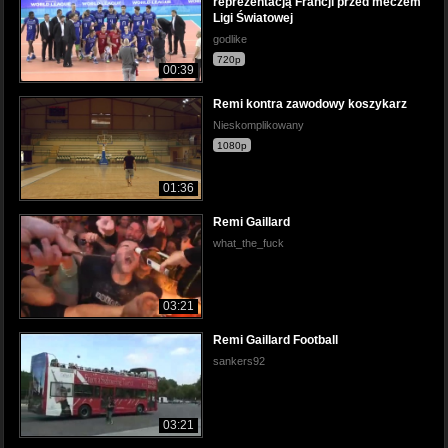
reprezentacją Francji przed meczem
Ligi Światowej
godlike
720p
00:39
Remi kontra zawodowy koszykarz
Nieskomplikowany
1080p
01:36
Remi Gaillard
what_the_fuck
03:21
Remi Gaillard Football
sankers92
03:21