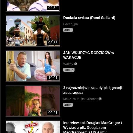
02:34
Dookoła świata (Remi Gaillard)
Green_pal
480p
05:33
JAK WKURZYĆ RODZICÓW w
WAKACJE
Waksy
1080p
10:01
3 najważniejsze zasady pielęgnacji
asparagusa!
Make Your Life Greener
480p
00:21
Interview col. Douglas MacGregor /
Wywiad z płk. Douglasem
MacGregorem z US Army