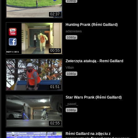
1080p
02:37
Hunting Prank (Rémi Gaillard)
adaswawa
1080p
00:55
Zwierzęta atakują - Remi Gaillard
Villain
1080p
01:51
Star Wars Prank (Rémi Gaillard)
_pawel_
1080p
02:55
Rémi Gaillard na zdjęciu z