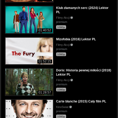
Klub złamanych serc (2024) Lektor
PL
Filmy Akcji
premium
1080p
01:40:52
Mizofobia (2016) Lektor PL
Filmy Akcji
premium
1080p
01:52:15
Doris: Historia pewnej miłości (2018)
Lektor PL
Filmy Akcji
premium
1080p
01:28:57
Carte blanche (2015) Cały film PL
KinoSwiat
premium
1080p