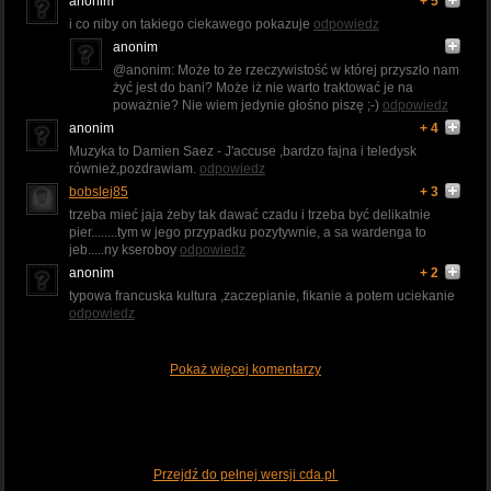
anonim
+ 5
i co niby on takiego ciekawego pokazuje
odpowiedz
anonim
@anonim: Może to że rzeczywistość w której przyszło nam
żyć jest do bani? Może iż nie warto traktować je na
poważnie? Nie wiem jedynie głośno piszę ;-)
odpowiedz
anonim
+ 4
Muzyka to Damien Saez - J'accuse ,bardzo fajna i teledysk
również,pozdrawiam.
odpowiedz
bobslej85
+ 3
trzeba mieć jaja żeby tak dawać czadu i trzeba być delikatnie
pier........tym w jego przypadku pozytywnie, a sa wardenga to
jeb.....ny kseroboy
odpowiedz
anonim
+ 2
typowa francuska kultura ,zaczepianie, fikanie a potem uciekanie
odpowiedz
Pokaż więcej komentarzy
Przejdź do pełnej wersji cda.pl