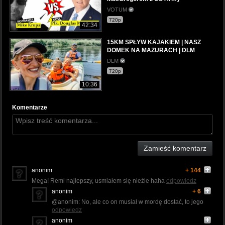
VOTUM
720p
42:34
15KM SPŁYW KAJAKIEM | NASZ
DOMEK NA MAZURACH | DLM
DLM
720p
10:36
Komentarze
Zamieść komentarz
anonim
+ 144
Mega! Remi najlepszy, usmiałem się nieźle haha
odpowiedz
anonim
+ 6
@anonim: No, ale co on musiał w mordę dostać, to jego
odpowiedz
anonim