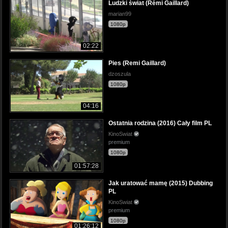
Ludzki świat (Rémi Gaillard)
marian99
1080p
02:22
Pies (Remi Gaillard)
dzoszula
1080p
04:16
Ostatnia rodzina (2016) Cały film PL
KinoSwiat
premium
1080p
01:57:28
Jak uratować mamę (2015) Dubbing
PL
KinoSwiat
premium
1080p
01:26:12