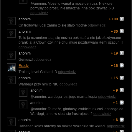
@anonim: Może to wariat a może geniusz. Niektóre
pomysły po prostu niesmaczne inne boki zrywać. ;-D
odpowiedz
anonim
+ 100
On trollował ludzi zanim to się stało modne
odpowiedz
anonim
+ 30
To to ja rozumiem tutaj się można pośmiać a nie jakieś zdymane
pranki al a Clown czy inne chuj muje pozdrawiam Remi szacun !!!
odpowiedz
anonim
+ 19
Geniusz!
odpowiedz
Exody
+ 15
Trolling level Gaillard :D
odpowiedz
anonim
+ 15
Wardęga przy nim to NIC
odpowiedz
anonim
+ 9
@anonim: wardega jest jego marna kopia
odpowiedz
anonim
+ 1
@anonim: To może, gimbusy, zrobicie tak coś lepszego od
Wardęgi, a nie w sieci się frustrujecie ?
odpowiedz
anonim
+ 6
Hahahah koles obrotny na maksa wszedzie sie wkreci.
odpowiedz