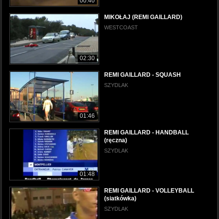
00:40
MIKOŁAJ (REMI GAILLARD)
WESTCOAST
02:30
REMI GAILLARD - SQUASH
SZYDLAK
01:46
REMI GAILLARD - HANDBALL
(ręczna)
SZYDLAK
01:48
REMI GAILLARD - VOLLEYBALL
(siatkówka)
SZYDLAK