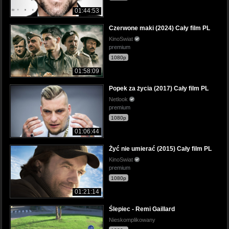
01:44:53
Czerwone maki (2024) Cały film PL
KinoSwiat
premium
1080p
01:58:09
Popek za życia (2017) Cały film PL
Netlook
premium
1080p
01:06:44
Żyć nie umierać (2015) Cały film PL
KinoSwiat
premium
1080p
01:21:14
Ślepiec - Remi Gaillard
Nieskomplikowany