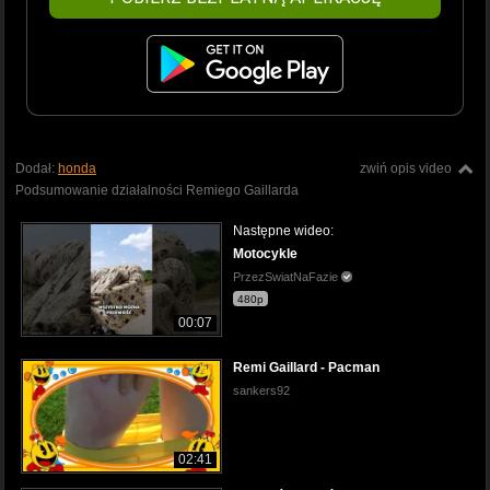
Dodał:
honda
zwiń opis video
Podsumowanie działalności Remiego Gaillarda
Następne wideo:
Motocykle
PrzezSwiatNaFazie
480p
00:07
Remi Gaillard - Pacman
sankers92
02:41