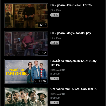
Elek gitara - Dla Ciebie / For You
Elek Gitara
1080p
06:57
Elek gitara - dogs- sobaki- psy
Elek Gitara
1080p
01:02
Powrót do tamtych dni (2021) Cały
film PL
KinoSwiat
premium
1080p
01:44:55
Czerwone maki (2024) Cały film PL
KinoSwiat
premium
1080p