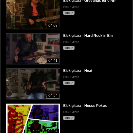
Elek gitara - Greetings for 0 Rh-
Elek Gitara
1080p
04:03
Elek gitara - Hard Rock in Em
Elek Gitara
1080p
04:41
Elek gitara - Heat
Elek Gitara
1080p
04:54
Elek gitara - Hocus Pokus
Elek Gitara
1080p
02:24