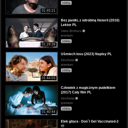
1080p
01:45:21
Bez paniki, z odrobiną histerii (2016)
Lektor PL
Video Brothers
premium
1080p
01:29:39
Uśmiech losu (2023) Napisy PL
KinoSwiat
premium
1080p
01:44:03
Człowiek z magicznym pudełkiem
(2017) Cały film PL
KinoSwiat
premium
1080p
01:40:44
Elek gitara - Don`t Get Vaccinated-2
!!!