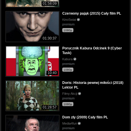
01:58:09
Czerwony pająk (2015) Cały film PL
KinoSwiat
premium
1080p
01:30:37
Porucznik Kabura Odcinek 9 (Cyber
Tusk)
Kabura
premium
1080p
10:40
Doris: Historia pewnej miłości (2018)
Lektor PL
Filmy Akcji
premium
1080p
01:28:57
Dom zły (2009) Cały film PL
Media4fun
premium