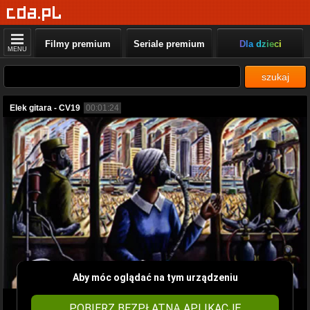
Filmy premium
Seriale premium
Dla dzieci
MENU
szukaj
Elek gitara - CV19
00:01:24
Aby móc oglądać na tym urządzeniu
POBIERZ BEZPŁATNĄ APLIKACJĘ