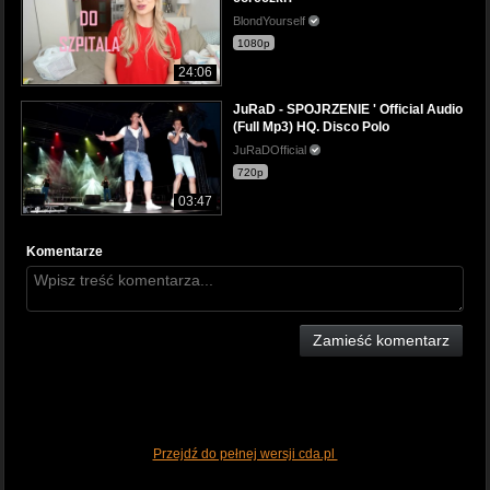
BlondYourself
1080p
24:06
JuRaD - SPOJRZENIE ' Official Audio
(Full Mp3) HQ. Disco Polo
JuRaDOfficial
720p
03:47
Komentarze
Zamieść komentarz
Przejdź do pełnej wersji cda.pl