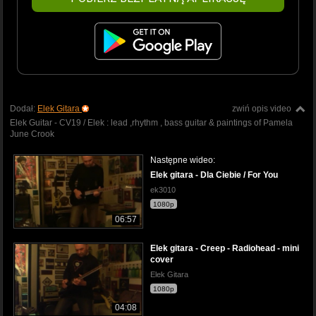
Dodał:
Elek Gitara
zwiń opis video
Elek Guitar - CV19 / Elek : lead ,rhythm , bass guitar & paintings of Pamela
June Crook
Następne wideo:
Elek gitara - Dla Ciebie / For You
ek3010
1080p
06:57
Elek gitara - Creep - Radiohead - mini
cover
Elek Gitara
1080p
04:08