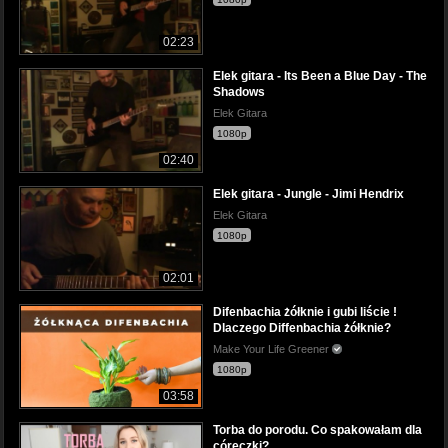
02:23
Elek gitara - Its Been a Blue Day - The
Shadows
Elek Gitara
1080p
02:40
Elek gitara - Jungle - Jimi Hendrix
Elek Gitara
1080p
02:01
Difenbachia żółknie i gubi liście !
Dlaczego Diffenbachia żółknie?
Make Your Life Greener
1080p
03:58
Torba do porodu. Co spakowałam dla
córeczki?