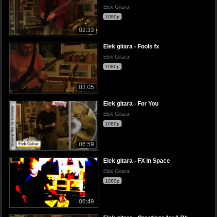
Elek Gitara
1080p
02:33
Elek gitara - Fools fx
Elek Gitara
1080p
03:05
Elek gitara - For You
Elek Gitara
1080p
06:59
Elek gitara - FX In Space
Elek Gitara
1080p
06:49