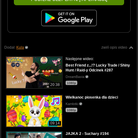
Dodał:
Kula
zwiń opis video
Następne wideo:
Best Friend z...!? Lucky Trade / Shiny
Hunt / Raid-y Odcinek #287
DreamBasta
1080p
20:38
Wielkanoc piosenka dla dzieci
Kamlotki
1080p
09:14
JAJKA 2 - Suchary #194