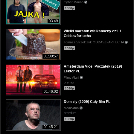
Cyber Marian
1080p
03:49
Wielki maraton wielkanocny cz1. /
Oddaszfartucha
Tomasz Strzelczyk ODDASZFARTUCHA
1080p
01:30:57
Amsterdam Vice: Początek (2019)
Lektor PL
Filmy Akcji
premium
1080p
01:46:02
Dom zły (2009) Cały film PL
Media4fun
premium
1080p
01:45:21