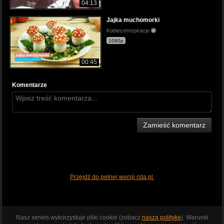
04:13
Jajka muchomorki
KobieceInspiracje
1080p
00:45
Komentarze
Zamieść komentarz
Przejdź do pełnej wersji cda.pl
Nasz serwis wykorzystuje pliki cookie (zobacz
naszą politykę
). Warunki