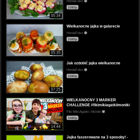
HeniaFoks
1080p
05:34
Wielkanocne jajka w galarecie
HeniaFoks
1080p
05:35
Jak ozdobić jajka wielkanocne
HeniaFoks
1080p
07:25
WIELKANOCNY 3 MARKER
CHALLENGE #fikimikiagatkiimoniki
Fiki Miki Agatki i Moniki
1080p
14:44
Jajka faszerowane na 3 sposoby! -