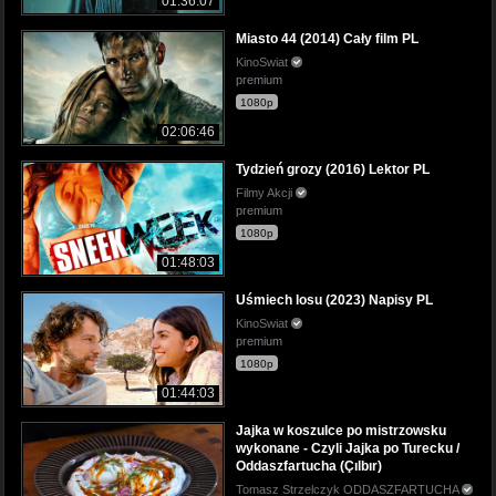
01:36:07
Miasto 44 (2014) Cały film PL
KinoSwiat
premium
1080p
02:06:46
Tydzień grozy (2016) Lektor PL
Filmy Akcji
premium
1080p
01:48:03
Uśmiech losu (2023) Napisy PL
KinoSwiat
premium
1080p
01:44:03
Jajka w koszulce po mistrzowsku
wykonane - Czyli Jajka po Turecku /
Oddaszfartucha (Çılbır)
Tomasz Strzelczyk ODDASZFARTUCHA