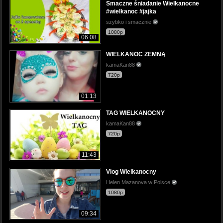
Smaczne śniadanie Wielkanocne
#wielkanoc #jajka
szybko i smacznie
1080p
06:08
WIELKANOC ZEMNĄ
kamaKan88
720p
01:13
TAG WIELKANOCNY
kamaKan88
720p
11:43
Vlog Wielkanocny
Helen Mazanova w Polsce
1080p
09:34