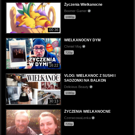
Życzenia Wielkanocne
Boomer Gamer
1080p
00:36
WIELKANOCNY DYM
Chmiel Vlog
720p
16:22
VLOG: WIELKANOC Z SUSHI I
SADZONKI NA BALKON
Delicious Beauty
1080p
30:13
ŻYCZENIA WIELKANOCNE
CzerwcowaLenka
720p