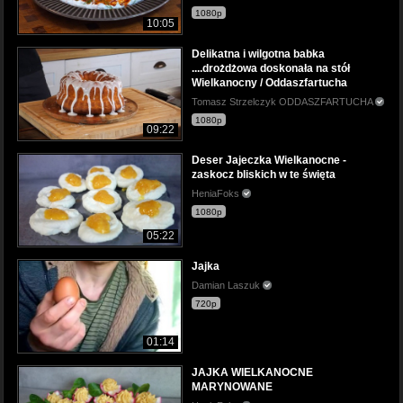
1080p
10:05
Delikatna i wilgotna babka
....drożdżowa doskonała na stół
Wielkanocny / Oddaszfartucha
Tomasz Strzelczyk ODDASZFARTUCHA
1080p
09:22
Deser Jajeczka Wielkanocne -
zaskocz bliskich w te święta
HeniaFoks
1080p
05:22
Jajka
Damian Laszuk
720p
01:14
JAJKA WIELKANOCNE
MARYNOWANE