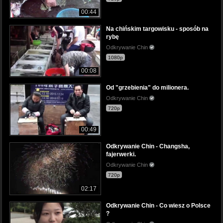
00:44
Na chińskim targowisku - sposób na
rybę
Odkrywanie Chin
1080p
00:08
Od "grzebienia" do milionera.
Odkrywanie Chin
720p
00:49
Odkrywanie Chin - Changsha,
fajerwerki.
Odkrywanie Chin
720p
02:17
Odkrywanie Chin - Co wiesz o Polsce
?