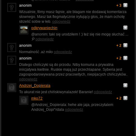
anonim
+ 3
Wizualnie, filmy masz fajnie, ale błagam nie dodawaj komentarza
słownego. Masz tak flegmatycznie irytujący głos, że mam ochotę
strzelić sobie w łeb.
odpowiedz
odkrywaniechin
@anonim: taki się urodziłem ! :) też się nie mogę słuchać ...
:P
odpowiedz
anonim
+ 2
Normalność .aż miło
odpowiedz
anonim
+ 2
Dlatego chińczyki są do przodu. Niby komuna a prywatna
iniicjatywa kwitnie. Ruskie mają już przechlapane. Syberia jest
zagospodarowywana przez pracowitych, niepijacych chińczyków..
odpowiedz
Andrzej_Dopierala
To akurat nie jest chińskiwynalazek! Baranie!
odpowiedz
mko72
+ 2
@Andrzej_Dopierala: hehe ale jaja, przeczytalem
Andrzej_Dopi*rdala
odpowiedz