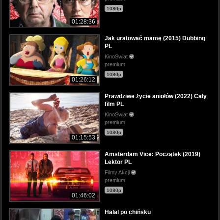
1080p
01:28:36
Jak uratować mamę (2015) Dubbing
PL
KinoSwiat
premium
1080p
01:26:12
Prawdziwe życie aniołów (2022) Cały
film PL
KinoSwiat
premium
1080p
01:15:53
Amsterdam Vice: Początek (2019)
Lektor PL
Filmy Akcji
premium
1080p
01:46:02
Halal po chińsku