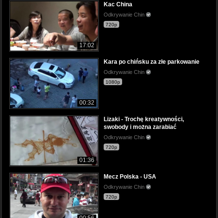
Kac China
Odkrywanie Chin
720p
17:02
Kara po chińsku za złe parkowanie
Odkrywanie Chin
1080p
00:32
Lizaki - Trochę kreatywności,
swobody i można zarabiać
Odkrywanie Chin
720p
01:36
Mecz Polska - USA
Odkrywanie Chin
720p
00:56