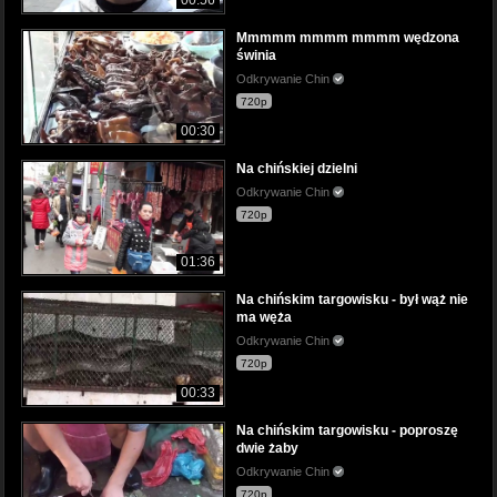
Mmmmm mmmm mmmm wędzona
świnia
Odkrywanie Chin
720p
00:30
Na chińskiej dzielni
Odkrywanie Chin
720p
01:36
Na chińskim targowisku - był wąż nie
ma węża
Odkrywanie Chin
720p
00:33
Na chińskim targowisku - poproszę
dwie żaby
Odkrywanie Chin
720p