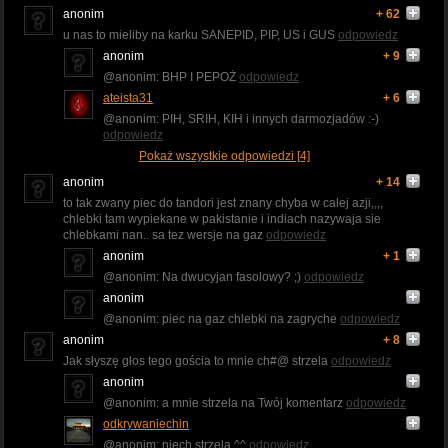
anonim
+ 62
u nas to mieliby na karku SANEPID, PIP, US i GUS
odpowiedz
anonim
+ 9
@anonim: BHP I PEPOŻ
odpowiedz
ateista31
+ 6
@anonim: PIH, SRIH, KIH i innych darmozjadów :-)
odpowiedz
Pokaż wszystkie odpowiedzi [4]
anonim
+ 14
to tak zwany piec do tandori jest znany chyba w calej azji,,,,
chlebki tam wypiekane w pakistanie i indiach nazywaja sie
chlebkami nan.. sa tez wersje na gaz
odpowiedz
anonim
+ 1
@anonim: Na dwucyjan fasolowy? ;)
odpowiedz
anonim
@anonim: piec na gaz chlebki na zagryche
odpowiedz
anonim
+ 8
Jak słyszę głos tego gościa to mnie ch#@ strzela
odpowiedz
anonim
@anonim: a mnie strzela na Twój komentarz
odpowiedz
odkrywaniechin
@anonim: niech strzela ^^
odpowiedz