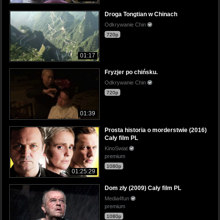
Droga Tongtian w Chinach
Odkrywanie Chin
720p
01:17
Fryzjer po chińsku.
Odkrywanie Chin
720p
01:39
Prosta historia o morderstwie (2016)
Cały film PL
KinoSwiat
premium
1080p
01:25:29
Dom zły (2009) Cały film PL
Media4fun
premium
1080p