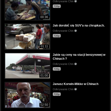
Odkrywanie Chin
720p
00:36
Jak dorobić się SUV'a na chrupkach.
Odkrywanie Chin
720p
01:11
Jakie są ceny na stacji benzynowej w
Chinach ?
Odkrywanie Chin
720p
01:00
Janusz Korwin-Mikke w Chinach
Odkrywanie Chin
720p
02:50