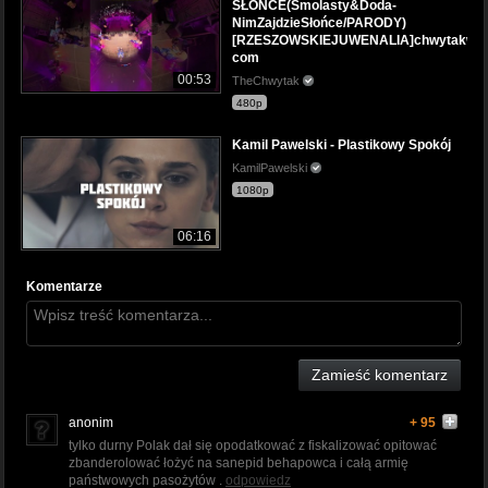
SŁOŃCE(Smolasty&Doda-
NimZajdzieSłońce/PARODY)
[RZESZOWSKIEJUWENALIA]chwytakwikt
com
00:53
TheChwytak
480p
Kamil Pawelski - Plastikowy Spokój
KamilPawelski
1080p
06:16
Komentarze
Zamieść komentarz
anonim
+ 95
tylko durny Polak dał się opodatkować z fiskalizować opitować
zbanderolować łożyć na sanepid behapowca i całą armię
państwowych pasożytów .
odpowiedz