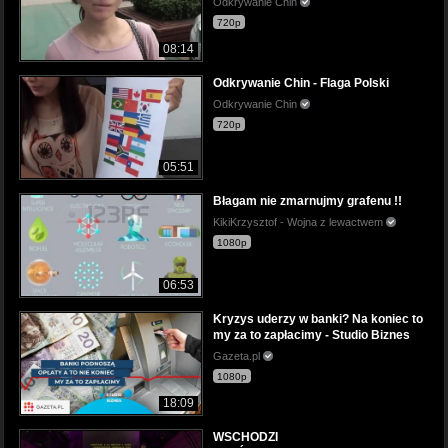
Odkrywanie Chin
720p
08:14
Odkrywanie Chin - Flaga Polski
Odkrywanie Chin
720p
05:51
Błagam nie zmarnujmy grafenu !!
KikiKrzysztof - Wojna z lewactwem
1080p
06:53
Kryzys uderzy w banki? Na koniec to
my za to zapłacimy - Studio Biznes
Gazeta.pl
1080p
18:09
WSCHODZI