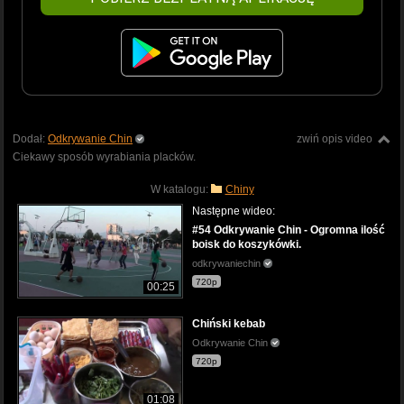
Dodał:
Odkrywanie Chin
zwiń opis video
Ciekawy sposób wyrabiania placków.
W katalogu:
Chiny
Następne wideo:
#54 Odkrywanie Chin - Ogromna ilość
boisk do koszykówki.
odkrywaniechin
720p
00:25
Chiński kebab
Odkrywanie Chin
720p
01:08